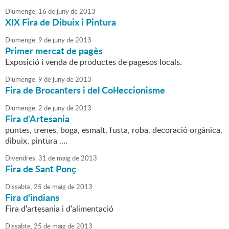
Diumenge,
16
de
juny
de
2013
XIX Fira de Dibuix i Pintura
Diumenge,
9
de
juny
de
2013
Primer mercat de pagès
Exposició i venda de productes de pagesos locals.
Diumenge,
9
de
juny
de
2013
Fira de Brocanters i del Col·leccionisme
Diumenge,
2
de
juny
de
2013
Fira d'Artesania
puntes, trenes, boga, esmalt, fusta, roba, decoració orgànica,
dibuix, pintura ....
Divendres,
31
de
maig
de
2013
Fira de Sant Ponç
Dissabte,
25
de
maig
de
2013
Fira d'indians
Fira d'artesania i d'alimentació
Dissabte,
25
de
maig
de
2013