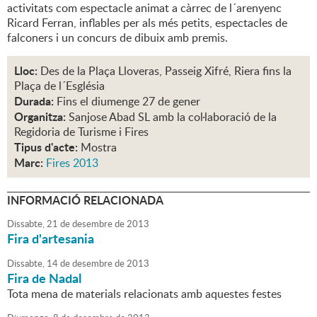
activitats com espectacle animat a càrrec de l´arenyenc
Ricard Ferran, inflables per als més petits, espectacles de
falconers i un concurs de dibuix amb premis.
Lloc:
Des de la Plaça Lloveras, Passeig Xifré, Riera fins la
Plaça de l´Església
Durada:
Fins el diumenge 27 de gener
Organitza:
Sanjose Abad SL amb la col·laboració de la
Regidoria de Turisme i Fires
Tipus d'acte:
Mostra
Marc:
Fires 2013
INFORMACIÓ RELACIONADA
Dissabte,
21
de
desembre
de
2013
Fira d'artesania
Dissabte,
14
de
desembre
de
2013
Fira de Nadal
Tota mena de materials relacionats amb aquestes festes