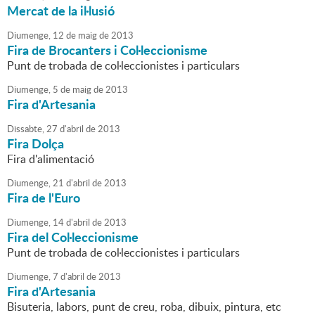
Mercat de la il·lusió
Diumenge,
12
de
maig
de
2013
Fira de Brocanters i Col·leccionisme
Punt de trobada de col·leccionistes i particulars
Diumenge,
5
de
maig
de
2013
Fira d'Artesania
Dissabte,
27
d'
abril
de
2013
Fira Dolça
Fira d'alimentació
Diumenge,
21
d'
abril
de
2013
Fira de l'Euro
Diumenge,
14
d'
abril
de
2013
Fira del Col·leccionisme
Punt de trobada de col·leccionistes i particulars
Diumenge,
7
d'
abril
de
2013
Fira d'Artesania
Bisuteria, labors, punt de creu, roba, dibuix, pintura, etc