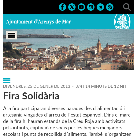
Portada
>
Regidories
>
Consum
>
Agenda
>
25-01-2013
DIVENDRES,
25
DE
GENER
DE
2013
-
3/4 I 14 MINUTS DE 12 NIT
Fira Solidària
A la fira participaran diverses parades des d´alimentació i
artesania vingudes d´arreu de l´estat espanyol. Dins el marc
de la fira hi hauran estands de la Creu Roja amb activitats
pels infants, captació de socis per les beques menjadors
escolars i punts de recollida d´aliments. També s´organitzen