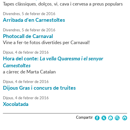
Tapes clàssiques, dolços, vi, cava i cervesa a preus populars
Divendres,
5
de
febrer
de
2016
Arribada d'en Carnestoltes
Divendres,
5
de
febrer
de
2016
Photocall de Carnaval
Vine a fer-te fotos divertides per Carnaval!
Dijous,
4
de
febrer
de
2016
Hora del conte:
La vella Quaresma i el senyor
Carnestoltes
a càrrec de Marta Catalan
Dijous,
4
de
febrer
de
2016
Dijous Gras i concurs de truites
Dijous,
4
de
febrer
de
2016
Xocolatada
Compartir