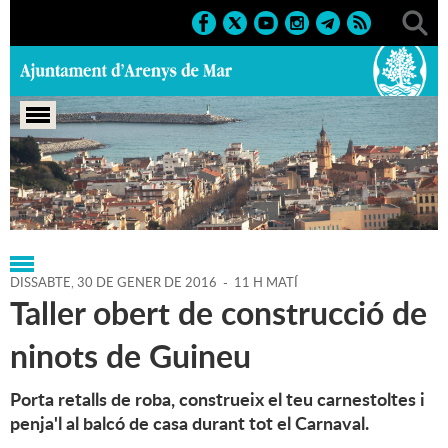
Portada
>
Regidories
>
Cultura
>
Agenda
>
30-01-2016
DISSABTE,
30
DE
GENER
DE
2016
-
11 H MATÍ
Taller obert de construcció de
ninots de Guineu
Porta retalls de roba, construeix el teu carnestoltes i
penja'l al balcó de casa durant tot el Carnaval.