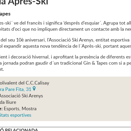
a Après-Ski
Tapes
es-ski´ ve del francès i significa ‘després d'esquiar´. Agrupa tot al
ivitats d'oci que no impliquen directament un contacte amb la ne
del seu 10è aniversari, l'Associació Ski Arenys, entitat esportiva 
l expandir aquesta nova tendència de l´Après-ski, portant aquesta
t i decoració hivernal, i aprofitant la presència de diferents es
la jornada podran gaudir d´un tradicional Gin & Tapes com si a peu
t.
olivalent del C.C.Calisay
ra Pare Fita, 31
Associació Ski Arenys
da lliure
e:
Esports, Mostra
itats esportives
Ó RELACIONADA