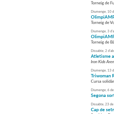
Torneig de Fu
Diumenge,
10
d
OlimpiAM
Torneig de Vo
Diumenge,
3
d'
a
OlimpiAM
Torneig de B
Dissabte,
2
d'
ab
Atletisme a 
Iron Kids Are
Diumenge,
13
d
Triwoman R
Cursa solidà
Diumenge,
6
de
Segona sor
Dissabte,
23
de
Cap de set