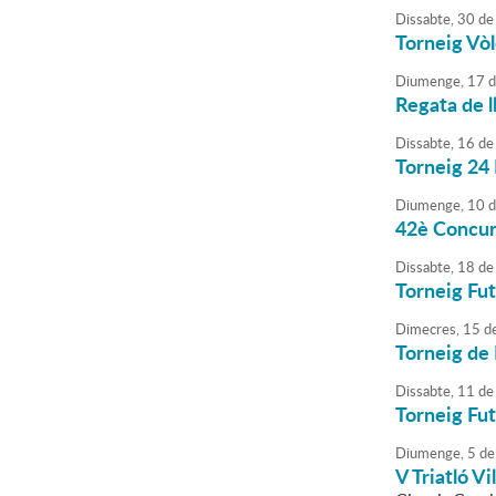
Dissabte,
30
de
Torneig Vòl
Diumenge,
17
d
Regata de l
Dissabte,
16
de
Torneig 24
Diumenge,
10
d
42è Concurs
Dissabte,
18
de
Torneig Fut
Dimecres,
15
d
Torneig de 
Dissabte,
11
de
Torneig Fut
Diumenge,
5
de
V Triatló V