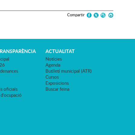
Compartir
TRANSPARÈNCIA
ACTUALITAT
cipal
Notícies
026
Agenda
rdenances
Butlletí municipal (ATR)
Cursos
Exposicions
s oficials
Buscar feina
 d'ocupació