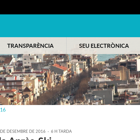
TRANSPARÈNCIA
SEU ELECTRÒNICA
016
DE
DESEMBRE
DE
2016
-
6 H TARDA