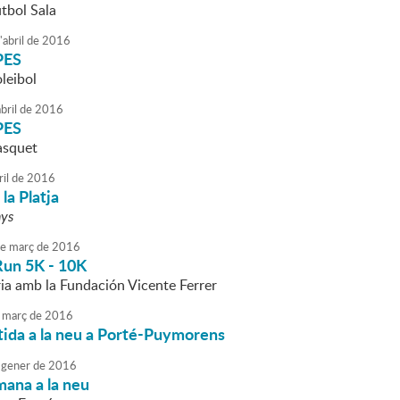
tbol Sala
'
abril
de
2016
PES
leibol
bril
de
2016
PES
àsquet
ril
de
2016
la Platja
nys
e
març
de
2016
un 5K - 10K
ria amb la Fundación Vicente Ferrer
març
de
2016
tida a la neu a Porté-Puymorens
gener
de
2016
mana a la neu