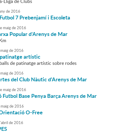
à-Lliga de Clubs
uny
de
2016
Futbol 7 Prebenjamí i Escoleta
e
maig
de
2016
rxa Popular d'Arenys de Mar
 Km
maig
de
2016
 patinatge artístic
balls de patinatge artístic sobre rodes
maig
de
2016
rtes del Club Nàutic d'Arenys de Mar
e
maig
de
2016
ó Futbol Base Penya Barça Arenys de Mar
maig
de
2016
'Orientació O-Free
'
abril
de
2016
PES