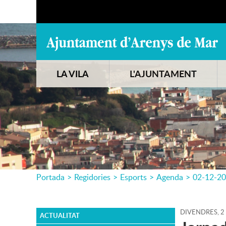
LA VILA
L'AJUNTAMENT
Portada
>
Regidories
>
Esports
>
Agenda
>
02-12-2
DIVENDRES,
2
ACTUALITAT