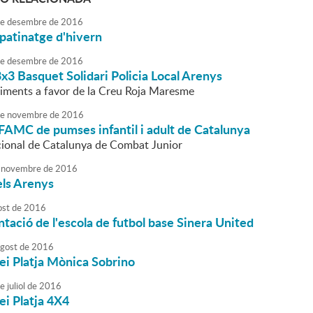
e
desembre
de
2016
 patinatge d'hivern
e
desembre
de
2016
 3x3 Basquet Solidari Policia Local Arenys
aliments a favor de la Creu Roja Maresme
e
novembre
de
2016
FAMC de pumses infantil i adult de Catalunya
ional de Catalunya de Combat Junior
novembre
de
2016
els Arenys
ost
de
2016
tació de l'escola de futbol base Sinera United
agost
de
2016
ei Platja Mònica Sobrino
e
juliol
de
2016
ei Platja 4X4