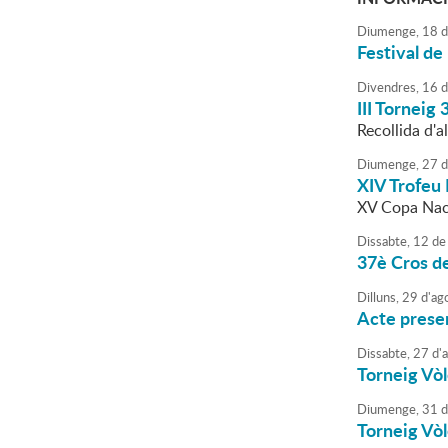
Diumenge,
18
d
Festival de
Divendres,
16
d
III Torneig
Recollida d'
Diumenge,
27
d
XIV Trofeu 
XV Copa Nac
Dissabte,
12
de
37è Cros d
Dilluns,
29
d'
ag
Acte presen
Dissabte,
27
d'
Torneig Vòl
Diumenge,
31
d
Torneig Vòl