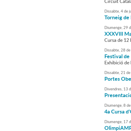
Circuit Catal
Dissabte,
4
de
j
Torneig de 
Diumenge,
29
d
XXXVIII Ma
Cursa de 12
Dissabte,
28
de
Festival de
Exhibició de 
Dissabte,
21
de
Portes Obe
Divendres,
13
d
Presentaci
Diumenge,
8
de
4a Cursa d
Diumenge,
17
d
OlimpiAM