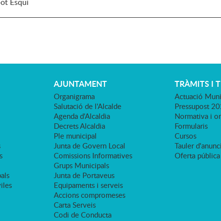
pot Esquí
AJUNTAMENT
TRÀMITS I 
Organigrama
Actuació Muni
Salutació de l'Alcalde
Pressupost 2
Agenda d'Alcaldia
Normativa i o
Decrets Alcaldia
Formularis
Ple municipal
Cursos
s
Junta de Govern Local
Tauler d'anunci
s
Comissions Informatives
Oferta pública
Grups Municipals
als
Junta de Portaveus
viles
Equipaments i serveis
Accions compromeses
Carta Serveis
Codi de Conducta