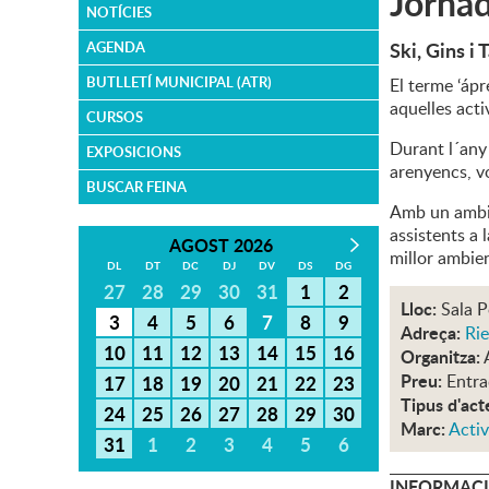
Jornad
NOTÍCIES
Ski, Gins i 
AGENDA
BUTLLETÍ MUNICIPAL (ATR)
El terme ‘ápr
aquelles act
CURSOS
Durant l´any 
EXPOSICIONS
arenyencs, vo
BUSCAR FEINA
Amb un ambien
assistents a 
AGOST 2026
millor ambien
DL
DT
DC
DJ
DV
DS
DG
27
28
29
30
31
1
2
Lloc:
Sala P
3
4
5
6
7
8
9
Adreça:
Rie
10
11
12
13
14
15
16
Organitza:
Preu:
Entra
17
18
19
20
21
22
23
Tipus d'act
24
25
26
27
28
29
30
Marc:
Activ
31
1
2
3
4
5
6
INFORMACI