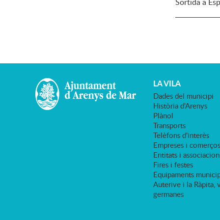
Sortida a Es
LA VILA
Dades del municipi
Història d'Arenys
Plànol
Transports
Telèfons d'interès
Empreses i comerço
Entitats i associacion
Fires i festes
Equipaments municip
Auterive i la Ràpita, 
germanes