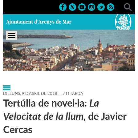
Portada
>
Regidories
>
Cultura
>
Biblioteca P. Fidel
Fita
>
Agenda
>
09-04-2018
DILLUNS,
9
D'
ABRIL
DE
2018
-
7 H TARDA
Tertúlia de novel·la:
La
Velocitat de la llum
, de Javier
Cercas