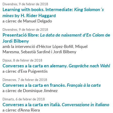
Divendres,
9
de
febrer
de
2018
Learning with books. Intermediate:
King Solomon´s
mines
by H. Rider Haggard
a càrrec de Manuel Delgado
Divendres,
9
de
febrer
de
2018
Presentació llibre:
La data de naixement d'En Colom
de
Jordi Bilbeny
amb la intervenció d'Hèctor López-Bofill, Miquel
Maresma, Sebastià Sardiné i Jordi Bilbeny
Dijous,
8
de
febrer
de
2018
Converses a la carta en alemany.
Gespräche nach Wahl
a càrrec d'Eva Puigventós
Dimecres,
7
de
febrer
de
2018
Converses a la carta en francès.
Français à la carte
a càrrec de Dominique Jiménez
Dimarts,
6
de
febrer
de
2018
Converses a la carta en italià.
Conversazione in italiano
a càrrec d'Anna Riera