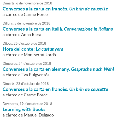
Dimarts,
6
de
novembre
de
2018
Converses a la carta en francès.
Un brin de causette
a càrrec de Carme Porcel
Dilluns,
5
de
novembre
de
2018
Converses a la carta en italià.
Conversazione in italiano
a càrrec d'Anna Riera
Dijous,
25
d'
octubre
de
2018
Hora del conte:
La castanyera
a càrrec de Montserrat Jordà
Dimecres,
24
d'
octubre
de
2018
Converses a la carta en alemany.
Gespräche nach Wahl
a càrrec d'Eva Puigventós
Dimarts,
23
d'
octubre
de
2018
Converses a la carta en francès.
Un brin de causette
a càrrec de Carme Porcel
Divendres,
19
d'
octubre
de
2018
Learning with Books
a càrrec de Manuel Delgado