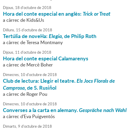
Dijous,
18
d'
octubre
de
2018
Hora del conte especial en anglès:
Trick or Treat
a càrrec de Kids&Us
Dilluns,
15
d'
octubre
de
2018
Tertúlia de novel·la:
Elegia,
de Philip Roth
a càrrec de Teresa Montmany
Dijous,
11
d'
octubre
de
2018
Hora del conte especial Calamarenys
a càrrec de Mercè Boher
Dimecres,
10
d'
octubre
de
2018
Club de lectura: Llegir el teatre.
Els Jocs Florals de
Camprosa
, de S. Rusiñol
a càrrec de Roger Pou
Dimecres,
10
d'
octubre
de
2018
Converses a la carta en alemany.
Gespräche nach Wahl
a càrrec d'Eva Puigventós
Dimarts,
9
d'
octubre
de
2018