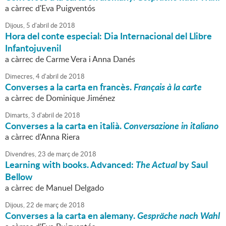
a càrrec d'Eva Puigventós
Dijous,
5
d'
abril
de
2018
Hora del conte especial: Dia Internacional del Llibre
Infantojuvenil
a càrrec de Carme Vera i Anna Danés
Dimecres,
4
d'
abril
de
2018
Converses a la carta en francès.
Français à la carte
a càrrec de Dominique Jiménez
Dimarts,
3
d'
abril
de
2018
Converses a la carta en italià.
Conversazione in italiano
a càrrec d'Anna Riera
Divendres,
23
de
març
de
2018
Learning with books. Advanced:
The Actual
by Saul
Bellow
a càrrec de Manuel Delgado
Dijous,
22
de
març
de
2018
Converses a la carta en alemany.
Gespräche nach Wahl