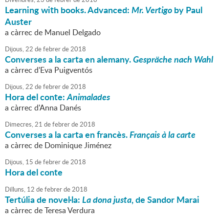
Learning with books. Advanced:
Mr. Vertigo
by Paul
Auster
a càrrec de Manuel Delgado
Dijous,
22
de
febrer
de
2018
Converses a la carta en alemany.
Gespräche nach Wahl
a càrrec d'Eva Puigventós
Dijous,
22
de
febrer
de
2018
Hora del conte:
Animalades
a càrrec d'Anna Danés
Dimecres,
21
de
febrer
de
2018
Converses a la carta en francès.
Français à la carte
a càrrec de Dominique Jiménez
Dijous,
15
de
febrer
de
2018
Hora del conte
Dilluns,
12
de
febrer
de
2018
Tertúlia de novel·la:
La dona justa
, de Sandor Marai
a càrrec de Teresa Verdura