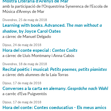
Mostra Literària d'Arenys de Mar
amb la participació de l'Orquestrina Synerenca de l'Escola de
Música d'Arenys de Mar
Divendres,
25
de
maig
de
2018
Learning with books. Advanced.
The man without a
shadow
, by Joyce Carol Oates
a càrrec de Manuel Delgado
Dijous,
24
de
maig
de
2018
Hora del conte especial :
Contes Cosits
a càrrec de Lluís Montmany i Anna Cabús
Divendres,
18
de
maig
de
2018
Recital poètic i musical:
Petits poemes, petits pianistes
a càrrec dels alumnes de la Laia Torras
Dijous,
17
de
maig
de
2018
Converses a la carta en alemany.
Gespräche nach Wahl
a carrèc d'Eva Puigventós
Dijous,
17
de
maig
de
2018
Hora del conte: Contes coeducatius - Els meus amics