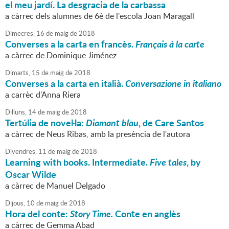
el meu jardí. La desgracia de la carbassa
a càrrec dels alumnes de 6è de l'escola Joan Maragall
Dimecres,
16
de
maig
de
2018
Converses a la carta en francès.
Français à la carte
a càrrec de Dominique Jiménez
Dimarts,
15
de
maig
de
2018
Converses a la carta en italià.
Conversazione in italiano
a carrèc d'Anna Riera
Dilluns,
14
de
maig
de
2018
Tertúlia de novel·la:
Diamant blau
, de Care Santos
a càrrec de Neus Ribas, amb la presència de l'autora
Divendres,
11
de
maig
de
2018
Learning with books. Intermediate.
Five tales
, by
Oscar Wilde
a càrrec de Manuel Delgado
Dijous,
10
de
maig
de
2018
Hora del conte:
Story Time.
Conte en anglès
a càrrec de Gemma Abad