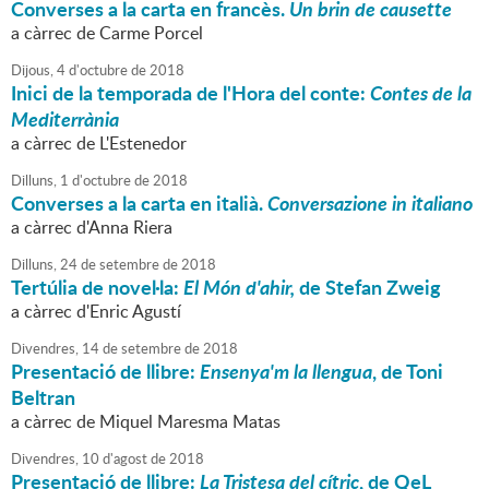
Converses a la carta en francès.
Un brin de causette
a càrrec de Carme Porcel
Dijous,
4
d'
octubre
de
2018
Inici de la temporada de l'Hora del conte:
Contes de la
Mediterrània
a càrrec de L'Estenedor
Dilluns,
1
d'
octubre
de
2018
Converses a la carta en italià.
Conversazione in italiano
a càrrec d'Anna Riera
Dilluns,
24
de
setembre
de
2018
Tertúlia de novel·la:
El Món d'ahir,
de Stefan Zweig
a càrrec d'Enric Agustí
Divendres,
14
de
setembre
de
2018
Presentació de llibre:
Ensenya'm la llengua
, de Toni
Beltran
a càrrec de Miquel Maresma Matas
Divendres,
10
d'
agost
de
2018
Presentació de llibre:
La Tristesa del cítric
, de QeL