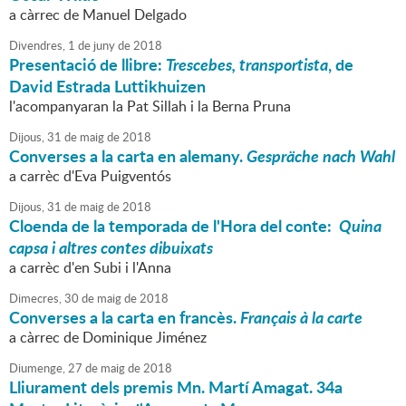
a càrrec de Manuel Delgado
Divendres,
1
de
juny
de
2018
Presentació de llibre:
Trescebes, transportista
, de
David Estrada Luttikhuizen
l'acompanyaran la Pat Sillah i la Berna Pruna
Dijous,
31
de
maig
de
2018
Converses a la carta en alemany.
Gespräche nach Wahl
a carrèc d'Eva Puigventós
Dijous,
31
de
maig
de
2018
Cloenda de la temporada de l'Hora del conte:
Quina
capsa i altres contes dibuixats
a carrèc d'en Subi i l'Anna
Dimecres,
30
de
maig
de
2018
Converses a la carta en francès.
Français à la carte
a càrrec de Dominique Jiménez
Diumenge,
27
de
maig
de
2018
Lliurament dels premis Mn. Martí Amagat. 34a