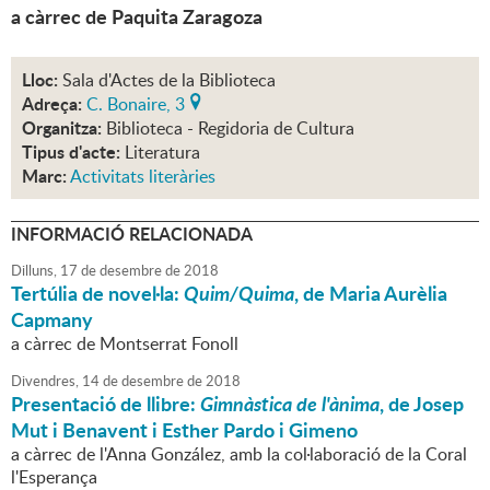
a càrrec de Paquita Zaragoza
Lloc:
Sala d'Actes de la Biblioteca
Adreça:
C. Bonaire, 3
Organitza:
Biblioteca - Regidoria de Cultura
Tipus d'acte:
Literatura
Marc:
Activitats literàries
INFORMACIÓ RELACIONADA
Dilluns,
17
de
desembre
de
2018
Tertúlia de novel·la:
Quim/Quima
, de Maria Aurèlia
Capmany
a càrrec de Montserrat Fonoll
Divendres,
14
de
desembre
de
2018
Presentació de llibre:
Gimnàstica de l'ànima
, de Josep
Mut i Benavent i Esther Pardo i Gimeno
a càrrec de l'Anna González, amb la col·laboració de la Coral
l'Esperança