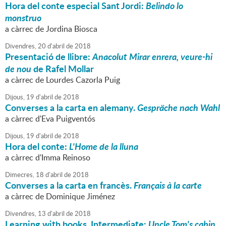
Hora del conte especial Sant Jordi:
Belindo lo
monstruo
a càrrec de Jordina Biosca
Divendres,
20
d'
abril
de
2018
Presentació de llibre:
Anacolut Mirar enrera, veure-hi
de nou
de Rafel Mollar
a càrrec de Lourdes Cazorla Puig
Dijous,
19
d'
abril
de
2018
Converses a la carta en alemany.
Gespräche nach Wahl
a càrrec d'Eva Puigventós
Dijous,
19
d'
abril
de
2018
Hora del conte:
L'Home de la lluna
a càrrec d'Imma Reinoso
Dimecres,
18
d'
abril
de
2018
Converses a la carta en francès.
Français à la carte
a càrrec de Dominique Jiménez
Divendres,
13
d'
abril
de
2018
Learning with books. Intermediate:
Uncle Tom's cabin
,