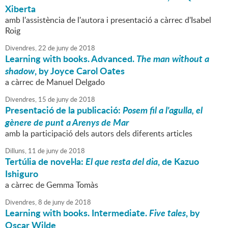
Xiberta
amb l'assistència de l'autora i presentació a càrrec d'Isabel
Roig
Divendres,
22
de
juny
de
2018
Learning with books. Advanced.
The man without a
shadow
, by Joyce Carol Oates
a càrrec de Manuel Delgado
Divendres,
15
de
juny
de
2018
Presentació de la publicació:
Posem fil a l'agulla, el
gènere de punt a Arenys de Mar
amb la participació dels autors dels diferents articles
Dilluns,
11
de
juny
de
2018
Tertúlia de novel·la:
El que resta del dia
, de Kazuo
Ishiguro
a càrrec de Gemma Tomàs
Divendres,
8
de
juny
de
2018
Learning with books. Intermediate.
Five tales
, by
Oscar Wilde