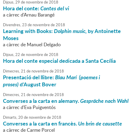
Dijous,
29
de
novembre
de
2018
Hora del conte:
Contes del vi
a càrrec d'Arnau Barangé
Divendres,
23
de
novembre
de
2018
Learning with Books:
Dolphin music,
by Antoinette
Moses
a càrrec de Manuel Delgado
Dijous,
22
de
novembre
de
2018
Hora del conte especial dedicada a Santa Cecília
Dimecres,
21
de
novembre
de
2018
Presentació del llibre:
Blau Marí (poemes i
proses)
d'August Bover
Dimecres,
21
de
novembre
de
2018
Converses a la carta en alemany.
Gespräche nach Wahl
a càrrec d'Eva Puigventós
Dimarts,
20
de
novembre
de
2018
Converses a la carta en francès.
Un brin de causette
a càrrec de Carme Porcel