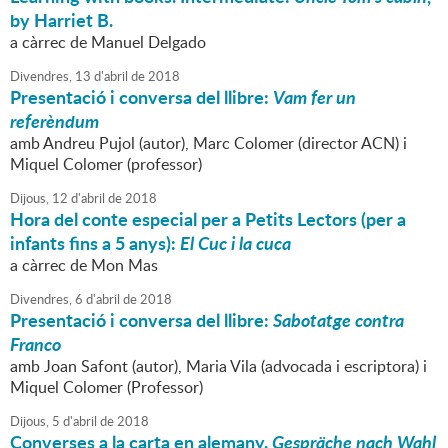
by Harriet B.
a càrrec de Manuel Delgado
Divendres,
13
d'
abril
de
2018
Presentació i conversa del llibre:
Vam fer un
referèndum
amb Andreu Pujol (autor), Marc Colomer (director ACN) i
Miquel Colomer (professor)
Dijous,
12
d'
abril
de
2018
Hora del conte especial per a Petits Lectors (per a
infants fins a 5 anys):
El Cuc i la cuca
a càrrec de Mon Mas
Divendres,
6
d'
abril
de
2018
Presentació i conversa del llibre:
Sabotatge contra
Franco
amb Joan Safont (autor), Maria Vila (advocada i escriptora) i
Miquel Colomer (Professor)
Dijous,
5
d'
abril
de
2018
Converses a la carta en alemany.
Gespräche nach Wahl