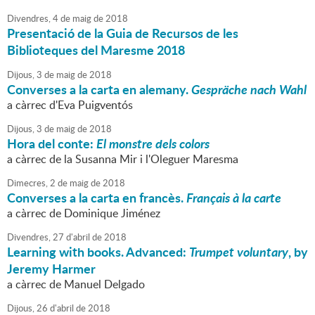
Divendres,
4
de
maig
de
2018
Presentació de la Guia de Recursos de les
Biblioteques del Maresme 2018
Dijous,
3
de
maig
de
2018
Converses a la carta en alemany.
Gespräche nach Wahl
a càrrec d'Eva Puigventós
Dijous,
3
de
maig
de
2018
Hora del conte:
El monstre dels colors
a càrrec de la Susanna Mir i l'Oleguer Maresma
Dimecres,
2
de
maig
de
2018
Converses a la carta en francès.
Français à la carte
a càrrec de Dominique Jiménez
Divendres,
27
d'
abril
de
2018
Learning with books. Advanced:
Trumpet voluntary
, by
Jeremy Harmer
a càrrec de Manuel Delgado
Dijous,
26
d'
abril
de
2018