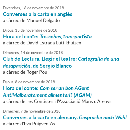
Divendres,
16
de
novembre
de
2018
Converses a la carta en anglès
a càrrec de Manuel Delgado
Dijous,
15
de
novembre
de
2018
Hora del conte:
Trescebes, transportista
a càrrec de David Estrada Luttikhuizen
Dimecres,
14
de
novembre
de
2018
Club de Lectura. Llegir el teatre:
Cartografía de una
desaparición
, de Sergio Blanco
a càrrec de Roger Pou
Dijous,
8
de
novembre
de
2018
Hora del conte:
Com ser un bon AGent
AntiMalbaratament alimentari? (AGAM)
a càrrec de Les Contistes i l'Associació Mans d'Arenys
Dimecres,
7
de
novembre
de
2018
Converses a la carta en alemany.
Gespräche nach Wahl
a càrrec d'Eva Puigventós