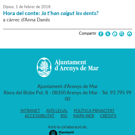
Dijous,
1
de
febrer
de
2018
Hora del conte:
Ja t'han caigut les dents?
a càrrec d'Anna Danés
Compartir
Ajuntament d'Arenys de Mar
Riera del Bisbe Pol, 8 - 08350 Arenys de Mar - Tel. 93 795 99
00
INTRANET
AVÍS LEGAL
POLÍTICA PRIVACITAT
ACCESSIBILITAT
RSS
MAPA WEB
CRÈDITS
Amb la col·laboració de: