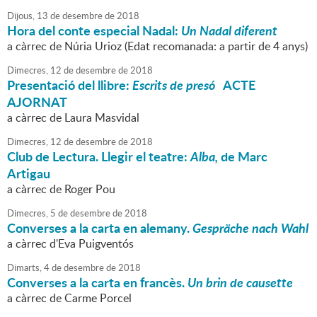
Dijous,
13
de
desembre
de
2018
Hora del conte especial Nadal:
Un Nadal diferent
a càrrec de Núria Urioz (Edat recomanada: a partir de 4 anys)
Dimecres,
12
de
desembre
de
2018
Presentació del llibre:
Escrits de presó
ACTE
AJORNAT
a càrrec de Laura Masvidal
Dimecres,
12
de
desembre
de
2018
Club de Lectura. Llegir el teatre:
Alba,
de Marc
Artigau
a càrrec de Roger Pou
Dimecres,
5
de
desembre
de
2018
Converses a la carta en alemany.
Gespräche nach Wahl
a càrrec d'Eva Puigventós
Dimarts,
4
de
desembre
de
2018
Converses a la carta en francès.
Un brin de causette
a càrrec de Carme Porcel