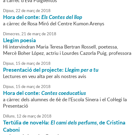
a càrrec d'Eva Puigventós
Dijous,
22
de
març
de
2018
Hora del conte:
Els Contes del llop
a càrrec de Rosa Miró del Centre Kumon Arenys
Dimecres,
21
de
març
de
2018
Llegim poesia
Hi intervindran Maria Teresa Bertran Rossell, poetessa,
Mercè Boher López, actriu i Lourdes Cazorla Puig, professora
Dijous,
15
de
març
de
2018
Presentació del projecte:
Llegim per a tu
Lectures en veu alta per als nostres avis
Dijous,
15
de
març
de
2018
Hora del conte:
Contes coeducatius
a càrrec dels alumnes de 6è de l'Escola Sinera i el Col·legi la
Presentació
Dilluns,
12
de
març
de
2018
Tertúlia de novel·la:
El camí dels perfums
, de Cristina
Caboni