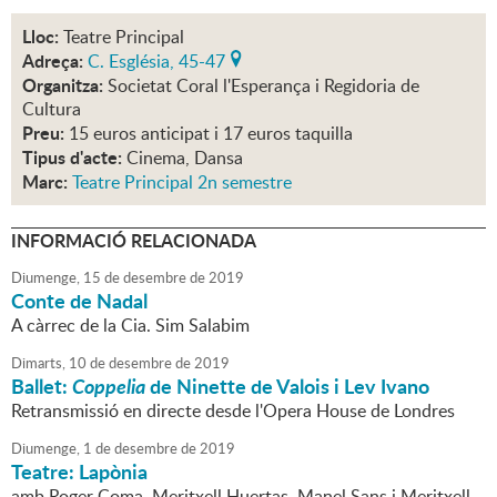
Lloc:
Teatre Principal
Adreça:
C. Església, 45-47
Organitza:
Societat Coral l'Esperança i Regidoria de
Cultura
Preu:
15 euros anticipat i 17 euros taquilla
Tipus d'acte:
Cinema, Dansa
Marc:
Teatre Principal 2n semestre
INFORMACIÓ RELACIONADA
Diumenge,
15
de
desembre
de
2019
Conte de Nadal
A càrrec de la Cia. Sim Salabim
Dimarts,
10
de
desembre
de
2019
Ballet:
Coppelia
de Ninette de Valois i Lev Ivano
Retransmissió en directe desde l'Opera House de Londres
Diumenge,
1
de
desembre
de
2019
Teatre: Lapònia
amb Roger Coma, Meritxell Huertas, Manel Sans i Meritxell