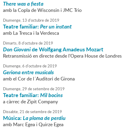
There was a fiesta
amb la Copla de Wisconsin i JMC Trio
Diumenge,
13
d'
octubre
de
2019
Teatre familiar:
Per un instant
amb La Tresca i la Verdesca
Dimarts,
8
d'
octubre
de
2019
Don Giovani
de Wolfgang Amadeus Mozart
Retransmissió en directe desde l'Opera House de Londres
Diumenge,
6
d'
octubre
de
2019
Geriona entre musicals
amb el Cor de l´Auditori de Girona
Diumenge,
29
de
setembre
de
2019
Teatre familiar:
Mil bocins
a càrrec de Zipit Company
Dissabte,
21
de
setembre
de
2019
Música:
La ploma de perdiu
amb Marc Egea i Quirze Egea