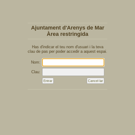
Ajuntament d'Arenys de Mar
Àrea restringida
Has d'indicar el teu nom d'usuari i la teva
clau de pas per poder accedir a aquest espai.
Nom:
Clau: