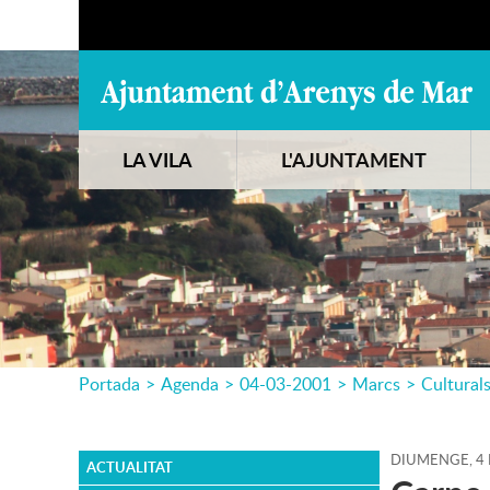
LA VILA
L'AJUNTAMENT
Portada
>
Agenda
>
04-03-2001
>
Marcs
>
Cultural
DIUMENGE,
4
ACTUALITAT