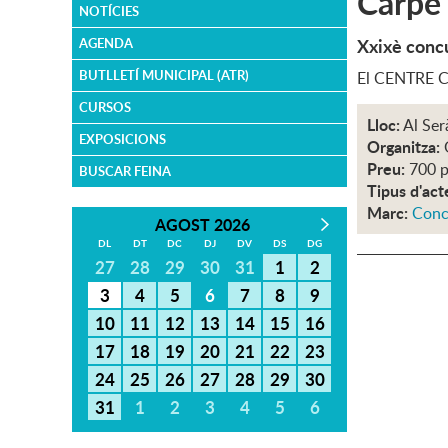
Carpe
NOTÍCIES
Xxixè conc
AGENDA
BUTLLETÍ MUNICIPAL (ATR)
El CENTRE CU
CURSOS
Lloc:
Al Ser
EXPOSICIONS
Organitza:
Preu:
700 p
BUSCAR FEINA
Tipus d'act
Marc:
Conc
AGOST 2026
DL
DT
DC
DJ
DV
DS
DG
27
28
29
30
31
1
2
3
4
5
6
7
8
9
10
11
12
13
14
15
16
17
18
19
20
21
22
23
24
25
26
27
28
29
30
31
1
2
3
4
5
6