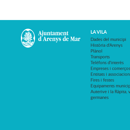
LA VILA
Dades del municipi
Història d'Arenys
Plànol
Transports
Telèfons d'interès
Empreses i comerço
Entitats i associacion
Fires i festes
Equipaments municip
Auterive i la Ràpita, 
germanes