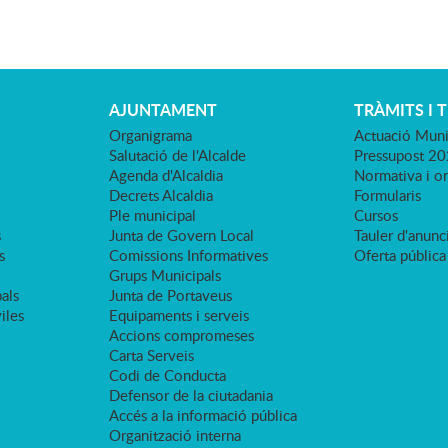
AJUNTAMENT
TRÀMITS I 
Organigrama
Actuació Muni
Salutació de l'Alcalde
Pressupost 2
Agenda d'Alcaldia
Normativa i o
Decrets Alcaldia
Formularis
Ple municipal
Cursos
s
Junta de Govern Local
Tauler d'anunci
s
Comissions Informatives
Oferta pública
Grups Municipals
als
Junta de Portaveus
viles
Equipaments i serveis
Accions compromeses
Carta Serveis
Codi de Conducta
Defensor de la ciutadania
Accés a la informació pública
Organització interna