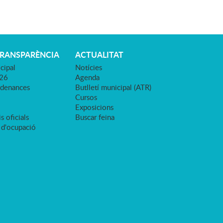
TRANSPARÈNCIA
ACTUALITAT
cipal
Notícies
026
Agenda
rdenances
Butlletí municipal (ATR)
Cursos
Exposicions
s oficials
Buscar feina
 d'ocupació