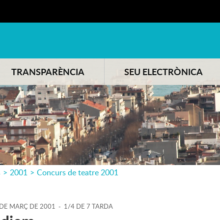
TRANSPARÈNCIA
SEU ELECTRÒNICA
s
>
2001
>
Concurs de teatre 2001
DE
MARÇ
DE
2001
-
1/4 DE 7 TARDA