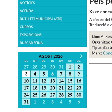
Pels p
NOTÍCIES
Xxxè concu
AGENDA
BUTLLETÍ MUNICIPAL (ATR)
A càrrec del
Traducció a c
CURSOS
EXPOSICIONS
Lloc:
Al Ser
Organitza:
BUSCAR FEINA
Tipus d'act
Marc:
Conc
AGOST 2026
DL
DT
DC
DJ
DV
DS
DG
27
28
29
30
31
1
2
3
4
5
6
7
8
9
10
11
12
13
14
15
16
17
18
19
20
21
22
23
24
25
26
27
28
29
30
31
1
2
3
4
5
6