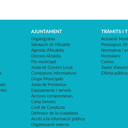
AJUNTAMENT
TRÀMITS I 
Organigrama
Actuació Muni
Salutació de l'Alcalde
Pressupost 2
Agenda d'Alcaldia
Normativa i o
Decrets Alcaldia
Formularis
Ple municipal
Cursos
s
Junta de Govern Local
Tauler d'anunci
s
Comissions Informatives
Oferta pública
Grups Municipals
als
Junta de Portaveus
viles
Equipaments i serveis
Accions compromeses
Carta Serveis
Codi de Conducta
Defensor de la ciutadania
Accés a la informació pública
Organització interna