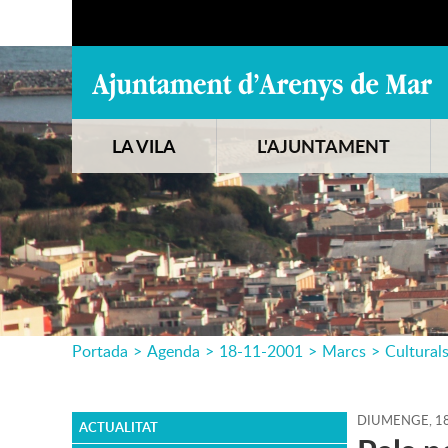
LA VILA
L'AJUNTAMENT
Portada
>
Agenda
>
18-11-2001
>
Marcs
>
Cultural
DIUMENGE,
1
ACTUALITAT