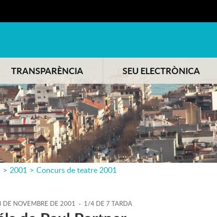
TRANSPARÈNCIA
SEU ELECTRÒNICA
s
>
2001
>
Concurs de teatre 2001
8
DE
NOVEMBRE
DE
2001
-
1/4 DE 7 TARDA