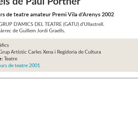
éls de Paul Portner
rs de teatre amateur Premi Vila d'Arenys 2002
 GRUP D'AMICS DEL TEATRE (GATU) d'Ullastrell.
àrrec de Guillem Jordi Graells.
àfics
Grup Artístic Carles Xena i Regidoria de Cultura
e:
Teatre
urs de teatre 2001