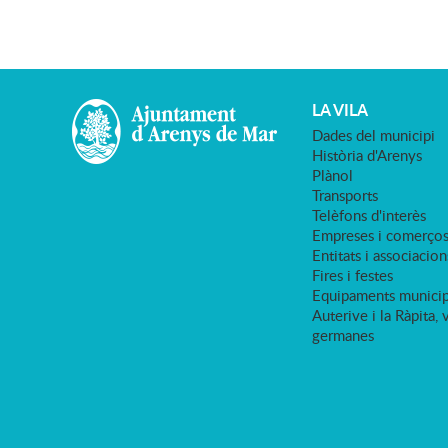
LA VILA
Dades del municipi
Història d'Arenys
Plànol
Transports
Telèfons d'interès
Empreses i comerço
Entitats i associacion
Fires i festes
Equipaments municip
Auterive i la Ràpita, 
germanes