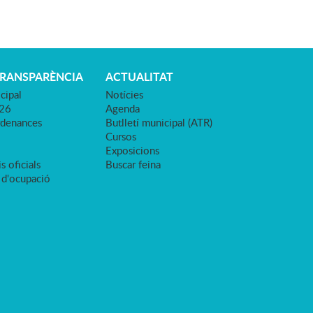
TRANSPARÈNCIA
ACTUALITAT
cipal
Notícies
026
Agenda
rdenances
Butlletí municipal (ATR)
Cursos
Exposicions
s oficials
Buscar feina
 d'ocupació