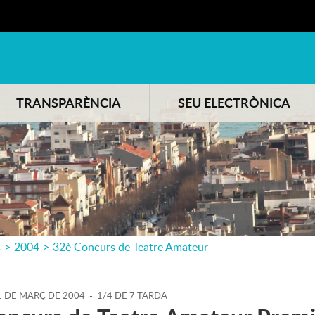
TRANSPARÈNCIA
SEU ELECTRÒNICA
s
>
2004
>
32è Concurs de Teatre Amateur
1
DE
MARÇ
DE
2004
-
1/4 DE 7 TARDA