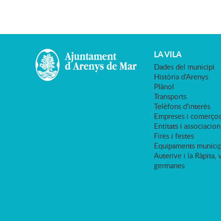
LA VILA
Dades del municipi
Història d'Arenys
Plànol
Transports
Telèfons d'interès
Empreses i comerço
Entitats i associacion
Fires i festes
Equipaments municip
Auterive i la Ràpita, 
germanes