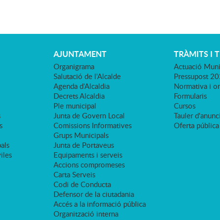
AJUNTAMENT
TRÀMITS I 
Organigrama
Actuació Muni
Salutació de l'Alcalde
Pressupost 2
Agenda d'Alcaldia
Normativa i o
Decrets Alcaldia
Formularis
Ple municipal
Cursos
s
Junta de Govern Local
Tauler d'anunci
s
Comissions Informatives
Oferta pública
Grups Municipals
als
Junta de Portaveus
viles
Equipaments i serveis
Accions compromeses
Carta Serveis
Codi de Conducta
Defensor de la ciutadania
Accés a la informació pública
Organització interna