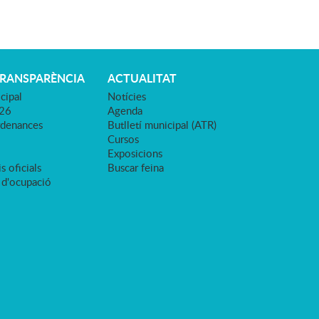
TRANSPARÈNCIA
ACTUALITAT
cipal
Notícies
026
Agenda
rdenances
Butlletí municipal (ATR)
Cursos
Exposicions
s oficials
Buscar feina
 d'ocupació