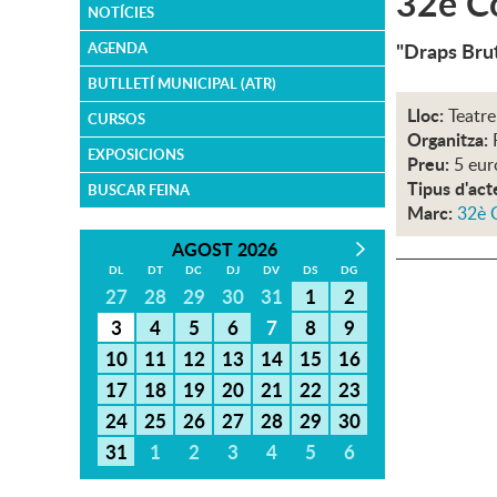
32è Co
NOTÍCIES
"Draps Brut
AGENDA
BUTLLETÍ MUNICIPAL (ATR)
Lloc:
Teatre
CURSOS
Organitza:
EXPOSICIONS
Preu:
5 eur
Tipus d'act
BUSCAR FEINA
Marc:
32è 
AGOST 2026
DL
DT
DC
DJ
DV
DS
DG
27
28
29
30
31
1
2
3
4
5
6
7
8
9
10
11
12
13
14
15
16
17
18
19
20
21
22
23
24
25
26
27
28
29
30
31
1
2
3
4
5
6