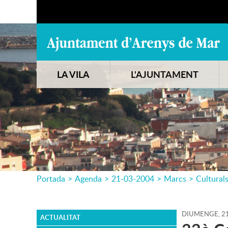
LA VILA
L'AJUNTAMENT
Portada
>
Agenda
>
21-03-2004
>
Marcs
>
Cultural
DIUMENGE,
2
ACTUALITAT