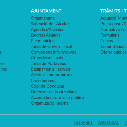
AJUNTAMENT
TRÀMITS I 
Organigrama
Actuació Muni
Salutació de l'Alcalde
Pressupost 2
Agenda d'Alcaldia
Normativa i o
Decrets Alcaldia
Formularis
Ple municipal
Cursos
s
Junta de Govern Local
Tauler d'anunci
s
Comissions Informatives
Oferta pública
Grups Municipals
als
Junta de Portaveus
viles
Equipaments i serveis
Accions compromeses
Carta Serveis
Codi de Conducta
Defensor de la ciutadania
Accés a la informació pública
Organització interna
INTRANET
AVÍS LEGAL
P