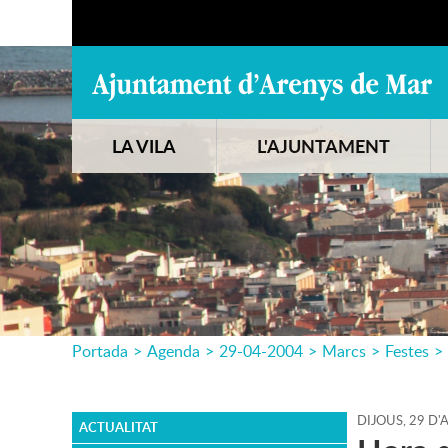
LA VILA
L'AJUNTAMENT
Portada
>
Agenda
>
29-04-2004
>
Marcs
>
Festes
>
DIJOUS,
29
D'
A
ACTUALITAT