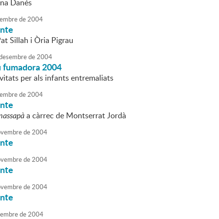
nna Danés
embre
de
2004
onte
at Sillah i Òria Pigrau
desembre
de
2004
 fumadora 2004
vitats per als infants entremaliats
embre
de
2004
onte
 massapà
a càrrec de Montserrat Jordà
vembre
de
2004
onte
vembre
de
2004
onte
vembre
de
2004
onte
embre
de
2004