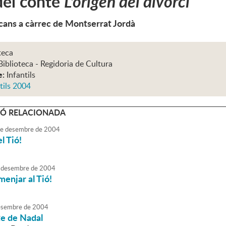
del conte
L'orígen del divorci
cans a càrrec de Montserrat Jordà
teca
Biblioteca - Regidoria de Cultura
e:
Infantils
tils 2004
Ó RELACIONADA
e
desembre
de
2004
l Tió!
desembre
de
2004
enjar al Tió!
sembre
de
2004
nte de Nadal