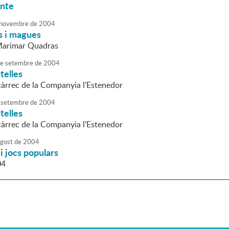
onte
novembre
de
2004
s i magues
 Marimar Quadras
e
setembre
de
2004
telles
àrrec de la Companyia l'Estenedor
setembre
de
2004
telles
àrrec de la Companyia l'Estenedor
agost
de
2004
i jocs populars
04