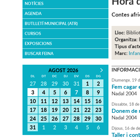
Hora 
NOTÍCIES
Contes afri
AGENDA
BUTLLETÍ MUNICIPAL (ATR)
Lloc:
Biblio
CURSOS
Organitza:
EXPOSICIONS
Tipus d'act
Marc:
Infan
BUSCAR FEINA
INFORMACI
AGOST 2026
DL
DT
DC
DJ
DV
DS
DG
Diumenge,
19
d
27
28
29
30
31
1
2
Fem cagar e
3
4
5
6
7
8
9
Nadal 2004
10
11
12
13
14
15
16
Dissabte,
18
de
17
18
19
20
21
22
23
Donem de m
Nadal 2004
24
25
26
27
28
29
30
31
1
2
3
4
5
6
Dijous,
16
de
de
Taller i co