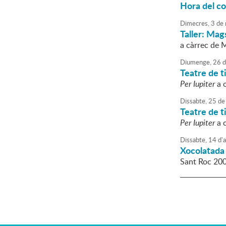
Hora del c
Dimecres,
3
de
Taller: Mag
a càrrec de
Diumenge,
26
d
Teatre de ti
Per Iupiter
a c
Dissabte,
25
de
Teatre de ti
Per Iupiter
a c
Dissabte,
14
d'
Xocolatada 
Sant Roc 20