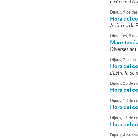
a càrrec d'A
Dijous,
9
de
des
Hora del c
A càrrec de P
Dimecres,
8
de
Marededéu
Diverses acti
Dijous,
2
de
des
Hora del c
L'Estrella de
Dijous,
25
de
no
Hora del c
Dijous,
18
de
no
Hora del c
Dijous,
11
de
no
Hora del c
Dijous,
4
de
nov