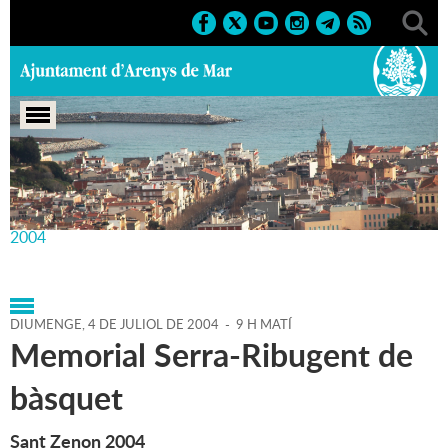
Portada
>
Agenda
>
04-07-
2004
>
Marcs
>
Esportius
>
2004
>
Activitats esportives
2004
DIUMENGE,
4
DE
JULIOL
DE
2004
-
9 H MATÍ
Memorial Serra-Ribugent de
bàsquet
Sant Zenon 2004