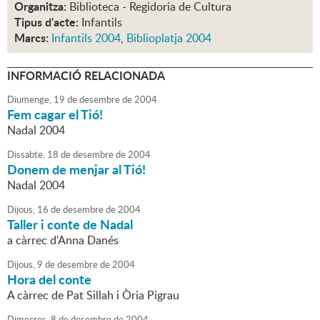
Organitza:
Biblioteca - Regidoria de Cultura
Tipus d'acte:
Infantils
Marcs:
Infantils 2004
,
Biblioplatja 2004
INFORMACIÓ RELACIONADA
Diumenge,
19
de
desembre
de
2004
Fem cagar el Tió!
Nadal 2004
Dissabte,
18
de
desembre
de
2004
Donem de menjar al Tió!
Nadal 2004
Dijous,
16
de
desembre
de
2004
Taller i conte de Nadal
a càrrec d'Anna Danés
Dijous,
9
de
desembre
de
2004
Hora del conte
A càrrec de Pat Sillah i Òria Pigrau
Dimecres,
8
de
desembre
de
2004