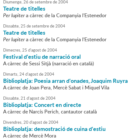
Diumenge,
26
de
setembre
de
2004
Teatre de titelles
Per Iupiter
a càrrec de la Companyia l'Estenedor
Dissabte,
25
de
setembre
de
2004
Teatre de titelles
Per Iupiter
a càrrec de la Companyia l'Estenedor
Dimecres,
25
d'
agost
de
2004
Festival d'estiu de narració oral
A càrrec de Sessi Sitjà (narració en català)
Dimarts,
24
d'
agost
de
2004
Biblioplatja: Poesia arran d'onades, Joaquim Ruyra
A càrrec de Joan Pera, Mercè Sabat i Miquel Vila
Dissabte,
21
d'
agost
de
2004
Biblioplatja: Concert en directe
A càrrec de Narcís Perich, cantautor català
Divendres,
20
d'
agost
de
2004
Biblioplatja: demostració de cuina d'estiu
A càrrec de Mercè Mora