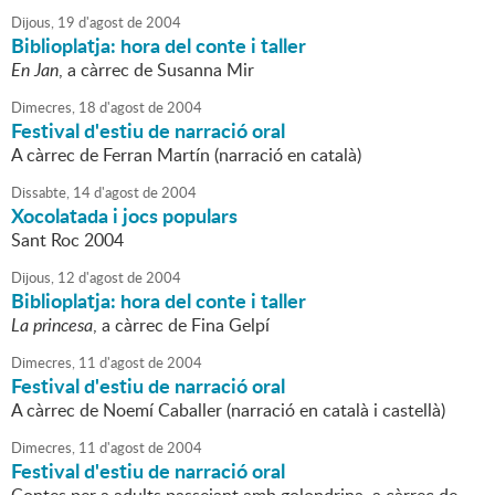
Dijous,
19
d'
agost
de
2004
Biblioplatja: hora del conte i taller
En Jan
, a càrrec de Susanna Mir
Dimecres,
18
d'
agost
de
2004
Festival d'estiu de narració oral
A càrrec de Ferran Martín (narració en català)
Dissabte,
14
d'
agost
de
2004
Xocolatada i jocs populars
Sant Roc 2004
Dijous,
12
d'
agost
de
2004
Biblioplatja: hora del conte i taller
La princesa
, a càrrec de Fina Gelpí
Dimecres,
11
d'
agost
de
2004
Festival d'estiu de narració oral
A càrrec de Noemí Caballer (narració en català i castellà)
Dimecres,
11
d'
agost
de
2004
Festival d'estiu de narració oral