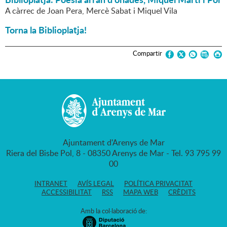
A càrrec de Joan Pera, Mercè Sabat i Miquel Vila
Torna la Biblioplatja!
Compartir
Ajuntament d'Arenys de Mar
Riera del Bisbe Pol, 8 - 08350 Arenys de Mar - Tel. 93 795 99
00
INTRANET
AVÍS LEGAL
POLÍTICA PRIVACITAT
ACCESSIBILITAT
RSS
MAPA WEB
CRÈDITS
Amb la col·laboració de: