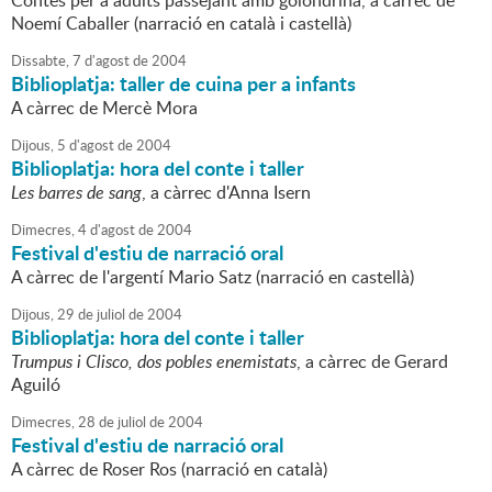
Contes per a adults passejant amb golondrina, a càrrec de
Noemí Caballer (narració en català i castellà)
Dissabte,
7
d'
agost
de
2004
Biblioplatja: taller de cuina per a infants
A càrrec de Mercè Mora
Dijous,
5
d'
agost
de
2004
Biblioplatja: hora del conte i taller
Les barres de sang
, a càrrec d'Anna Isern
Dimecres,
4
d'
agost
de
2004
Festival d'estiu de narració oral
A càrrec de l'argentí Mario Satz (narració en castellà)
Dijous,
29
de
juliol
de
2004
Biblioplatja: hora del conte i taller
Trumpus i Clisco, dos pobles enemistats
, a càrrec de Gerard
Aguiló
Dimecres,
28
de
juliol
de
2004
Festival d'estiu de narració oral
A càrrec de Roser Ros (narració en català)