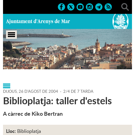
Portada
>
Agenda
>
26-08-
2004
>
Marcs
>
Culturals
>
2004
>
Biblioplatja 2004
DIJOUS,
26
D'
AGOST
DE
2004
-
2/4 DE 7 TARDA
Biblioplatja: taller d'estels
A càrrec de Kiko Bertran
Lloc:
Biblioplatja