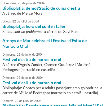
Divendres,
23
de
juliol
de
2004
Biblioplatja: demostració de cuina d'estiu
A càrrec de Mercè Mora
Dijous,
22
de
juliol
de
2004
Biblioplatja: hora del conte i taller
El fabricant de problemes
, a càrrec de Xavi Ruiz
Arenys de Mar celebra el I Festival d'Estiu de
Narració Oral
Dimecres,
21
de
juliol
de
2004
Festival d'estiu de narració oral
A càrrec d'Agnès Zander, Carmen Gutiérrez i Ma José
Pedragosa (narració en castellà)
Dimecres,
21
de
juliol
de
2004
Festival d'estiu de narració oral
Biblioplatja: Contes per a adults passejant amb golondrina, a
càrrec de Mª José Pedragosa (narració en català i castellà)
Dimarts,
20
de
juliol
de
2004
Biblioplatja: Poesia arran d'onades, Miquel Martí i Pol