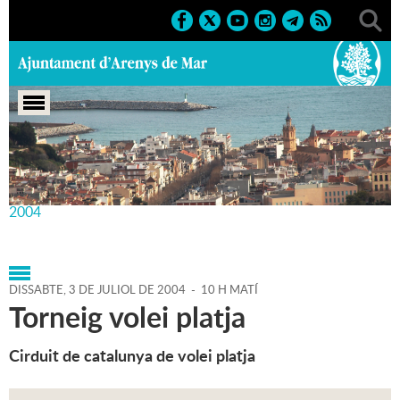
Portada
>
Agenda
>
03-07-
2004
>
Marcs
>
Esportius
>
2004
>
Activitats esportives
2004
DISSABTE,
3
DE
JULIOL
DE
2004
-
10 H MATÍ
Torneig volei platja
Cirduit de catalunya de volei platja