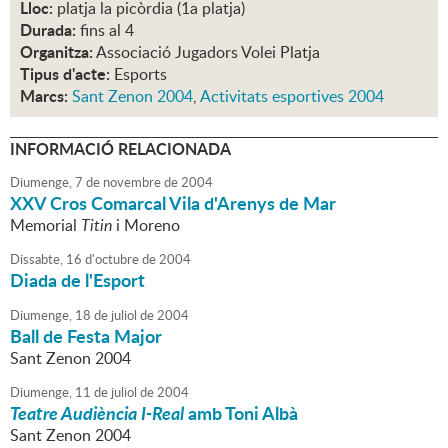
Lloc:
platja la picòrdia (1a platja)
Durada:
fins al 4
Organitza:
Associació Jugadors Volei Platja
Tipus d'acte:
Esports
Marcs:
Sant Zenon 2004
,
Activitats esportives 2004
INFORMACIÓ RELACIONADA
Diumenge,
7
de
novembre
de
2004
XXV Cros Comarcal Vila d'Arenys de Mar
Memorial
Titin
i Moreno
Dissabte,
16
d'
octubre
de
2004
Diada de l'Esport
Diumenge,
18
de
juliol
de
2004
Ball de Festa Major
Sant Zenon 2004
Diumenge,
11
de
juliol
de
2004
Teatre Audiència I-Real
amb Toni Albà
Sant Zenon 2004