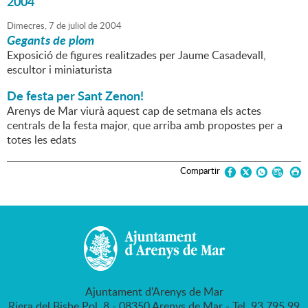
2004
Dimecres,
7
de
juliol
de
2004
Gegants de plom
Exposició de figures realitzades per Jaume Casadevall,
escultor i miniaturista
De festa per Sant Zenon!
Arenys de Mar viurà aquest cap de setmana els actes
centrals de la festa major, que arriba amb propostes per a
totes les edats
Compartir
Ajuntament d'Arenys de Mar
Riera del Bisbe Pol, 8 - 08350 Arenys de Mar - Tel. 93 795 99