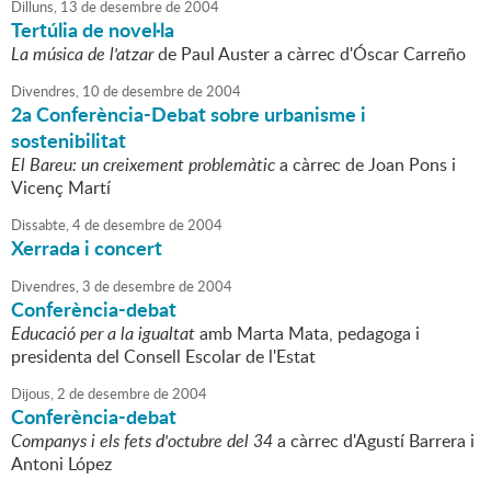
Dilluns,
13
de
desembre
de
2004
Tertúlia de novel·la
La música de l'atzar
de Paul Auster a càrrec d'Óscar Carreño
Divendres,
10
de
desembre
de
2004
2a Conferència-Debat sobre urbanisme i
sostenibilitat
El Bareu: un creixement problemàtic
a càrrec de Joan Pons i
Vicenç Martí
Dissabte,
4
de
desembre
de
2004
Xerrada i concert
Divendres,
3
de
desembre
de
2004
Conferència-debat
Educació per a la igualtat
amb Marta Mata, pedagoga i
presidenta del Consell Escolar de l'Estat
Dijous,
2
de
desembre
de
2004
Conferència-debat
Companys i els fets d'octubre del 34
a càrrec d'Agustí Barrera i
Antoni López