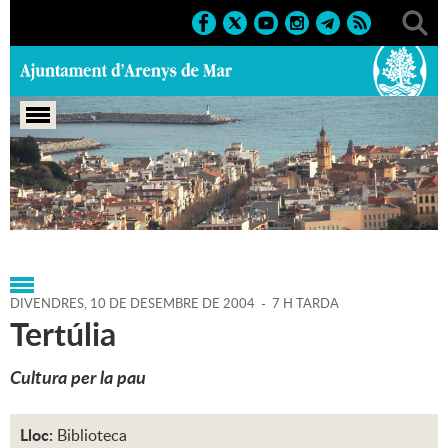
Portada
>
Agenda
>
10-12-
2004
>
Marcs
>
Societat
>
2004
>
Conferències 2004
DIVENDRES,
10
DE
DESEMBRE
DE
2004
-
7 H TARDA
Tertúlia
Cultura per la pau
Lloc:
Biblioteca