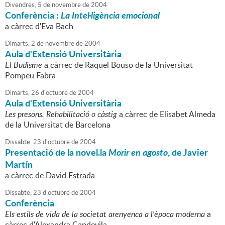
Divendres,
5
de
novembre
de
2004
Conferència :
La Intel·ligència emocional
a càrrec d'Eva Bach
Dimarts,
2
de
novembre
de
2004
Aula d'Extensió Universitària
El Budisme
a càrrec de Raquel Bouso de la Universitat
Pompeu Fabra
Dimarts,
26
d'
octubre
de
2004
Aula d'Extensió Universitària
Les presons. Rehabilitació o càstig
a càrrec de Elisabet Almeda
de la Universitat de Barcelona
Dissabte,
23
d'
octubre
de
2004
Presentació de la novel.la
Morir en agosto
, de Javier
Martín
a càrrec de David Estrada
Dissabte,
23
d'
octubre
de
2004
Conferència
Els estils de vida de la societat arenyenca a l'època moderna
a
càrrec d'Alexandra Capdevila