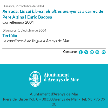
Dissabte,
2
d'
octubre
de
2004
Xerrada:
Els cul blancs: els altres arenyencs
a càrrec de
Pere Alzina i Enric Badosa
Correllengua 2004
Divendres,
1
d'
octubre
de
2004
Tertúlia
La canalització de l'aigua a Arenys de Mar
Compartir
Ajuntament d'Arenys de Mar
Riera del Bisbe Pol, 8 - 08350 Arenys de Mar - Tel. 93 795 99
00