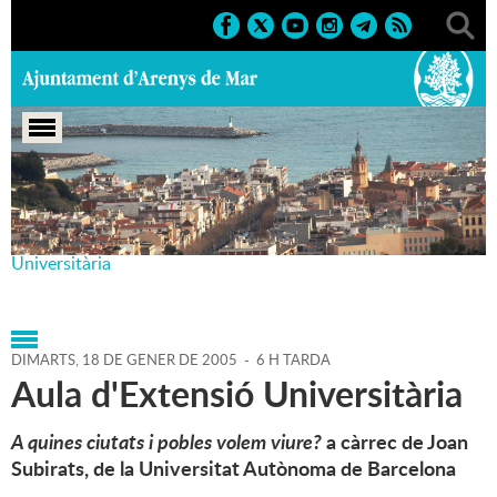
Portada
>
Agenda
>
18-01-
2005
>
Marcs
>
Culturals
>
2005
>
Aula d'Extensió
Universitària
DIMARTS,
18
DE
GENER
DE
2005
-
6 H TARDA
Aula d'Extensió Universitària
A quines ciutats i pobles volem viure?
a càrrec de Joan
Subirats, de la Universitat Autònoma de Barcelona