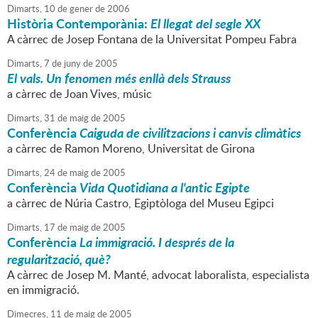
Dimarts,
10
de
gener
de
2006
Història Contemporània:
El llegat del segle XX
A càrrec de Josep Fontana de la Universitat Pompeu Fabra
Dimarts,
7
de
juny
de
2005
El vals. Un fenomen més enllà dels Strauss
a càrrec de Joan Vives, músic
Dimarts,
31
de
maig
de
2005
Conferència
Caiguda de civilitzacions i canvis climàtics
a càrrec de Ramon Moreno, Universitat de Girona
Dimarts,
24
de
maig
de
2005
Conferència
Vida Quotidiana a l'antic Egipte
a càrrec de Núria Castro, Egiptòloga del Museu Egipci
Dimarts,
17
de
maig
de
2005
Conferència
La immigració. I després de la
regularització, què?
A càrrec de Josep M. Manté, advocat laboralista, especialista
en immigració.
Dimecres,
11
de
maig
de
2005