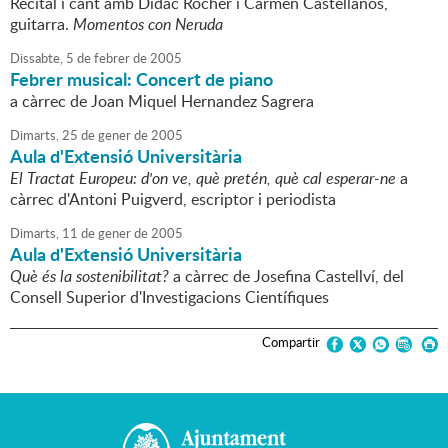
Recital i cant amb Dídac Rocher i Carmen Castellanos,
guitarra.
Momentos con Neruda
Dissabte,
5
de
febrer
de
2005
Febrer musical: Concert de piano
a càrrec de Joan Miquel Hernandez Sagrera
Dimarts,
25
de
gener
de
2005
Aula d'Extensió Universitària
El Tractat Europeu: d'on ve, què pretén, què cal esperar-ne
a
càrrec d'Antoni Puigverd, escriptor i periodista
Dimarts,
11
de
gener
de
2005
Aula d'Extensió Universitària
Què és la sostenibilitat?
a càrrec de Josefina Castellví, del
Consell Superior d'Investigacions Científiques
Compartir