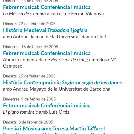
Dimecres,
23
de
febrer
de
2005
Febrer musical: Conferència i música
La Música de Cambra
a càrrec de Ferran Vilanova
Dimarts,
22
de
febrer
de
2005
Història Medieval
Trobadors i joglars
amb Antoni Dalmau de la Universitat Ramon Llull
Dimecres,
16
de
febrer
de
2005
Febrer musical: Conferència i música
Audició comentada de
Peer Gint de Grieg
amb Rosa Mª.
Campasol
Dimarts,
15
de
febrer
de
2005
Història Contemporània
Segle xx,segle de les dones
amb Andreu Mayayo de la Universitat de Barcelona
Dimecres,
9
de
febrer
de
2005
Febrer musical: Conferència i música
El piano romàntic
amb Luís Ortiz
Dimarts,
8
de
febrer
de
2005
Poesia i Música amb Teresa Martín Taffarel