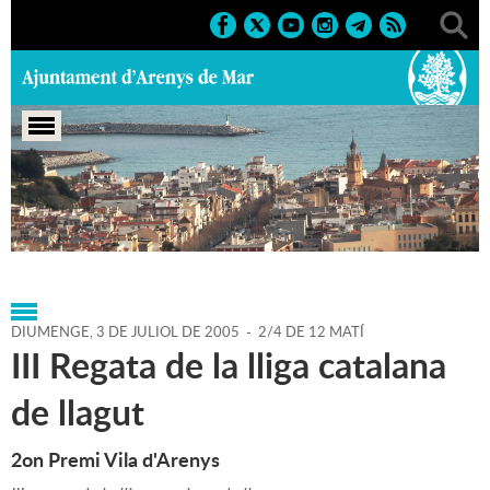
Portada
>
Agenda
>
03-07-
2005
>
Marcs
>
Festes
>
2005
>
Sant Zenon 2005
DIUMENGE,
3
DE
JULIOL
DE
2005
-
2/4 DE 12 MATÍ
III Regata de la lliga catalana
de llagut
2on Premi Vila d'Arenys