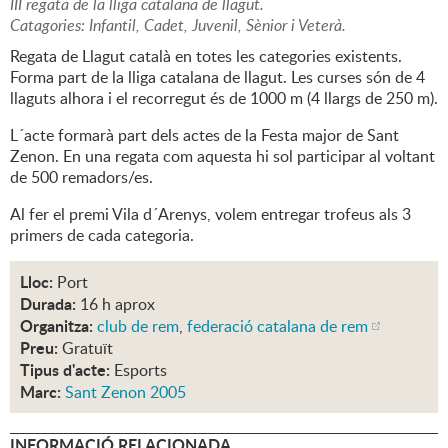
III regata de la lliga catalana de llagut.
Catagories: Infantil, Cadet, Juvenil, Sènior i Veterà.
Regata de Llagut català en totes les categories existents.
Forma part de la lliga catalana de llagut. Les curses són de 4
llaguts alhora i el recorregut és de 1000 m (4 llargs de 250 m).
L´acte formarà part dels actes de la Festa major de Sant
Zenon. En una regata com aquesta hi sol participar al voltant
de 500 remadors/es.
Al fer el premi Vila d´Arenys, volem entregar trofeus als 3
primers de cada categoria.
Lloc:
Port
Durada:
16 h aprox
Organitza:
club de rem
,
federació catalana de rem
Preu:
Gratuït
Tipus d'acte:
Esports
Marc:
Sant Zenon 2005
INFORMACIÓ RELACIONADA