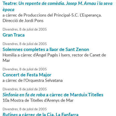
Teatre:
Un repente de comèdia. Josep M. Arnau i la seva
època
a càrrec de Produccions del Principal-S.C. L'Esperança.
Direcció de Jordi Pons
Divendres,
8
de
juliol
de
2005
Gran Traca
Divendres,
8
de
juliol
de
2005
Solemnes completes a llaor de Sant Zenon
Homilia a càrrec d'Angel Pagés i Isern, rector de Canet de
Mar
Divendres,
8
de
juliol
de
2005
Concert de Festa Major
a càrrec de l'Orquestra Selvatana
Divendres,
8
de
juliol
de
2005
Sinfonia en fa de roba
a càrrec de Marduix Titelles
10a Mostra de Titelles d'Arenys de Mar
Divendres,
8
de
juliol
de
2005
Rutines
a càrrec de la Cia. La Fanfarra