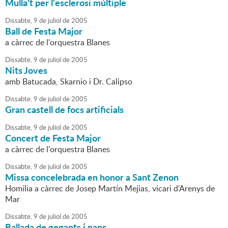
Mulla't per l'esclerosi múltiple
Dissabte,
9
de
juliol
de
2005
Ball de Festa Major
a càrrec de l'orquestra Blanes
Dissabte,
9
de
juliol
de
2005
Nits Joves
amb Batucada, Skarnio i Dr. Calipso
Dissabte,
9
de
juliol
de
2005
Gran castell de focs artificials
Dissabte,
9
de
juliol
de
2005
Concert de Festa Major
a càrrec de l'orquestra Blanes
Dissabte,
9
de
juliol
de
2005
Missa concelebrada en honor a Sant Zenon
Homilia a càrrec de Josep Martín Mejias, vicari d'Arenys de
Mar
Dissabte,
9
de
juliol
de
2005
Ballada de gegants i nans