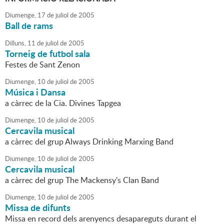
Diumenge,
17
de
juliol
de
2005
Ball de rams
Dilluns,
11
de
juliol
de
2005
Torneig de futbol sala
Festes de Sant Zenon
Diumenge,
10
de
juliol
de
2005
Música i Dansa
a càrrec de la Cia. Divines Tapgea
Diumenge,
10
de
juliol
de
2005
Cercavila musical
a càrrec del grup Always Drinking Marxing Band
Diumenge,
10
de
juliol
de
2005
Cercavila musical
a càrrec del grup The Mackensy's Clan Band
Diumenge,
10
de
juliol
de
2005
Missa de difunts
Missa en record dels arenyencs desapareguts durant el