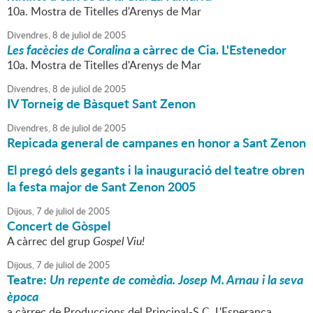
10a. Mostra de Titelles d'Arenys de Mar
Divendres,
8
de
juliol
de
2005
Les facècies de Coralina
a càrrec de Cia. L'Estenedor
10a. Mostra de Titelles d'Arenys de Mar
Divendres,
8
de
juliol
de
2005
IV Torneig de Bàsquet Sant Zenon
Divendres,
8
de
juliol
de
2005
Repicada general de campanes en honor a Sant Zenon
El pregó dels gegants i la inauguració del teatre obren
la festa major de Sant Zenon 2005
Dijous,
7
de
juliol
de
2005
Concert de Gòspel
A càrrec del grup
Gospel Viu!
Dijous,
7
de
juliol
de
2005
Teatre:
Un repente de comèdia. Josep M. Arnau i la seva
època
a càrrec de Produccions del Principal-S.C. L'Esperança.