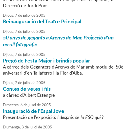
Direcció de Jordi Pons
Dijous,
7
de
juliol
de
2005
Reinauguració del Teatre Principal
Dijous,
7
de
juliol
de
2005
50 anys de gegants a Arenys de Mar. Projecció d'un
recull fotogràfic
Dijous,
7
de
juliol
de
2005
Pregó de Festa Major i brindis popular
A càrrec dels Geganters d'Arenys de Mar amb motiu del 50è
aniversari d'en Tallaferro i la Flor d'Alba.
Dijous,
7
de
juliol
de
2005
Contes de vetes i fils
a càrrec d'Albert Estengre
Dimecres,
6
de
juliol
de
2005
Inauguració de l'Espai Jove
Presentació de l'exposició:
I després de la ESO què?
Diumenge,
3
de
juliol
de
2005