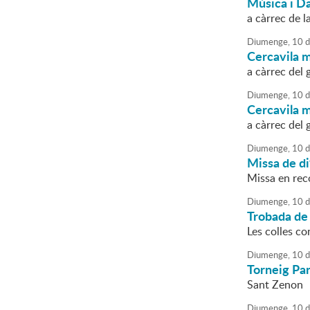
Música i D
a càrrec de l
Diumenge,
10
d
Cercavila m
a càrrec del
Diumenge,
10
d
Cercavila m
a càrrec del
Diumenge,
10
d
Missa de di
Missa en rec
Diumenge,
10
d
Trobada de
Les colles c
Diumenge,
10
d
Torneig Par
Sant Zenon
Diumenge,
10
d