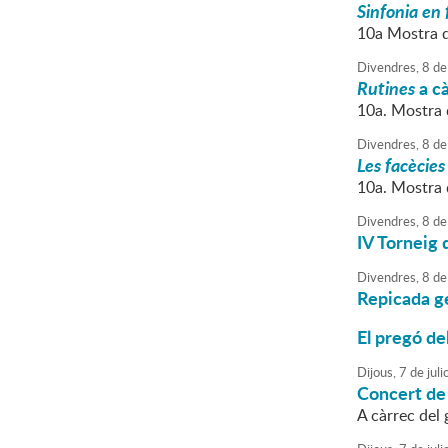
Sinfonia en 
10a Mostra d
Divendres,
8
de
Rutines
a cà
10a. Mostra 
Divendres,
8
de
Les facècies
10a. Mostra 
Divendres,
8
de
IV Torneig
Divendres,
8
de
Repicada g
El pregó de
Dijous,
7
de
juli
Concert de
A càrrec del