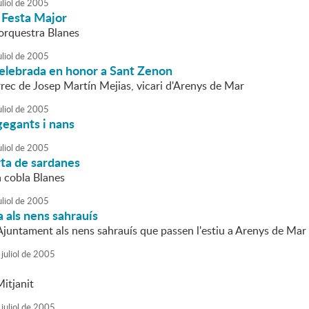
liol
de
2005
 Festa Major
'orquestra Blanes
liol
de
2005
elebrada en honor a Sant Zenon
rrec de Josep Martín Mejias, vicari d'Arenys de Mar
liol
de
2005
gegants i nans
liol
de
2005
rta de sardanes
a cobla Blanes
liol
de
2005
 als nens sahrauís
'Ajuntament als nens sahrauís que passen l'estiu a Arenys de Mar
juliol
de
2005
itjanit
juliol
de
2005