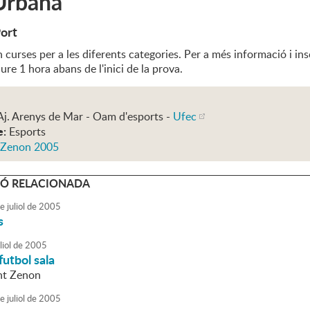
Urbana
Port
 curses per a les diferents categories. Per a més informació i i
ure 1 hora abans de l'inici de la prova.
Aj. Arenys de Mar - Oam d'esports -
Ufec
e:
Esports
 Zenon 2005
Ó RELACIONADA
e
juliol
de
2005
s
liol
de
2005
futbol sala
nt Zenon
e
juliol
de
2005