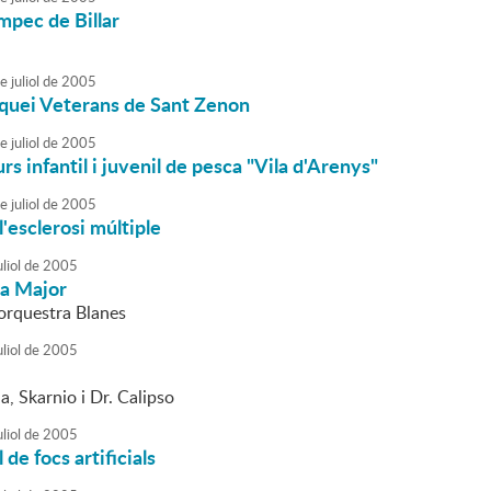
mpec de Billar
e
juliol
de
2005
quei Veterans de Sant Zenon
e
juliol
de
2005
s infantil i juvenil de pesca "Vila d'Arenys"
e
juliol
de
2005
l'esclerosi múltiple
liol
de
2005
ta Major
'orquestra Blanes
liol
de
2005
, Skarnio i Dr. Calipso
liol
de
2005
 de focs artificials