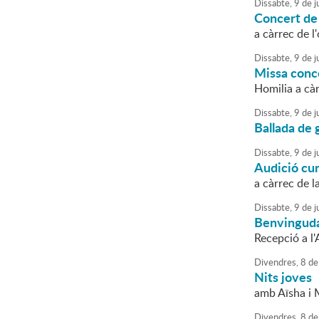
Dissabte,
9
de
ju
Concert de
a càrrec de l
Dissabte,
9
de
ju
Missa conc
Homilia a cà
Dissabte,
9
de
ju
Ballada de 
Dissabte,
9
de
ju
Audició cu
a càrrec de l
Dissabte,
9
de
ju
Benvinguda
Recepció a l
Divendres,
8
de
Nits joves
amb Aïsha i M
Divendres,
8
de