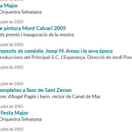
ta Major
l'Orquestra Selvatana
juliol
de
2005
e pintura Mont Calvari 2005
ls premis i inauguració de la mostra
juliol
de
2005
repente de comèdia. Josep M. Arnau i la seva època
roduccions del Principal-S.C. L'Esperança. Direcció de Jordi Pon
juliol
de
2005
juliol
de
2005
ompletes a llaor de Sant Zenon
rec d'Angel Pagés i Isern, rector de Canet de Mar
juliol
de
2005
 Festa Major
l'Orquestra Selvatana
juliol
de
2005