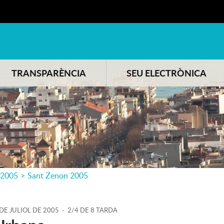
TRANSPARÈNCIA
SEU ELECTRÒNICA
2005
>
Sant Zenon 2005
DE
JULIOL
DE
2005
-
2/4 DE 8 TARDA