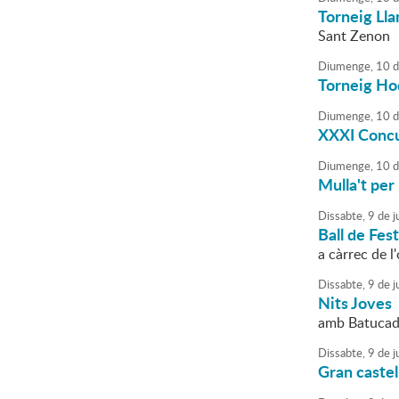
Torneig Lla
Sant Zenon
Diumenge,
10
d
Torneig Ho
Diumenge,
10
d
XXXI Concur
Diumenge,
10
d
Mulla't per 
Dissabte,
9
de
ju
Ball de Fes
a càrrec de l
Dissabte,
9
de
ju
Nits Joves
amb Batucada
Dissabte,
9
de
ju
Gran castell