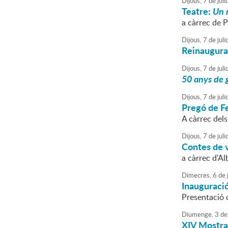
Dijous,
7
de
juli
Teatre:
Un 
a càrrec de P
Dijous,
7
de
juli
Reinaugurac
Dijous,
7
de
juli
50 anys de g
Dijous,
7
de
juli
Pregó de Fe
A càrrec dels
Dijous,
7
de
juli
Contes de ve
a càrrec d'Al
Dimecres,
6
de
j
Inauguració
Presentació d
Diumenge,
3
de
XIV Mostra