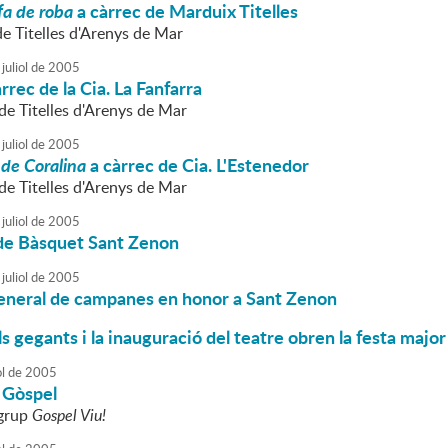
fa de roba
a càrrec de Marduix Titelles
e Titelles d'Arenys de Mar
juliol
de
2005
rrec de la Cia. La Fanfarra
de Titelles d'Arenys de Mar
juliol
de
2005
 de Coralina
a càrrec de Cia. L'Estenedor
de Titelles d'Arenys de Mar
juliol
de
2005
 de Bàsquet Sant Zenon
juliol
de
2005
eneral de campanes en honor a Sant Zenon
ls gegants i la inauguració del teatre obren la festa maj
ol
de
2005
 Gòspel
 grup
Gospel Viu!