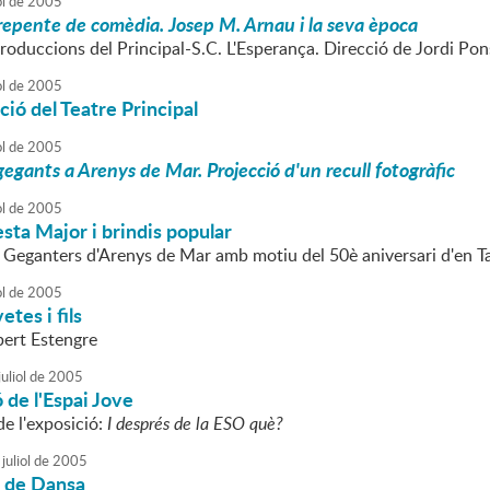
ol
de
2005
repente de comèdia. Josep M. Arnau i la seva època
roduccions del Principal-S.C. L'Esperança. Direcció de Jordi Pon
ol
de
2005
ió del Teatre Principal
ol
de
2005
egants a Arenys de Mar. Projecció d'un recull fotogràfic
ol
de
2005
sta Major i brindis popular
 Geganters d'Arenys de Mar amb motiu del 50è aniversari d'en Tall
ol
de
2005
tes i fils
bert Estengre
uliol
de
2005
 de l'Espai Jove
e l'exposició:
I després de la ESO què?
juliol
de
2005
 de Dansa