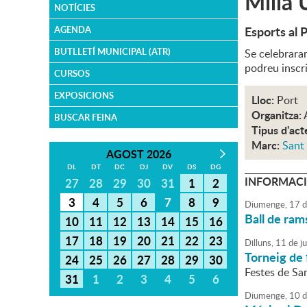
Milla 
NOTÍCIES
Esports al 
AGENDA
BUTLLETÍ MUNICIPAL (ATR)
Se celebraran
podreu inscri
CURSOS
EXPOSICIONS
Lloc:
Port
Organitza:
BUSCAR FEINA
Tipus d'act
Marc:
Sant
AGOST 2026
DL
DT
DC
DJ
DV
DS
DG
INFORMACI
27
28
29
30
31
1
2
3
4
5
6
7
8
9
Diumenge,
17
d
Ball de ram
10
11
12
13
14
15
16
17
18
19
20
21
22
23
Dilluns,
11
de
ju
Torneig de 
24
25
26
27
28
29
30
Festes de Sa
31
1
2
3
4
5
6
Diumenge,
10
d