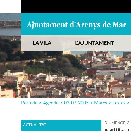
LA VILA
L'AJUNTAMENT
Portada
>
Agenda
>
03-07-2005
>
Marcs
>
Festes
>
DIUMENGE,
3
ACTUALITAT