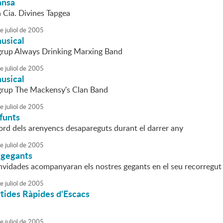
ansa
a Cia. Divines Tapgea
e
juliol
de
2005
usical
 grup Always Drinking Marxing Band
e
juliol
de
2005
usical
 grup The Mackensy's Clan Band
e
juliol
de
2005
funts
ord dels arenyencs desapareguts durant el darrer any
e
juliol
de
2005
 gegants
onvidades acompanyaran els nostres gegants en el seu recorregut 
e
juliol
de
2005
tides Ràpides d'Escacs
e
juliol
de
2005