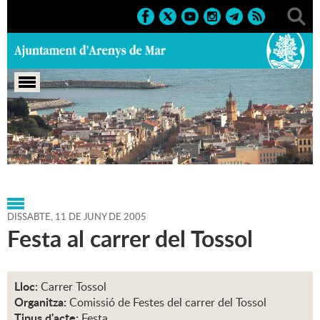
Portada
>
Agenda
>
11-06-
2005
>
Marcs
>
Festes
>
2005
>
Festes de Carrer 2005
DISSABTE,
11
DE
JUNY
DE
2005
Festa al carrer del Tossol
Lloc:
Carrer Tossol
Organitza:
Comissió de Festes del carrer del Tossol
Tipus d'acte:
Festa