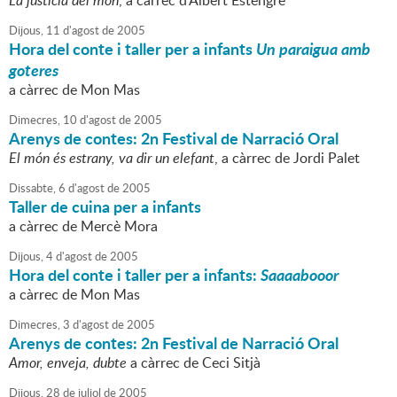
La justícia del món
, a càrrec d'Albert Estengre
Dijous,
11
d'
agost
de
2005
Hora del conte i taller per a infants
Un paraigua amb
goteres
a càrrec de Mon Mas
Dimecres,
10
d'
agost
de
2005
Arenys de contes: 2n Festival de Narració Oral
El món és estrany, va dir un elefant
, a càrrec de Jordi Palet
Dissabte,
6
d'
agost
de
2005
Taller de cuina per a infants
a càrrec de Mercè Mora
Dijous,
4
d'
agost
de
2005
Hora del conte i taller per a infants:
Saaaabooor
a càrrec de Mon Mas
Dimecres,
3
d'
agost
de
2005
Arenys de contes: 2n Festival de Narració Oral
Amor, enveja, dubte
a càrrec de Ceci Sitjà
Dijous,
28
de
juliol
de
2005