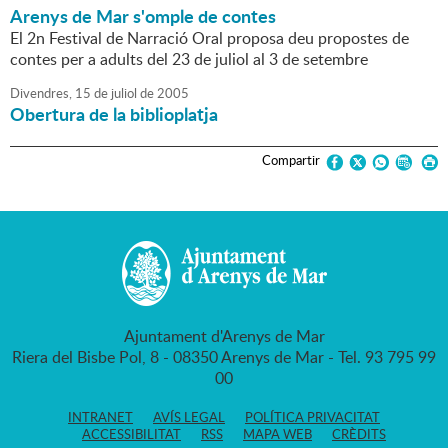
Arenys de Mar s'omple de contes
El 2n Festival de Narració Oral proposa deu propostes de
contes per a adults del 23 de juliol al 3 de setembre
Divendres,
15
de
juliol
de
2005
Obertura de la biblioplatja
Compartir
Ajuntament d'Arenys de Mar
Riera del Bisbe Pol, 8 - 08350 Arenys de Mar - Tel. 93 795 99
00
INTRANET
AVÍS LEGAL
POLÍTICA PRIVACITAT
ACCESSIBILITAT
RSS
MAPA WEB
CRÈDITS