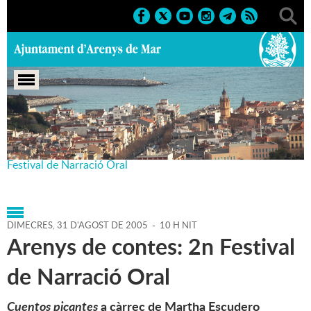
Portada
>
Agenda
>
31-08-
2005
>
Marcs
>
Culturals
>
2005
>
Arenys de contes.
Festival de Narració Oral
DIMECRES,
31
D'
AGOST
DE
2005
-
10 H NIT
Arenys de contes: 2n Festival
de Narració Oral
Cuentos picantes
a càrrec de Martha Escudero