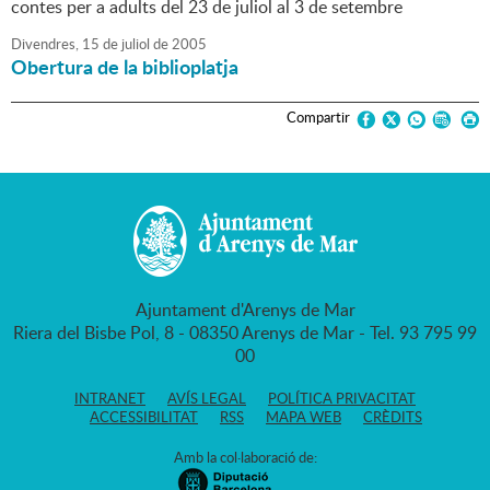
contes per a adults del 23 de juliol al 3 de setembre
Divendres,
15
de
juliol
de
2005
Obertura de la biblioplatja
Compartir
Ajuntament d'Arenys de Mar
Riera del Bisbe Pol, 8 - 08350 Arenys de Mar - Tel. 93 795 99
00
INTRANET
AVÍS LEGAL
POLÍTICA PRIVACITAT
ACCESSIBILITAT
RSS
MAPA WEB
CRÈDITS
Amb la col·laboració de: