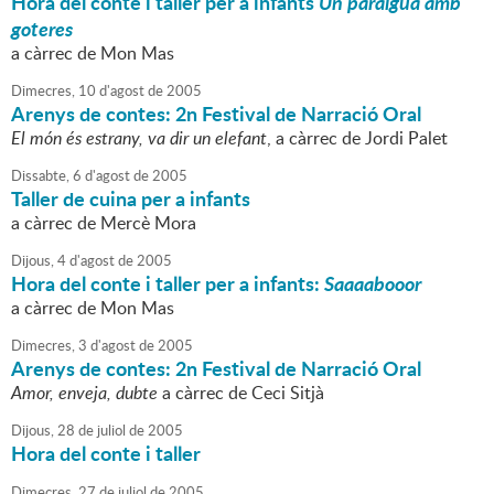
Hora del conte i taller per a infants
Un paraigua amb
goteres
a càrrec de Mon Mas
Dimecres,
10
d'
agost
de
2005
Arenys de contes: 2n Festival de Narració Oral
El món és estrany, va dir un elefant
, a càrrec de Jordi Palet
Dissabte,
6
d'
agost
de
2005
Taller de cuina per a infants
a càrrec de Mercè Mora
Dijous,
4
d'
agost
de
2005
Hora del conte i taller per a infants:
Saaaabooor
a càrrec de Mon Mas
Dimecres,
3
d'
agost
de
2005
Arenys de contes: 2n Festival de Narració Oral
Amor, enveja, dubte
a càrrec de Ceci Sitjà
Dijous,
28
de
juliol
de
2005
Hora del conte i taller
Dimecres,
27
de
juliol
de
2005