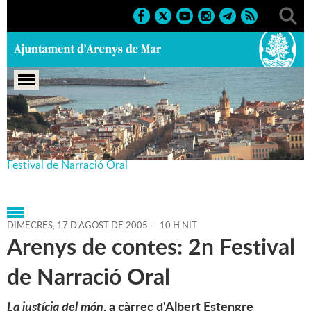
Portada
>
Agenda
>
17-08-
2005
>
Marcs
>
Culturals
>
2005
>
Arenys de contes.
Festival de Narració Oral
DIMECRES,
17
D'
AGOST
DE
2005
-
10 H NIT
Arenys de contes: 2n Festival
de Narració Oral
La justícia del món
, a càrrec d'Albert Estengre