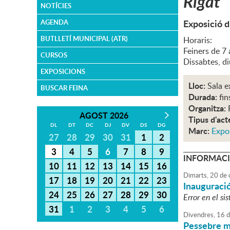
Rigat
NOTÍCIES
Exposició d
AGENDA
BUTLLETÍ MUNICIPAL (ATR)
Horaris:
Feiners de 7 
CURSOS
Dissabtes, di
EXPOSICIONS
Lloc:
Sala e
BUSCAR FEINA
Durada:
fin
Organitza:
AGOST 2026
Tipus d'act
DL
DT
DC
DJ
DV
DS
DG
Marc:
Expo
27
28
29
30
31
1
2
3
4
5
6
7
8
9
INFORMACI
10
11
12
13
14
15
16
Dimarts,
20
de
17
18
19
20
21
22
23
Inauguració 
24
25
26
27
28
29
30
Error en el si
31
1
2
3
4
5
6
Divendres,
16
d
Pessebre m