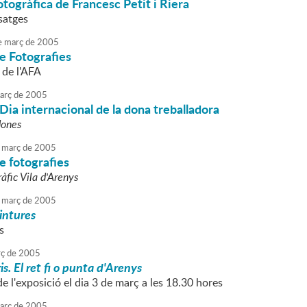
otogràfica de Francesc Petit i Riera
satges
e
març
de
2005
e Fotografies
l de l'AFA
arç
de
2005
Dia internacional de la dona treballadora
dones
març
de
2005
e fotografies
ràfic Vila d'Arenys
març
de
2005
intures
s
ç
de
2005
is. El ret fi o punta d'Arenys
e l'exposició el dia 3 de març a les 18.30 hores
arç
de
2005