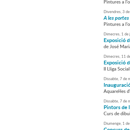
Pintures a l'
Divendres,
3
de
A les portes
Pintures a l'
Dimecres,
1
de
Exposició d
de José Mari
Dimecres,
11
d
Exposició d
II Lliga Socia
Dissabte,
7
de
m
Inauguració
Aquarel·les 
Dissabte,
7
de
m
Pintors de 
Curs de dibu
Diumenge,
1
de
Concurs de 