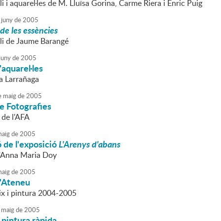
oli i aquarel·les de M. Lluïsa Gorina, Carme Riera i Enric Puig
juny
de
2005
 de les essències
oli de Jaume Barangé
juny
de
2005
'aquarel·les
a Larrañaga
e
maig
de
2005
e Fotografies
l de l'AFA
aig
de
2005
 de l'exposició
L'Arenys d'abans
d'Anna Maria Doy
aig
de
2005
l'Ateneu
ix i pintura 2004-2005
maig
de
2005
pintura ràpida