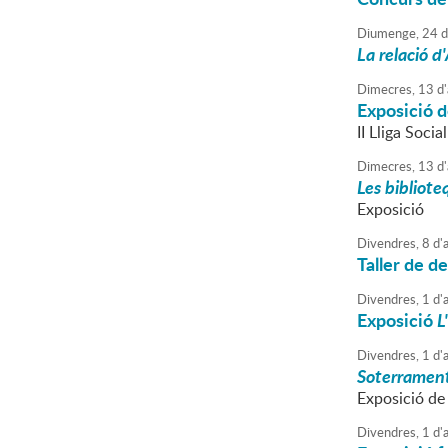
Diumenge,
24
d
La relació 
Dimecres,
13
d'
Exposició d
II Lliga Socia
Dimecres,
13
d'
Les bibliote
Exposició
Divendres,
8
d'
a
Taller de d
Divendres,
1
d'
a
Exposició
L
Divendres,
1
d'
a
Soterrament
Exposició de
Divendres,
1
d'
a