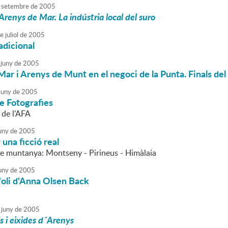
setembre
de
2005
Arenys de Mar. La indústria local del suro
e
juliol
de
2005
adicional
juny
de
2005
ar i Arenys de Munt en el negoci de la Punta. Finals del 
juny
de
2005
e Fotografies
l de l'AFA
uny
de
2005
 una ficció real
de muntanya: Montseny - Pirineus - Himàlaia
uny
de
2005
l'oli d'Anna Olsen Back
juny
de
2005
is i eixides d´Arenys