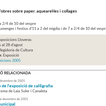
'obres sobre paper. aquearel·les i collages
a 2/4 de 10 del vespre
umenges i festius d'11 a 2 del migdia i de 7 a 2/4 de 10 del vespr
xposicions Lloveras
s al 28 d'agost
Regidoria de Cultura
e:
Exposició
sicions 2005
Ó RELACIONADA
desembre
de
2005
de l'exposició de cal·ligrafia
stema
de Laia Soler i Canaleta
e
desembre
de
2005
unicipal