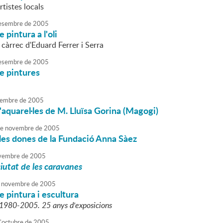
tistes locals
esembre
de
2005
 pintura a l'oli
 càrrec d'Eduard Ferrer i Serra
esembre
de
2005
e pintures
embre
de
2005
'aquarel·les de M. Lluïsa Gorina (Magogi)
e
novembre
de
2005
 les dones de la Fundació Anna Sàez
vembre
de
2005
iutat de les caravanes
novembre
de
2005
e pintura i escultura
a 1980-2005. 25 anys d'exposicions
'
octubre
de
2005