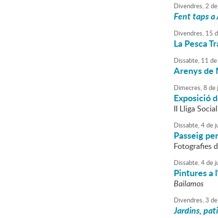
Divendres,
2
de
Fent taps a 
Divendres,
15
d
La Pesca Tr
Dissabte,
11
de
Arenys de M
Dimecres,
8
de
Exposició d
II Lliga Socia
Dissabte,
4
de
j
Passeig per
Fotografies 
Dissabte,
4
de
j
Pintures a 
Bailamos
Divendres,
3
de
Jardins, pat