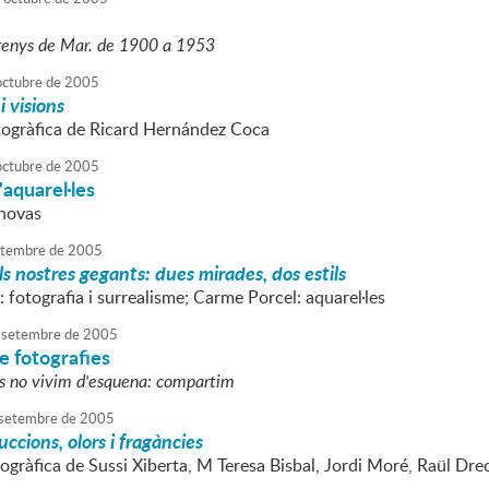
Arenys de Mar. de 1900 a 1953
octubre
de
2005
i visions
togràfica de Ricard Hernández Coca
octubre
de
2005
'aquarel·les
anovas
tembre
de
2005
ls nostres gegants: dues mirades, dos estils
: fotografia i surrealisme; Carme Porcel: aquarel·les
setembre
de
2005
e fotografies
s no vivim d'esquena: compartim
setembre
de
2005
ccions, olors i fragàncies
ogràfica de Sussi Xiberta, M Teresa Bisbal, Jordi Moré, Raül Dre