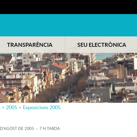
TRANSPARÈNCIA
SEU ELECTRÒNICA
s
>
2005
>
Exposicions 2005
D'
AGOST
DE
2005
-
7 H TARDA