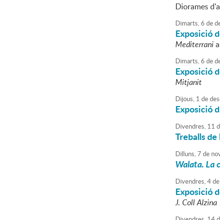
Diorames d'ar
Dimarts,
6
de
d
Exposició de
Mediterrani
a
Dimarts,
6
de
d
Exposició d
Mitjanit
Dijous,
1
de
des
Exposició d
Divendres,
11
d
Treballs de
Dilluns,
7
de
no
Walata. La c
Divendres,
4
de
Exposició d
J. Coll Alzin
Divendres,
14
d