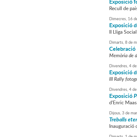
Exposició f
Recull de pai
Dimecres,
16
d
Exposició d
II Lliga Socia
Dimarts,
8
de
m
Celebració 
Memòria de 
Divendres,
4
de
Exposició d
III Rally fotog
Divendres,
4
de
Exposició
P
d'Enric Maas
Dijous,
3
de
mar
Treballs eter
Inauguració d
Dimarts,
1
de
m