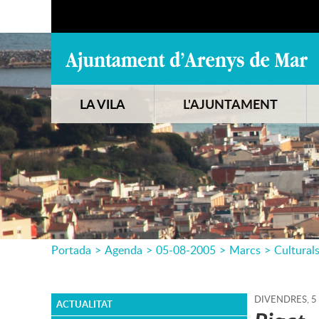
LA VILA
L'AJUNTAMENT
Portada
>
Agenda
>
05-08-2005
>
Marcs
>
Cultural
DIVENDRES,
5
ACTUALITAT