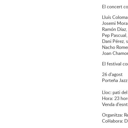
El concert com
Lluís Coloma
Josemi Moral
Ramón Díaz, 
Pep Pascual, 
Dani Pérez, 
Nacho Romer
Joan Chamorr
El festival c
26 d'agost
Porteña Jazz
Lloc: pati del
Hora: 23 hor
Venda d'esnt
Organitza: R
Col·labora: 