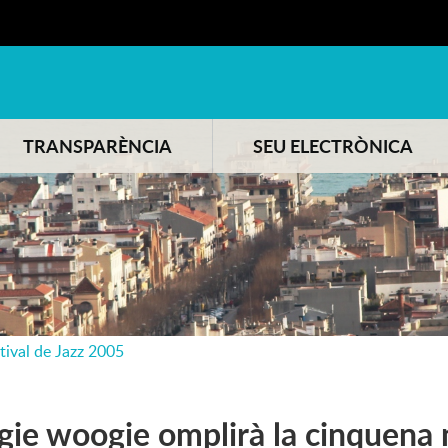
TRANSPARÈNCIA
SEU ELECTRÒNICA
tival de Jazz 2005
gie woogie omplirà la cinquena n