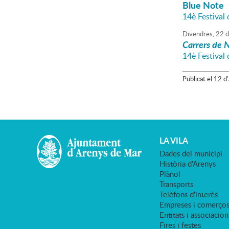
Blue Note
14è Festival
Divendres,
22
d
Carrers de 
14è Festival
Publicat
el
12
d'
LA VILA
Dades del municipi
Història d'Arenys
Plànol
Transports
Telèfons d'interès
Empreses i comerço
Entitats i associacion
Fires i festes