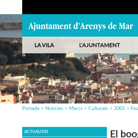
LA VILA
L'AJUNTAMENT
Portada
>
Notícies
>
Marcs
>
Culturals
>
2005
>
Fes
El boo
ACTUALITAT