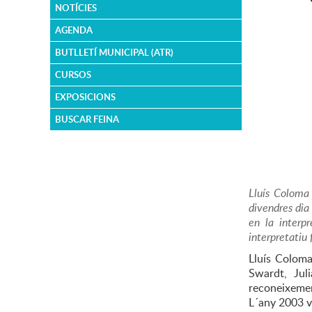
NOTÍCIES
AGENDA
BUTLLETÍ MUNICIPAL (ATR)
CURSOS
EXPOSICIONS
BUSCAR FEINA
Lluís Coloma 
divendres dia
en la interpr
interpretatiu 
Lluís Colom
Swardt, Jul
reconeixement
L´any 2003 v