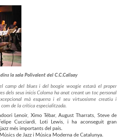
ins la sala Polivalent del C.C.Calisay
 el camp del blues i del boogie woogie estarà el proper
es dels seus inicis Coloma ha anat creant un toc personal
excepcional mà esquerra i el seu virtuosisme creatiu i
 com de la crítica especialitzada.
oori Lenoir, Ximo Tébar, August Tharrats, Steve de
elipe Cucciardi, Loti Lewis, i ha aconseguit gran
 jazz més importants del país.
e Músics de Jazz i Música Moderna de Catalunya.