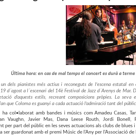
Última hora: en cas de mal temps el concert es durà a terme d
un dels pianistes més actius i reconeguts de l'escena estatal en
 19 d´agost a l´escenari del 14è Festival de Jazz d´Arenys de Mar. D
etació d'aquests estils, recreant composicions pròpies. La seva 
fan que Coloma es guanyi a cada actuació l'admiració tant del públic
a ha col•laborat amb bandes i músics com Amadeu Casas, Tand
ian Vaughn, Javier Mas, Dana Leese Routh, Jordi Bonell, F
 per part del públic en les seves actuacions als clubs de blues i
a ser guardonat amb el premi Músic de l'Any per l'Associació d