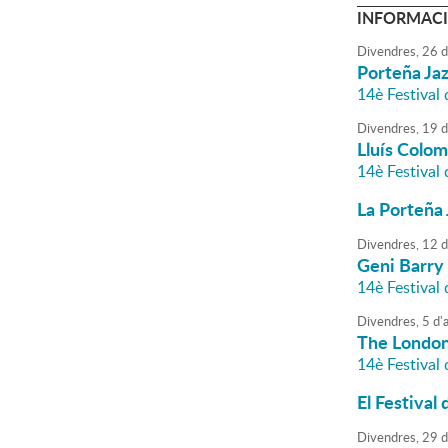
INFORMACI
Divendres,
26
d
Porteña Ja
14è Festival
Divendres,
19
d
Lluís Colo
14è Festival
La Porteña 
Divendres,
12
d
Geni Barry
14è Festival
Divendres,
5
d'
The London
14è Festival
El Festival 
Divendres,
29
d