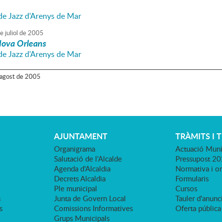
 de Jazz d'Arenys de Mar
e
juliol
de
2005
Nova Orleans
 de Jazz d'Arenys de Mar
agost
de
2005
AJUNTAMENT
TRÀMITS I 
Organigrama
Actuació Muni
Salutació de l'Alcalde
Pressupost 2
Agenda d'Alcaldia
Normativa i o
Decrets Alcaldia
Formularis
Ple municipal
Cursos
s
Junta de Govern Local
Tauler d'anunci
s
Comissions Informatives
Oferta pública
Grups Municipals