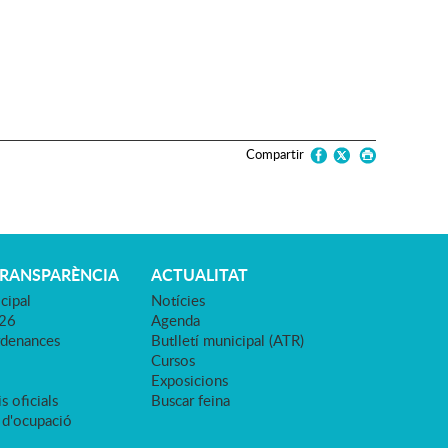
Compartir
TRANSPARÈNCIA
ACTUALITAT
cipal
Notícies
026
Agenda
rdenances
Butlletí municipal (ATR)
Cursos
Exposicions
s oficials
Buscar feina
 d'ocupació