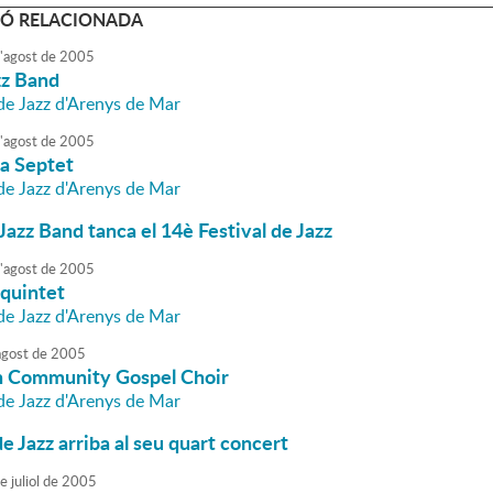
Ó RELACIONADA
'
agost
de
2005
zz Band
 de Jazz d'Arenys de Mar
'
agost
de
2005
ma Septet
 de Jazz d'Arenys de Mar
Jazz Band tanca el 14è Festival de Jazz
'
agost
de
2005
 quintet
 de Jazz d'Arenys de Mar
agost
de
2005
 Community Gospel Choir
 de Jazz d'Arenys de Mar
de Jazz arriba al seu quart concert
e
juliol
de
2005