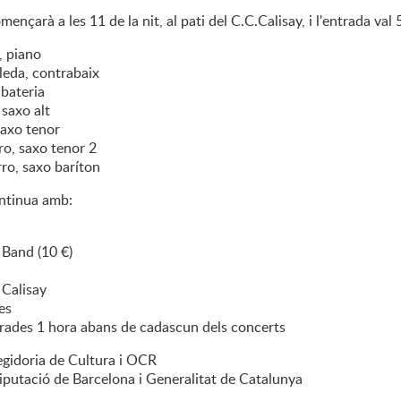
ençarà a les 11 de la nit, al pati del C.C.Calisay, i l'entrada val 
, piano
eda, contrabaix
bateria
saxo alt
saxo tenor
o, saxo tenor 2
o, saxo baríton
ontinua amb:
 Band (10 €)
 Calisay
es
rades 1 hora abans de cadascun dels concerts
egidoria de Cultura i OCR
Diputació de Barcelona i Generalitat de Catalunya