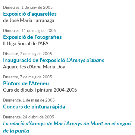
Dimecres,
1
de
juny
de
2005
Exposició d'aquarel·les
de José Maria Larrañaga
Dimecres,
11
de
maig
de
2005
Exposició de Fotografies
II Lliga Social de l'AFA
Dissabte,
7
de
maig
de
2005
Inauguració de l'exposició
L'Arenys d'abans
Aquarel·les d'Anna Maria Doy
Dissabte,
7
de
maig
de
2005
Pintors de l'Ateneu
Curs de dibuix i pintura 2004-2005
Diumenge,
1
de
maig
de
2005
Concurs de pintura ràpida
Diumenge,
24
d'
abril
de
2005
La relació d'Arenys de Mar i Arenys de Munt en el negoci
de la punta