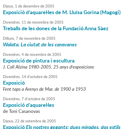
Dijous,
1
de
desembre
de
2005
Exposició d'aquarel·les de M. Lluïsa Gorina (Magogi)
Divendres,
11
de
novembre
de
2005
Treballs de les dones de la Fundació Anna Sàez
Dilluns,
7
de
novembre
de
2005
Walata. La ciutat de les caravanes
Divendres,
4
de
novembre
de
2005
Exposició de pintura i escultura
J. Coll Alzina 1980-2005. 25 anys d'exposicions
Divendres,
14
d'
octubre
de
2005
Exposició
Fent taps a Arenys de Mar. de 1900 a 1953
Divendres,
7
d'
octubre
de
2005
Exposició d'aquarel·les
de Toni Casanovas
Dijous,
22
de
setembre
de
2005
Exposició
Els nostres gegants: dues mirades, dos estils