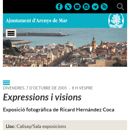
Portada
>
Agenda
>
07-10-
2005
>
Marcs
>
Culturals
>
2005
>
Exposicions 2005
DIVENDRES,
7
D'
OCTUBRE
DE
2005
-
8 H VESPRE
Expressions i visions
Exposició fotogràfica de Ricard Hernández Coca
Lloc:
Calisay/Sala exposicions