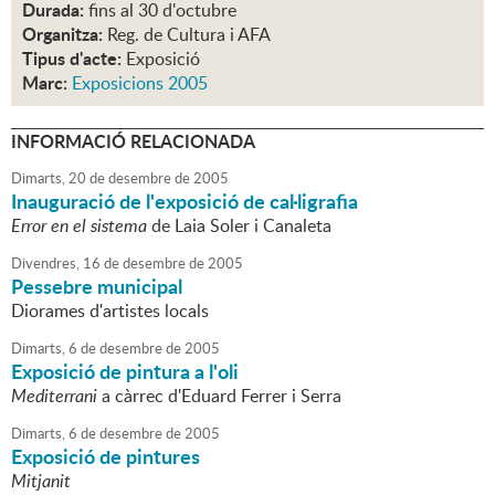
Durada:
fins al 30 d'octubre
Organitza:
Reg. de Cultura i AFA
Tipus d'acte:
Exposició
Marc:
Exposicions 2005
INFORMACIÓ RELACIONADA
Dimarts,
20
de
desembre
de
2005
Inauguració de l'exposició de cal·ligrafia
Error en el sistema
de Laia Soler i Canaleta
Divendres,
16
de
desembre
de
2005
Pessebre municipal
Diorames d'artistes locals
Dimarts,
6
de
desembre
de
2005
Exposició de pintura a l'oli
Mediterrani
a càrrec d'Eduard Ferrer i Serra
Dimarts,
6
de
desembre
de
2005
Exposició de pintures
Mitjanit