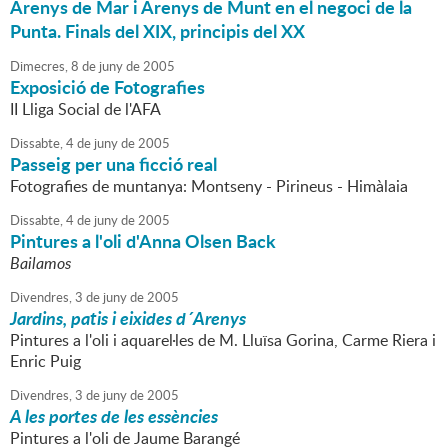
Arenys de Mar i Arenys de Munt en el negoci de la
Punta. Finals del XIX, principis del XX
Dimecres,
8
de
juny
de
2005
Exposició de Fotografies
II Lliga Social de l'AFA
Dissabte,
4
de
juny
de
2005
Passeig per una ficció real
Fotografies de muntanya: Montseny - Pirineus - Himàlaia
Dissabte,
4
de
juny
de
2005
Pintures a l'oli d'Anna Olsen Back
Bailamos
Divendres,
3
de
juny
de
2005
Jardins, patis i eixides d´Arenys
Pintures a l'oli i aquarel·les de M. Lluïsa Gorina, Carme Riera i
Enric Puig
Divendres,
3
de
juny
de
2005
A les portes de les essències
Pintures a l'oli de Jaume Barangé