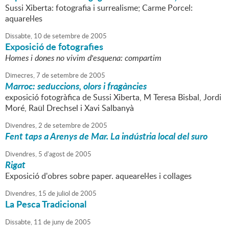
Sussi Xiberta: fotografia i surrealisme; Carme Porcel:
aquarel·les
Dissabte,
10
de
setembre
de
2005
Exposició de fotografies
Homes i dones no vivim d'esquena: compartim
Dimecres,
7
de
setembre
de
2005
Marroc: seduccions, olors i fragàncies
exposició fotogràfica de Sussi Xiberta, M Teresa Bisbal, Jordi
Moré, Raül Drechsel i Xavi Salbanyà
Divendres,
2
de
setembre
de
2005
Fent taps a Arenys de Mar. La indústria local del suro
Divendres,
5
d'
agost
de
2005
Rigat
Exposició d'obres sobre paper. aquearel·les i collages
Divendres,
15
de
juliol
de
2005
La Pesca Tradicional
Dissabte,
11
de
juny
de
2005