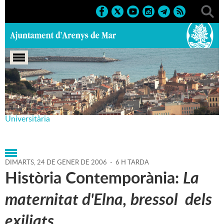
Portada
>
Agenda
>
24-01-
2006
>
Marcs
>
Culturals
>
2005
>
Aula d'Extensió
Universitària
DIMARTS,
24
DE
GENER
DE
2006
-
6 H TARDA
Història Contemporània:
La
maternitat d'Elna, bressol dels
exiliats