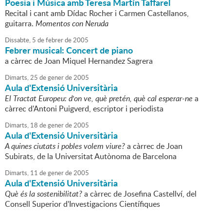
Poesia i Música amb Teresa Martín Taffarel
Recital i cant amb Dídac Rocher i Carmen Castellanos,
guitarra.
Momentos con Neruda
Dissabte,
5
de
febrer
de
2005
Febrer musical: Concert de piano
a càrrec de Joan Miquel Hernandez Sagrera
Dimarts,
25
de
gener
de
2005
Aula d'Extensió Universitària
El Tractat Europeu: d'on ve, què pretén, què cal esperar-ne
a
càrrec d'Antoni Puigverd, escriptor i periodista
Dimarts,
18
de
gener
de
2005
Aula d'Extensió Universitària
A quines ciutats i pobles volem viure?
a càrrec de Joan
Subirats, de la Universitat Autònoma de Barcelona
Dimarts,
11
de
gener
de
2005
Aula d'Extensió Universitària
Què és la sostenibilitat?
a càrrec de Josefina Castellví, del
Consell Superior d'Investigacions Científiques