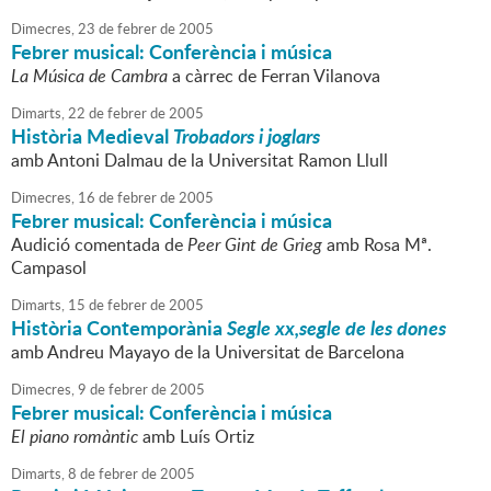
Dimecres,
23
de
febrer
de
2005
Febrer musical: Conferència i música
La Música de Cambra
a càrrec de Ferran Vilanova
Dimarts,
22
de
febrer
de
2005
Història Medieval
Trobadors i joglars
amb Antoni Dalmau de la Universitat Ramon Llull
Dimecres,
16
de
febrer
de
2005
Febrer musical: Conferència i música
Audició comentada de
Peer Gint de Grieg
amb Rosa Mª.
Campasol
Dimarts,
15
de
febrer
de
2005
Història Contemporània
Segle xx,segle de les dones
amb Andreu Mayayo de la Universitat de Barcelona
Dimecres,
9
de
febrer
de
2005
Febrer musical: Conferència i música
El piano romàntic
amb Luís Ortiz
Dimarts,
8
de
febrer
de
2005