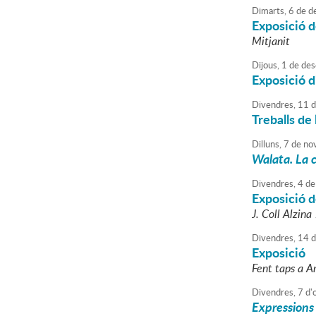
Dimarts,
6
de
d
Exposició d
Mitjanit
Dijous,
1
de
des
Exposició d
Divendres,
11
d
Treballs de
Dilluns,
7
de
no
Walata. La c
Divendres,
4
de
Exposició d
J. Coll Alzin
Divendres,
14
d
Exposició
Fent taps a 
Divendres,
7
d'
Expressions 