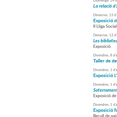
Diumenge,
24
d
La relació 
Dimecres,
13
d'
Exposició d
II Lliga Socia
Dimecres,
13
d'
Les bibliote
Exposició
Divendres,
8
d'
a
Taller de d
Divendres,
1
d'
a
Exposició
L
Divendres,
1
d'
a
Soterrament
Exposició de
Divendres,
1
d'
a
Exposició f
Recull de pai