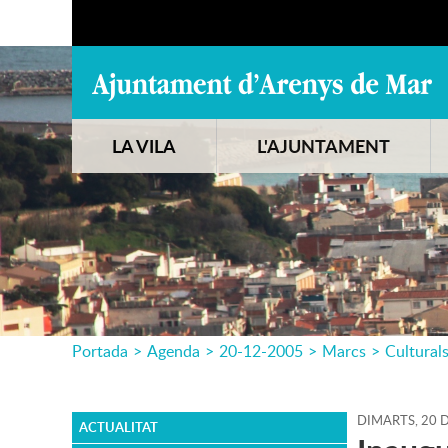
LA VILA
L'AJUNTAMENT
Portada
>
Agenda
>
20-12-2005
>
Marcs
>
Cultural
DIMARTS,
20
ACTUALITAT