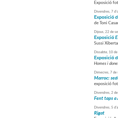
Exposició fo
Divendres,
7
d'
Exposició d
de Toni Cas
Dijous,
22
de
se
Exposició
E
Sussi Xiberta
Dissabte,
10
de
Exposició d
Homes i done
Dimecres,
7
de
Marroc: sedu
exposició fot
Divendres,
2
de
Fent taps a 
Divendres,
5
d'
Rigat