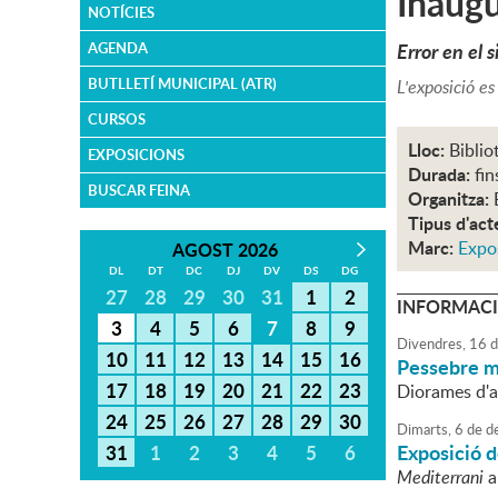
Inaugu
NOTÍCIES
Error en el 
AGENDA
BUTLLETÍ MUNICIPAL (ATR)
L'exposició es
CURSOS
Lloc:
Biblio
EXPOSICIONS
Durada:
fin
BUSCAR FEINA
Organitza:
Tipus d'act
Marc:
Expo
AGOST 2026
DL
DT
DC
DJ
DV
DS
DG
27
28
29
30
31
1
2
INFORMACI
3
4
5
6
7
8
9
Divendres,
16
d
10
11
12
13
14
15
16
Pessebre m
17
18
19
20
21
22
23
Diorames d'ar
24
25
26
27
28
29
30
Dimarts,
6
de
d
Exposició de
31
1
2
3
4
5
6
Mediterrani
a