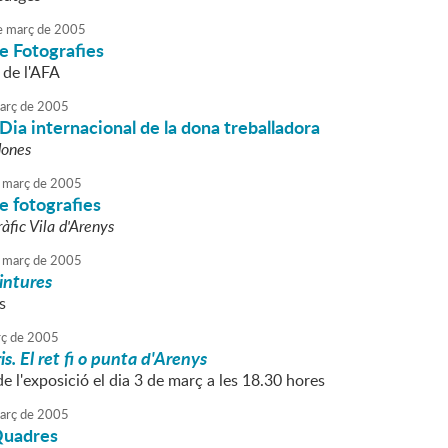
e
març
de
2005
e Fotografies
l de l'AFA
arç
de
2005
Dia internacional de la dona treballadora
dones
març
de
2005
e fotografies
ràfic Vila d'Arenys
març
de
2005
intures
s
ç
de
2005
is. El ret fi o punta d'Arenys
e l'exposició el dia 3 de març a les 18.30 hores
arç
de
2005
Quadres