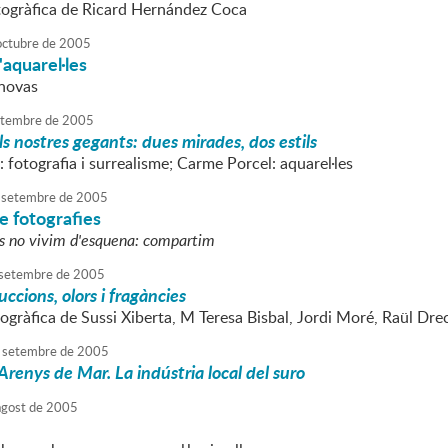
togràfica de Ricard Hernández Coca
octubre
de
2005
'aquarel·les
anovas
tembre
de
2005
ls nostres gegants: dues mirades, dos estils
: fotografia i surrealisme; Carme Porcel: aquarel·les
setembre
de
2005
e fotografies
s no vivim d'esquena: compartim
setembre
de
2005
ccions, olors i fragàncies
ogràfica de Sussi Xiberta, M Teresa Bisbal, Jordi Moré, Raül Dre
setembre
de
2005
Arenys de Mar. La indústria local del suro
agost
de
2005