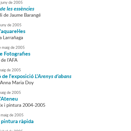
juny
de
2005
 de les essències
oli de Jaume Barangé
juny
de
2005
'aquarel·les
a Larrañaga
e
maig
de
2005
e Fotografies
l de l'AFA
aig
de
2005
 de l'exposició
L'Arenys d'abans
d'Anna Maria Doy
aig
de
2005
l'Ateneu
ix i pintura 2004-2005
maig
de
2005
pintura ràpida