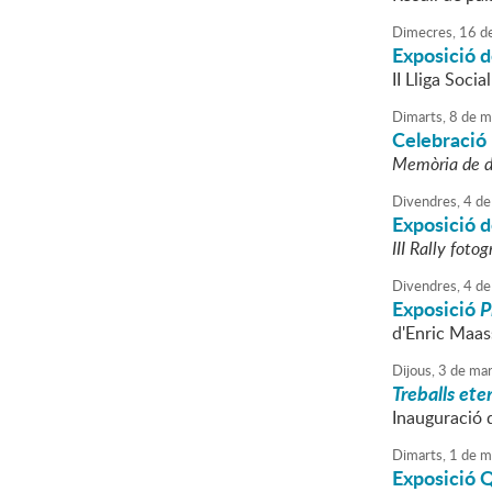
Dimecres,
16
d
Exposició d
II Lliga Socia
Dimarts,
8
de
m
Celebració 
Memòria de 
Divendres,
4
de
Exposició d
III Rally fotog
Divendres,
4
de
Exposició
P
d'Enric Maas
Dijous,
3
de
mar
Treballs eter
Inauguració d
Dimarts,
1
de
m
Exposició 