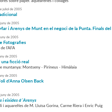
bres sobre paper. aquearel·les i collages
e
juliol
de
2005
adicional
juny
de
2005
ar i Arenys de Munt en el negoci de la Punta. Finals del 
juny
de
2005
e Fotografies
l de l'AFA
uny
de
2005
 una ficció real
de muntanya: Montseny - Pirineus - Himàlaia
uny
de
2005
l'oli d'Anna Olsen Back
juny
de
2005
is i eixides d´Arenys
oli i aquarel·les de M. Lluïsa Gorina, Carme Riera i Enric Puig