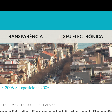
TRANSPARÈNCIA
SEU ELECTRÒNICA
s
>
2005
>
Exposicions 2005
DE
DESEMBRE
DE
2005
-
8 H VESPRE