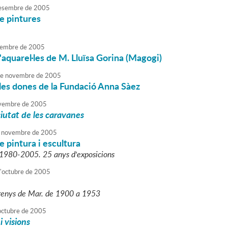
esembre
de
2005
e pintures
embre
de
2005
'aquarel·les de M. Lluïsa Gorina (Magogi)
e
novembre
de
2005
 les dones de la Fundació Anna Sàez
vembre
de
2005
iutat de les caravanes
novembre
de
2005
e pintura i escultura
a 1980-2005. 25 anys d'exposicions
'
octubre
de
2005
Arenys de Mar. de 1900 a 1953
octubre
de
2005
i visions