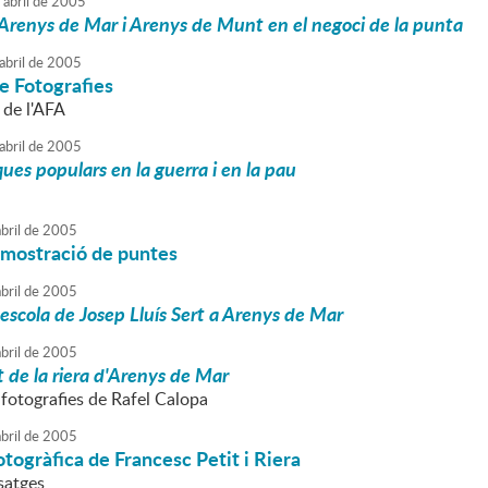
'
abril
de
2005
d'Arenys de Mar i Arenys de Munt en el negoci de la punta
abril
de
2005
e Fotografies
l de l'AFA
abril
de
2005
ques populars en la guerra i en la pau
bril
de
2005
emostració de puntes
bril
de
2005
'escola de Josep Lluís Sert a Arenys de Mar
bril
de
2005
 de la riera d'Arenys de Mar
 fotografies de Rafel Calopa
bril
de
2005
otogràfica de Francesc Petit i Riera
satges