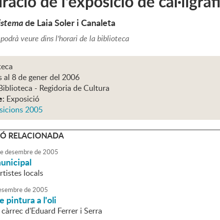
ració de l'exposició de cal·ligraf
sistema
de Laia Soler i Canaleta
 podrà veure dins l'horari de la biblioteca
teca
s al 8 de gener del 2006
Biblioteca - Regidoria de Cultura
e:
Exposició
sicions 2005
Ó RELACIONADA
e
desembre
de
2005
unicipal
tistes locals
esembre
de
2005
 pintura a l'oli
 càrrec d'Eduard Ferrer i Serra