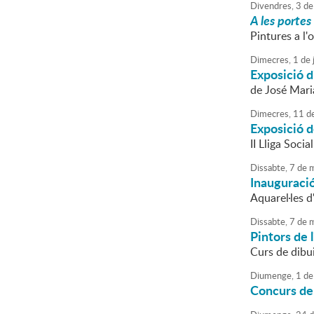
Divendres,
3
de
A les portes
Pintures a l'
Dimecres,
1
de
Exposició d
de José Mari
Dimecres,
11
d
Exposició d
II Lliga Socia
Dissabte,
7
de
m
Inauguració
Aquarel·les 
Dissabte,
7
de
m
Pintors de 
Curs de dibu
Diumenge,
1
de
Concurs de 