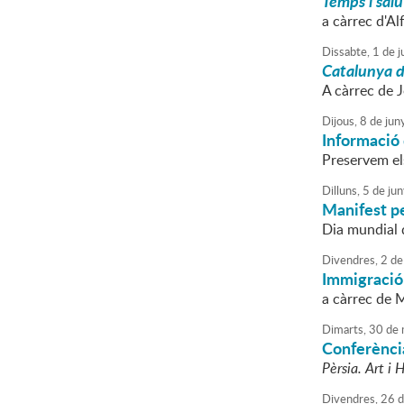
Temps i salu
a càrrec d'Al
Dissabte,
1
de
ju
Catalunya de
A càrrec de J
Dijous,
8
de
jun
Informació 
Preservem els
Dilluns,
5
de
jun
Manifest pe
Dia mundial 
Divendres,
2
de
Immigració 
a càrrec de 
Dimarts,
30
de
Conferència
Pèrsia. Art i 
Divendres,
26
d