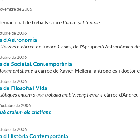
ovembre
de
2006
ternacional de treballs sobre
L'ordre del temple
ctubre
de
2006
a d'Astronomia
'Univers
a càrrec de Ricard Casas, de l'Agrupació Astronòmica de
ctubre
de
2006
a de Societat Contemporània
l fonamentalisme
a càrrec de Xavier Melloni, antropòleg i doctor e
ctubre
de
2006
 de Filosofia i Vida
losòfiques entorn d'una trobada amb Vicenç Ferrer
a càrrec d'Andreu 
'
octubre
de
2006
què creiem els cristians
ctubre
de
2006
a d'Història Contemporània