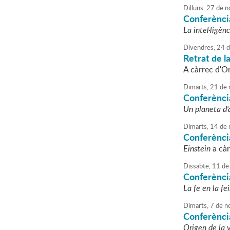
Dilluns,
27
de
n
Conferènci
La intel·ligèn
Divendres,
24
d
Retrat de l
A càrrec d'Or
Dimarts,
21
de
Conferènci
Un planeta d'
Dimarts,
14
de
Conferència
Einstein
a càr
Dissabte,
11
de
Conferènci
La fe en la fe
Dimarts,
7
de
n
Conferènci
Origen de la 