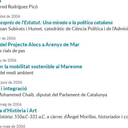
t
fred Rodríguez Picó
liol
de
2006
sprés de l'Estatut. Una mirada a la política catalana
oan Subirats i Humet, catedràtic de Ciència Política i de l'Admi
y
de
2006
del Projecte Alocs a Arenys de Mar
 rials de pas
y
de
2006
r la mobilitat sostenible al Maresme
del medi ambient
juny
de
2006
i integració
Mohammed Chaib, diputat del Parlament de Catalunya
maig
de
2006
 d'Història i Art
Història: 550a.C-331 a.C
, a càrrec d'Àngel Morillas, historiador 
e
maig
de
2006