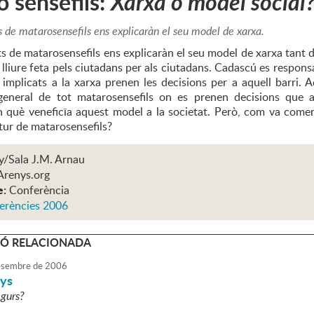
 sensefils:
Xarxa o model social
 de matarosensefils ens explicaràn el seu model de xarxa.
s de matarosensefils ens explicaràn el seu model de xarxa tant d
lliure feta pels ciutadans per als ciutadans. Cadascú es respons
s implicats a la xarxa prenen les decisions per a aquell barri.
general de tot matarosensefils on es prenen decisions que a
n què veneficïa aquest model a la societat. Però, com va comen
tur de matarosensefils?
y/Sala J.M. Arnau
Arenys.org
e:
Conferència
erències 2006
Ó RELACIONADA
sembre
de
2006
ys
gurs?