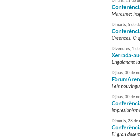
Dilluns,
11
de
d
Conferènci
Maresme: ins
Dimarts,
5
de
d
Conferènci
Creences. O q
Divendres,
1
de
Xerrada-au
Engalanant la 
Dijous,
30
de
no
FòrumAren
I els nouving
Dijous,
30
de
no
Conferènci
Impresionism
Dimarts,
28
de
Conferència
El gran desert