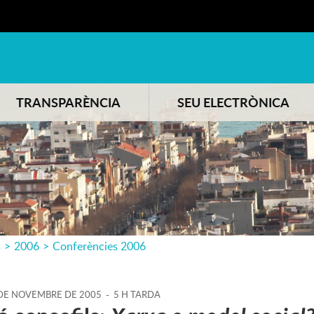
TRANSPARÈNCIA
SEU ELECTRÒNICA
s
>
2006
>
Conferències 2006
DE
NOVEMBRE
DE
2005
-
5 H TARDA