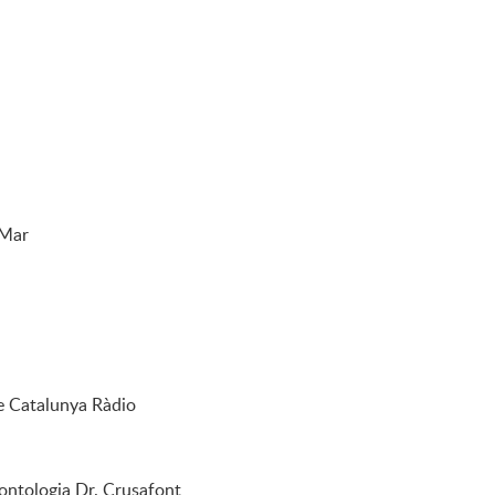
 Mar
de Catalunya Ràdio
leontologia Dr. Crusafont