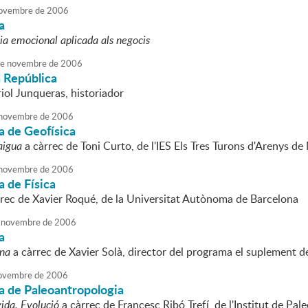
ovembre
de
2006
a
cia emocional aplicada als negocis
e
novembre
de
2006
a República
iol Junqueras, historiador
novembre
de
2006
a de Geofísica
aigua
a càrrec de Toni Curto, de l'IES Els Tres Turons d'Arenys de
novembre
de
2006
 de Física
rec de Xavier Roqué, de la Universitat Autònoma de Barcelona
novembre
de
2006
a
ina
a càrrec de Xavier Solà, director del programa el suplement 
ovembre
de
2006
a de Paleoantropologia
vida. Evolució
a càrrec de Francesc Ribó Trefí, de l'Institut de Pa