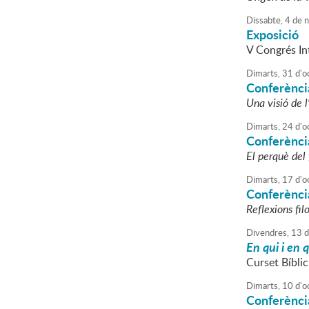
Dissabte,
4
de
n
Exposició
V Congrés In
Dimarts,
31
d'
o
Conferènci
Una visió de l
Dimarts,
24
d'
o
Conferènci
El perquè de
Dimarts,
17
d'
o
Conferència
Reflexions fi
Divendres,
13
d
En qui i en 
Curset Bíblic
Dimarts,
10
d'
o
Conferènci