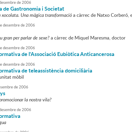
desembre
de
2006
a de Gastronomia i Societat
a xocolata. Una màgica transformació
a càrrec de Natxo Corberó, 
e
desembre
de
2006
rou gran per parlar de sexe?
a càrrec de Miquel Maresma, doctor
e
desembre
de
2006
ormativa de l'Associació Eubiòtica Anticancerosa
e
desembre
de
2006
ormativa de teleassistència domiciliària
unitat mòbil
sembre
de
2006
ys
omocionar la nostra vila?
desembre
de
2006
formativa
igua