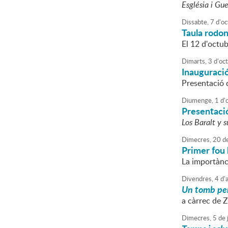
Església i Gue
Dissabte,
7
d'
oc
Taula rodon
El 12 d'octub
Dimarts,
3
d'
oc
Inauguració
Presentació 
Diumenge,
1
d'
Presentació
Los Baralt y 
Dimecres,
20
d
Primer fou 
La importànci
Divendres,
4
d'
Un tomb per 
a càrrec de 
Dimecres,
5
de
j