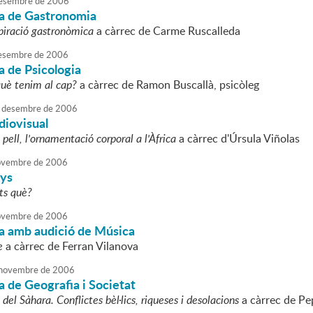
esembre
de
2006
a de Gastronomia
piració gastronòmica
a càrrec de Carme Ruscalleda
esembre
de
2006
a de Psicologia
uè tenim al cap?
a càrrec de Ramon Buscallà, psicòleg
desembre
de
2006
diovisual
pell, l'ornamentació corporal a l'Àfrica
a càrrec d'Úrsula Viñolas
vembre
de
2006
ys
uts què?
vembre
de
2006
a amb audició de Música
e
a càrrec de Ferran Vilanova
novembre
de
2006
 de Geografia i Societat
 del Sàhara. Conflictes bèl·lics, riqueses i desolacions
a càrrec de Pe