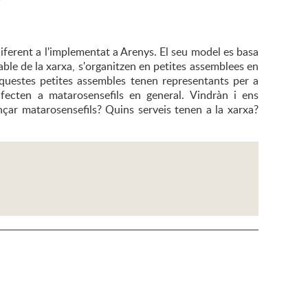
?
iferent a l'implementat a Arenys. El seu model es basa
able de la xarxa, s'organitzen en petites assemblees en
 Aquestes petites assembles tenen representants per a
fecten a matarosensefils en general. Vindràn i ens
çar matarosensefils? Quins serveis tenen a la xarxa?