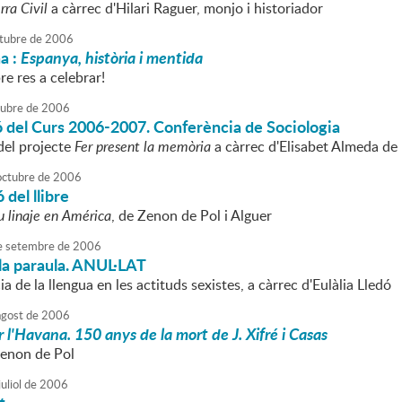
rra Civil
a càrrec d'Hilari Raguer, monjo i historiador
tubre
de
2006
a :
Espanya, història i mentida
re res a celebrar!
tubre
de
2006
 del Curs 2006-2007. Conferència de Sociologia
del projecte
Fer present la memòria
a càrrec d'Elisabet Almeda de 
octubre
de
2006
 del llibre
su linaje en América
, de Zenon de Pol i Alguer
e
setembre
de
2006
la paraula. ANUL·LAT
a de la llengua en les actituds sexistes, a càrrec d'Eulàlia Lledó
agost
de
2006
l'Havana. 150 anys de la mort de J. Xifré i Casas
Zenon de Pol
uliol
de
2006