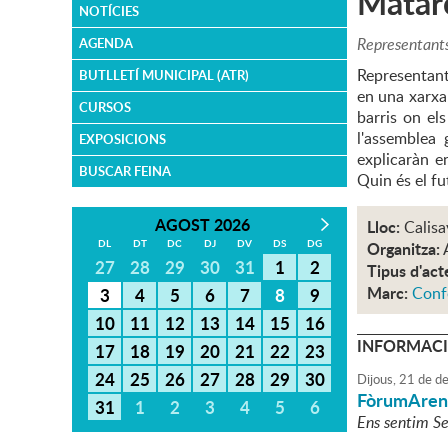
Mataró
NOTÍCIES
Representants
AGENDA
Representant
BUTLLETÍ MUNICIPAL (ATR)
en una xarxa 
CURSOS
barris on el
l'assemblea 
EXPOSICIONS
explicaràn e
BUSCAR FEINA
Quin és el fu
AGOST 2026
Lloc:
Calisa
DL
DT
DC
DJ
DV
DS
DG
Organitza:
27
28
29
30
31
1
2
Tipus d'act
Marc:
Conf
3
4
5
6
7
8
9
10
11
12
13
14
15
16
INFORMACI
17
18
19
20
21
22
23
24
25
26
27
28
29
30
Dijous,
21
de
de
FòrumAren
31
1
2
3
4
5
6
Ens sentim Se