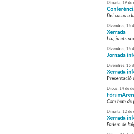
Dimarts,
19
de
Conferènci
Del cacau a l
Divendres,
15
d
Xerrada
I tu, ja ets p
Divendres,
15
d
Jornada inf
Divendres,
15
d
Xerrada inf
Presentació 
Dijous,
14
de
de
FòrumAren
Com hem de pr
Dimarts,
12
de
Xerrada in
Parlem de l'a