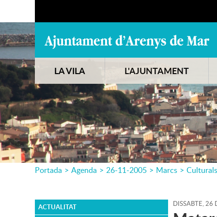
LA VILA
L'AJUNTAMENT
Portada
>
Agenda
>
26-11-2005
>
Marcs
>
Cultural
DISSABTE,
26
ACTUALITAT