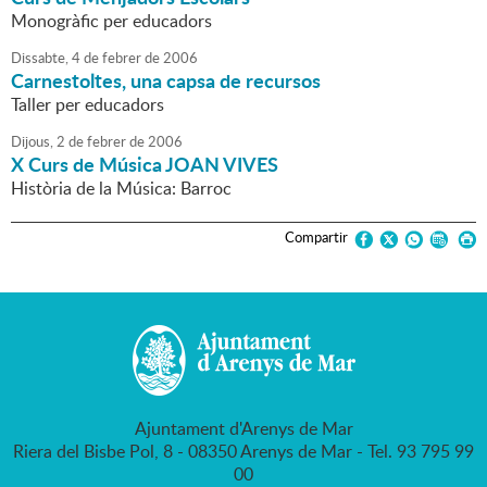
Monogràfic per educadors
Dissabte,
4
de
febrer
de
2006
Carnestoltes, una capsa de recursos
Taller per educadors
Dijous,
2
de
febrer
de
2006
X Curs de Música JOAN VIVES
Història de la Música: Barroc
Compartir
Ajuntament d'Arenys de Mar
Riera del Bisbe Pol, 8 - 08350 Arenys de Mar - Tel. 93 795 99
00