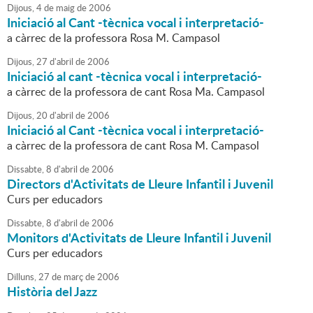
Dijous,
4
de
maig
de
2006
Iniciació al Cant -tècnica vocal i interpretació-
a càrrec de la professora Rosa M. Campasol
Dijous,
27
d'
abril
de
2006
Iniciació al cant -tècnica vocal i interpretació-
a càrrec de la professora de cant Rosa Ma. Campasol
Dijous,
20
d'
abril
de
2006
Iniciació al Cant -tècnica vocal i interpretació-
a càrrec de la professora de cant Rosa M. Campasol
Dissabte,
8
d'
abril
de
2006
Directors d'Activitats de Lleure Infantil i Juvenil
Curs per educadors
Dissabte,
8
d'
abril
de
2006
Monitors d'Activitats de Lleure Infantil i Juvenil
Curs per educadors
Dilluns,
27
de
març
de
2006
Història del Jazz