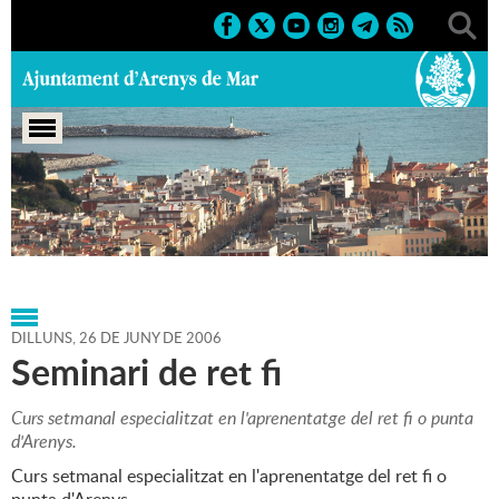
Portada
>
Agenda
>
26-06-
2006
>
Marcs
>
Culturals
>
2006
>
Cursos 2006
DILLUNS,
26
DE
JUNY
DE
2006
Seminari de ret fi
Curs setmanal especialitzat en l'aprenentatge del ret fi o punta
d'Arenys.
Curs setmanal especialitzat en l'aprenentatge del ret fi o