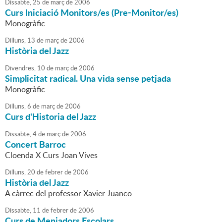
Dissabte,
25
de
març
de
2006
Curs Iniciació Monitors/es (Pre-Monitor/es)
Monogràfic
Dilluns,
13
de
març
de
2006
Història del Jazz
Divendres,
10
de
març
de
2006
Simplicitat radical. Una vida sense petjada
Monogràfic
Dilluns,
6
de
març
de
2006
Curs d'Historia del Jazz
Dissabte,
4
de
març
de
2006
Concert Barroc
Cloenda X Curs Joan Vives
Dilluns,
20
de
febrer
de
2006
Història del Jazz
A càrrec del professor Xavier Juanco
Dissabte,
11
de
febrer
de
2006
Curs de Menjadors Escolars