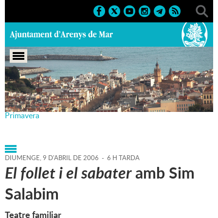
Portada
>
Agenda
>
09-04-
2006
>
Marcs
>
Culturals
>
2006
>
Teatre Principal 2006 -
Primavera
DIUMENGE,
9
D'
ABRIL
DE
2006
-
6 H TARDA
El follet i el sabater
amb Sim
Salabim
Teatre familiar