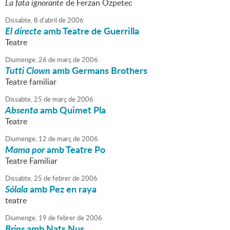
La fata ignorante
de Ferzan Ozpetec
Dissabte,
8
d'
abril
de
2006
El directe
amb Teatre de Guerrilla
Teatre
Diumenge,
26
de
març
de
2006
Tutti Clown
amb Germans Brothers
Teatre familiar
Dissabte,
25
de
març
de
2006
Absenta
amb Quimet Pla
Teatre
Diumenge,
12
de
març
de
2006
Mama por
amb Teatre Po
Teatre Familiar
Dissabte,
25
de
febrer
de
2006
Sólala
amb Pez en raya
teatre
Diumenge,
19
de
febrer
de
2006
Brins
amb Nats Nus