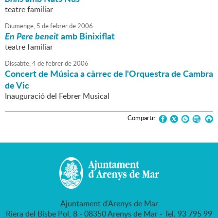
teatre familiar
Diumenge,
5
de
febrer
de
2006
En Pere beneit
amb Binixiflat
teatre familiar
Dissabte,
4
de
febrer
de
2006
Concert de Música a càrrec de l'Orquestra de Cambra
de Vic
Inauguració del Febrer Musical
Compartir
Ajuntament d'Arenys de Mar
Riera del Bisbe Pol, 8 - 08350 Arenys de Mar - Tel. 93 795 99