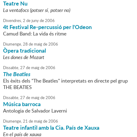
Teatre Nu
La ventafocs (potser sí, potser no)
Divendres,
2
de
juny
de
2006
4t Festival Re-percussió per l'Odeon
Camud Band: La vida és ritme
Diumenge,
28
de
maig
de
2006
Òpera tradicional
Les dones de Mozart
Dissabte,
27
de
maig
de
2006
The Beatles
Els èxits dels "The Beatles" interpretats en directe pel grup
THE BEATIES
Dissabte,
27
de
maig
de
2006
Música barroca
Antologia de Salvador Laverni
Diumenge,
21
de
maig
de
2006
Teatre infantil amb la Cia. País de Xauxa
En el país de xauxa