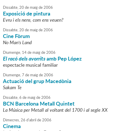
Dissabte,
20
de
maig
de
2006
Exposició de pintura
Evru i els nens, com ens veuen?
Dissabte,
20
de
maig
de
2006
Cine Fòrum
No Man's Land
Diumenge,
14
de
maig
de
2006
El racó dels avorrits
amb Pep López
espectacle musical familiar
Diumenge,
7
de
maig
de
2006
Actuació del grup Macedònia
Sakam Te
Dissabte,
6
de
maig
de
2006
BCN Barcelona Metall Quintet
La Música per Metall al voltant del 1700 i al segle XX
Dimecres,
26
d'
abril
de
2006
Cinema