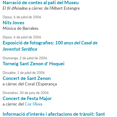
Narració de contes al pati del Museu
El fil d'Ariadna
a càrrec de l'Albert Estengre
Dijous,
6
de
juliol
de
2006
Nits Joves
Música de Barrakes
Dijous,
6
de
juliol
de
2006
Exposició de fotografies:
100 anys del Casal de
Joventut Seràfica
Diumenge,
2
de
juliol
de
2006
Torneig Sant Zenon d' Hoquei
Dissabte,
1
de
juliol
de
2006
Concert de Sant Zenon
a càrrec del Coral L'Esperança
Divendres,
30
de
juny
de
2006
Concert de Festa Major
a càrrec del
Cor l'Aixa
Informació d'interès i afectacions de trànsit: Sant