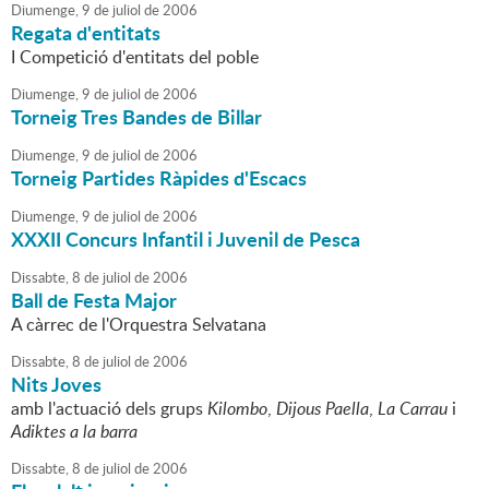
Diumenge,
9
de
juliol
de
2006
Regata d'entitats
I Competició d'entitats del poble
Diumenge,
9
de
juliol
de
2006
Torneig Tres Bandes de Billar
Diumenge,
9
de
juliol
de
2006
Torneig Partides Ràpides d'Escacs
Diumenge,
9
de
juliol
de
2006
XXXII Concurs Infantil i Juvenil de Pesca
Dissabte,
8
de
juliol
de
2006
Ball de Festa Major
A càrrec de l'Orquestra Selvatana
Dissabte,
8
de
juliol
de
2006
Nits Joves
amb l'actuació dels grups
Kilombo
,
Dijous Paella
,
La Carrau
i
Adiktes a la barra
Dissabte,
8
de
juliol
de
2006