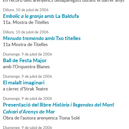
En record dels arenyencs desapareguts durant el darrer anys
Dilluns,
10
de
juliol
de
2006
Embolic a la granja
amb La Baldufa
11a. Mostra de Titelles
Dilluns,
10
de
juliol
de
2006
Menudo tremendo
amb Txo titelles
11a Mostra de Titelles
Diumenge,
9
de
juliol
de
2006
Ball de Festa Major
amb l'Orquestra Blanes
Diumenge,
9
de
juliol
de
2006
El malalt imaginari
a càrrec d'Strak Teatre
Diumenge,
9
de
juliol
de
2006
Presentació del llibre
Història i llegendes del Mont
Calvari d'Arenys de Mar
Obra de l'autora arenyenca Tiona Solé
Diumenge,
9
de
juliol
de
2006