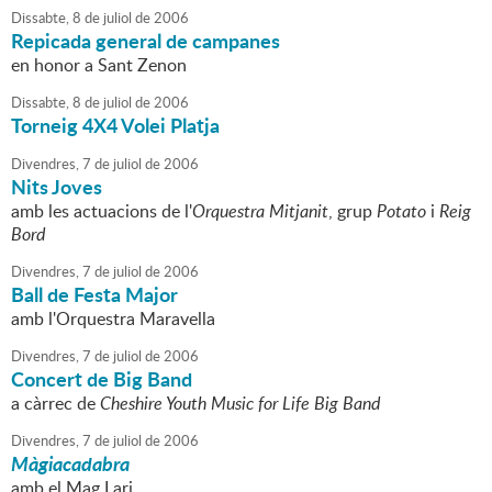
Dissabte,
8
de
juliol
de
2006
Repicada general de campanes
en honor a Sant Zenon
Dissabte,
8
de
juliol
de
2006
Torneig 4X4 Volei Platja
Divendres,
7
de
juliol
de
2006
Nits Joves
amb les actuacions de l'
Orquestra Mitjanit
, grup
Potato
i
Reig
Bord
Divendres,
7
de
juliol
de
2006
Ball de Festa Major
amb l'Orquestra Maravella
Divendres,
7
de
juliol
de
2006
Concert de Big Band
a càrrec de
Cheshire Youth Music for Life Big Band
Divendres,
7
de
juliol
de
2006
Màgiacadabra
amb el Mag Lari