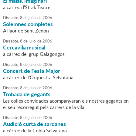
El malalt imaginari
a càrrec d'Strak Teatre
Dissabte,
8
de
juliol
de
2006
Solemnes completes
A llaor de Sant Zenon
Dissabte,
8
de
juliol
de
2006
Cercavila musical
a càrrec del grup Galagongos
Dissabte,
8
de
juliol
de
2006
Concert de Festa Major
a càrrec de l'Orquestra Selvatana
Dissabte,
8
de
juliol
de
2006
Trobada de gegants
Les colles convidades acompanyaran els nostres gegants en
el seu recorregut pels carrers de la vila
Dissabte,
8
de
juliol
de
2006
Audició curta de sardanes
a càrrec de la Cobla Selvatana