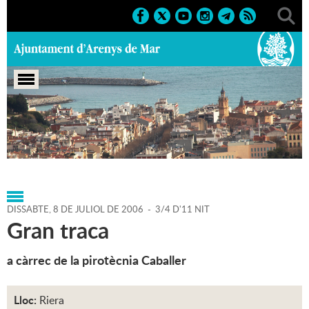
Portada
>
Agenda
>
08-07-
2006
>
Marcs
>
Culturals
>
2006
>
Sant Zenon 2006
DISSABTE,
8
DE
JULIOL
DE
2006
-
3/4 D'11 NIT
Gran traca
a càrrec de la pirotècnia Caballer
Lloc:
Riera