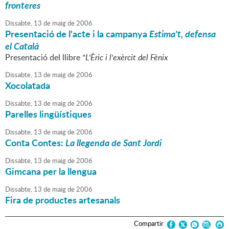
fronteres
Dissabte,
13
de
maig
de
2006
Presentació de l'acte i la campanya
Estima't, defensa
el Català
Presentació del llibre
"L'Èric i l'exèrcit del Fènix
Dissabte,
13
de
maig
de
2006
Xocolatada
Dissabte,
13
de
maig
de
2006
Parelles lingüístiques
Dissabte,
13
de
maig
de
2006
Conta Contes:
La llegenda de Sant Jordi
Dissabte,
13
de
maig
de
2006
Gimcana per la llengua
Dissabte,
13
de
maig
de
2006
Fira de productes artesanals
Compartir