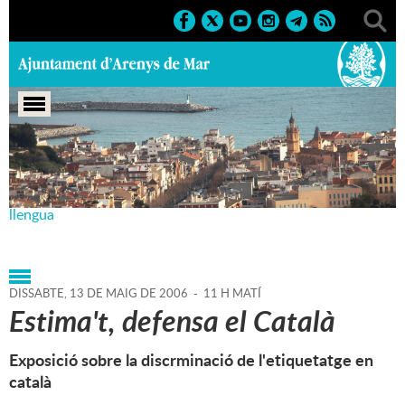
Portada
>
Agenda
>
13-05-
2006
>
Marcs
>
Culturals
>
2006
>
Plataforma per la
llengua
DISSABTE,
13
DE
MAIG
DE
2006
-
11 H MATÍ
Estima't, defensa el Català
Exposició sobre la discrminació de l'etiquetatge en
català