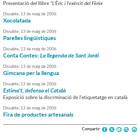
Presentació del llibre
"L'Èric i l'exèrcit del Fènix
Dissabte,
13
de
maig
de
2006
Xocolatada
Dissabte,
13
de
maig
de
2006
Parelles lingüístiques
Dissabte,
13
de
maig
de
2006
Conta Contes:
La llegenda de Sant Jordi
Dissabte,
13
de
maig
de
2006
Gimcana per la llengua
Dissabte,
13
de
maig
de
2006
Estima't, defensa el Català
Exposició sobre la discrminació de l'etiquetatge en català
Dissabte,
13
de
maig
de
2006
Fira de productes artesanals
Compartir