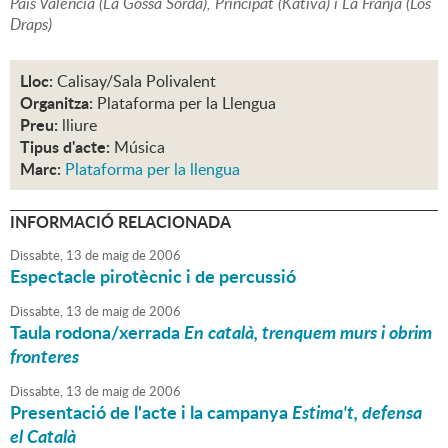
País Valencià (La Gossa Sorda), Principat (Kàtiva) i La Franja (Los
Draps)
Lloc:
Calisay/Sala Polivalent
Organitza:
Plataforma per la Llengua
Preu:
lliure
Tipus d'acte:
Música
Marc:
Plataforma per la llengua
INFORMACIÓ RELACIONADA
Dissabte,
13
de
maig
de
2006
Espectacle pirotècnic i de percussió
Dissabte,
13
de
maig
de
2006
Taula rodona/xerrada
En català, trenquem murs i obrim
fronteres
Dissabte,
13
de
maig
de
2006
Presentació de l'acte i la campanya
Estima't, defensa
el Català