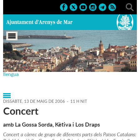
Portada
>
Agenda
>
13-05-
2006
>
Marcs
>
Culturals
>
2006
>
Plataforma per la
llengua
DISSABTE,
13
DE
MAIG
DE
2006
-
11 H NIT
Concert
amb La Gossa Sorda, Kètiva i Los Draps
Concert a càrrec de grups de diferents parts dels Països Catalans: