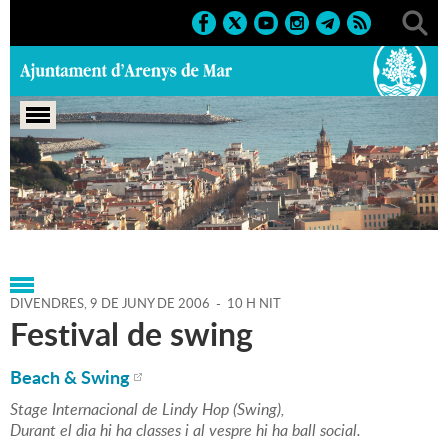
Portada
>
Agenda
>
09-06-
2006
>
Marcs
>
Culturals
>
2006
>
Activitats musicals
DIVENDRES,
9
DE
JUNY
DE
2006
-
10 H NIT
Festival de swing
Beach & Swing
Stage Internacional de Lindy Hop (Swing),
Durant el dia hi ha classes i al vespre hi ha ball social.