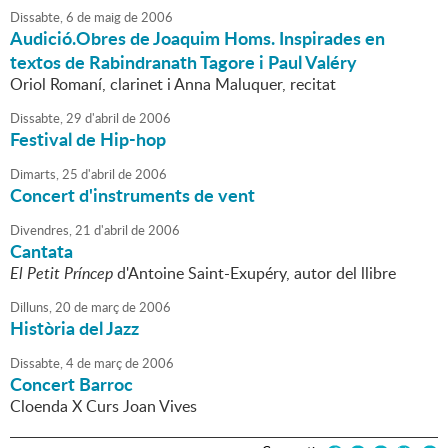
Dissabte,
6
de
maig
de
2006
Audició.Obres de Joaquim Homs. Inspirades en
textos de Rabindranath Tagore i Paul Valéry
Oriol Romaní, clarinet i Anna Maluquer, recitat
Dissabte,
29
d'
abril
de
2006
Festival de Hip-hop
Dimarts,
25
d'
abril
de
2006
Concert d'instruments de vent
Divendres,
21
d'
abril
de
2006
Cantata
El Petit Príncep
d'Antoine Saint-Exupéry, autor del llibre
Dilluns,
20
de
març
de
2006
Història del Jazz
Dissabte,
4
de
març
de
2006
Concert Barroc
Cloenda X Curs Joan Vives