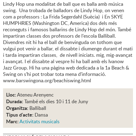
Lindy Hop una modalitat de ball que es balla amb música
swing. Una trobada de balladors de Lindy Hop, on venen
com a professors : La Frida Segerdahl (Suècia) i En SKYE
HUMPHRIES (Washington DC, America) dos dels més
reconeguts i famosos ballarins de Lindy Hop del món. També
impartiran classes dos professors de l'escola Balliball.
Divendres nit hi ha el ball de benvinguda on tothom que
vulgui pot venir a ballar, el dissabte i diumenge durant el mati
i tarda impartiran classes, de nivell iniciats. mig, mig-avançat
i avançat. I el dissabte al vespre hi ha ball amb els Ivanow
Jazz Group. Hi ha una pàgina web dedicada a la 1a Beach &
Swing on s'hi pot trobar tota mena d'informació.
www.barswingona.org/beachiswing.html
Lloc:
Ateneu Arenyenc
Durada:
També els dies 10 i 11 de Juny
Organitza:
Balliball
Tipus d'acte:
Dansa
Marc:
Activitats musicals