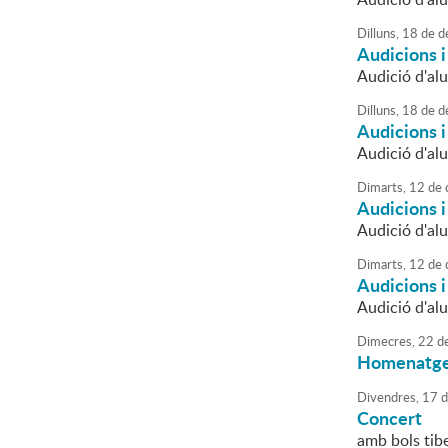
Dilluns,
18
de
d
Audicions 
Audició d'al
Dilluns,
18
de
d
Audicions 
Audició d'alu
Dimarts,
12
de
Audicions 
Audició d'alu
Dimarts,
12
de
Audicions 
Audició d'alu
Dimecres,
22
d
Homenatge 
Divendres,
17
d
Concert
amb bols tib