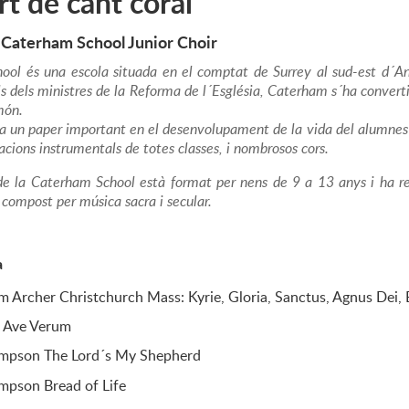
t de cant coral
 Caterham School Junior Choir
ool és una escola situada en el comptat de Surrey al sud-est d´A
ills dels ministres de la Reforma de l´Església, Caterham s´ha conve
món.
a un paper important en el desenvolupament de la vida del alumnes 
acions instrumentals de totes classes, i nombrosos cors.
 de la Caterham School està format per nens de 9 a 13 anys i ha re
 compost per música sacra i secular.
a
 Archer Christchurch Mass: Kyrie, Gloria, Sanctus, Agnus Dei,
 Ave Verum
impson The Lord´s My Shepherd
mpson Bread of Life