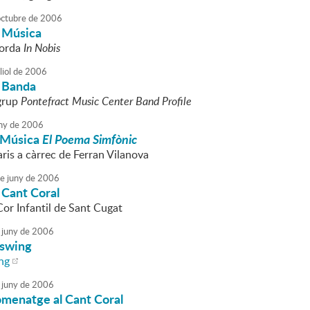
octubre
de
2006
 Música
corda
In Nobis
liol
de
2006
 Banda
 grup
Pontefract Music Center Band Profile
ny
de
2006
 Música
El Poema Simfònic
is a càrrec de Ferran Vilanova
e
juny
de
2006
 Cant Coral
Cor Infantil de Sant Cugat
juny
de
2006
 swing
ng
juny
de
2006
menatge al Cant Coral