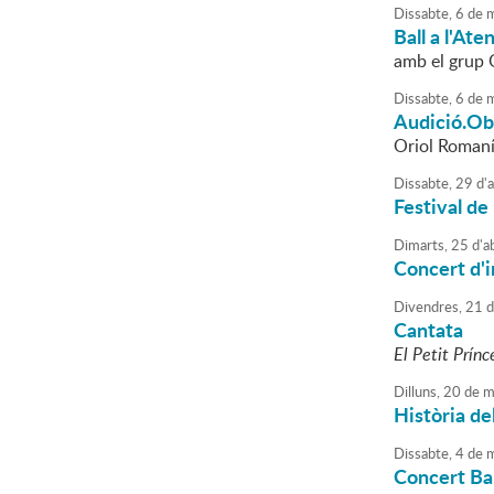
Dissabte,
6
de
m
Ball a l'Ate
amb el grup 
Dissabte,
6
de
m
Audició.Obr
Oriol Romaní,
Dissabte,
29
d'
a
Festival de
Dimarts,
25
d'
ab
Concert d'
Divendres,
21
d
Cantata
El Petit Prínc
Dilluns,
20
de
m
Història de
Dissabte,
4
de
m
Concert Ba