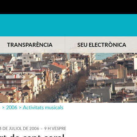
TRANSPARÈNCIA
SEU ELECTRÒNICA
s
>
2006
>
Activitats musicals
4
DE
JULIOL
DE
2006
-
9 H VESPRE