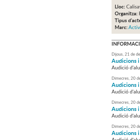
Lloc:
Calisa
Organitza:
Tipus d'act
Marc:
Activ
INFORMACI
Dijous,
21
de
de
Audicions 
Audició d'alu
Dimecres,
20
d
Audicions 
Audició d'al
Dimecres,
20
d
Audicions 
Audició d'alu
Dimecres,
20
d
Audicions 
Audició d'alu