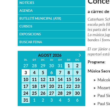
Concer
NOTÍCIES
a càrrec de
AGENDA
BUTLLETÍ MUNICIPAL (ATR)
Caterham Sch
escola pels f
CURSOS
les parts del 
EXPOSICIONS
La música jug
bandes i form
BUSCAR FEINA
El cor júnior
repertori està
AGOST 2026
DL
DT
DC
DJ
DV
DS
DG
Programa:
27
28
29
30
31
1
2
Música Sacr
3
4
5
6
7
8
9
10
11
12
13
14
15
16
Malcolm
17
18
19
20
21
22
23
Mozart
24
25
26
27
28
29
30
Paul S
31
1
2
3
4
5
6
Paul Si