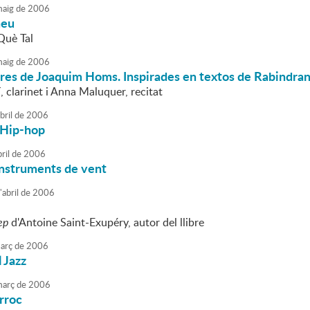
aig
de
2006
neu
Què Tal
aig
de
2006
es de Joaquim Homs. Inspirades en textos de Rabindrana
 clarinet i Anna Maluquer, recitat
bril
de
2006
 Hip-hop
ril
de
2006
instruments de vent
'
abril
de
2006
ep
d'Antoine Saint-Exupéry, autor del llibre
arç
de
2006
l Jazz
arç
de
2006
rroc