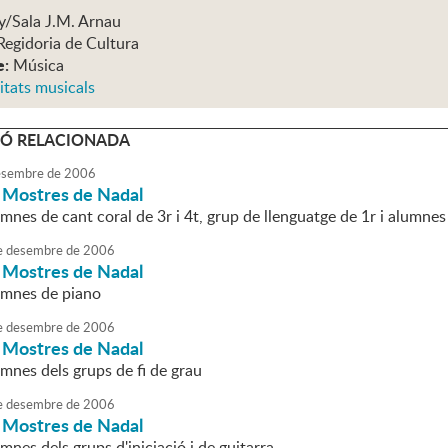
y/Sala J.M. Arnau
Regidoria de Cultura
e:
Música
itats musicals
Ó RELACIONADA
sembre
de
2006
i Mostres de Nadal
mnes de cant coral de 3r i 4t, grup de llenguatge de 1r i alumnes
e
desembre
de
2006
i Mostres de Nadal
umnes de piano
e
desembre
de
2006
i Mostres de Nadal
mnes dels grups de fi de grau
e
desembre
de
2006
i Mostres de Nadal
mnes dels grups d'iniciació i de guitarra