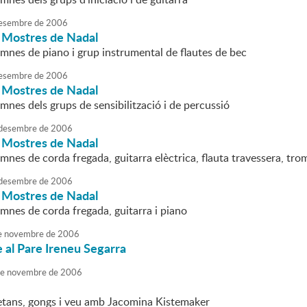
esembre
de
2006
i Mostres de Nadal
umnes de piano i grup instrumental de flautes de bec
esembre
de
2006
i Mostres de Nadal
mnes dels grups de sensibilització i de percussió
desembre
de
2006
i Mostres de Nadal
mnes de corda fregada, guitarra elèctrica, flauta travessera, tro
desembre
de
2006
i Mostres de Nadal
mnes de corda fregada, guitarra i piano
e
novembre
de
2006
al Pare Ireneu Segarra
e
novembre
de
2006
etans, gongs i veu amb Jacomina Kistemaker