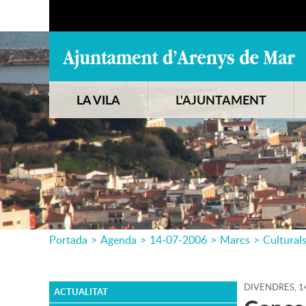
LA VILA
L'AJUNTAMENT
Portada
>
Agenda
>
14-07-2006
>
Marcs
>
Cultural
DIVENDRES,
1
ACTUALITAT