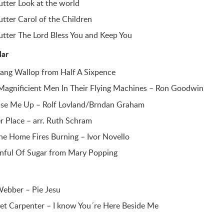
tter Look at the world
tter Carol of the Children
utter The Lord Bless You and Keep You
lar
Bang Wallop from Half A Sixpence
Magnificient Men In Their Flying Machines – Ron Goodwin
ise Me Up – Rolf Lovland/Brndan Graham
r Place – arr. Ruth Schram
he Home Fires Burning – Ivor Novello
nful Of Sugar from Mary Popping
Webber – Pie Jesu
et Carpenter – I know You´re Here Beside Me