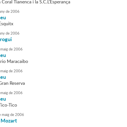
a Coral Tianenca i la S.C.L'Esperança
uny
de
2006
neu
Esquitx
uny
de
2006
Grogui
maig
de
2006
neu
trio Maracaibo
maig
de
2006
neu
Gran Reserva
maig
de
2006
neu
Tico-Tico
e
maig
de
2006
 Mozart