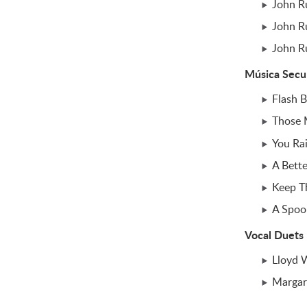
John Ru
John Ru
John R
Música Secu
Flash 
Those 
You Ra
A Bette
Keep T
A Spoo
Vocal Duets
Lloyd 
Margar