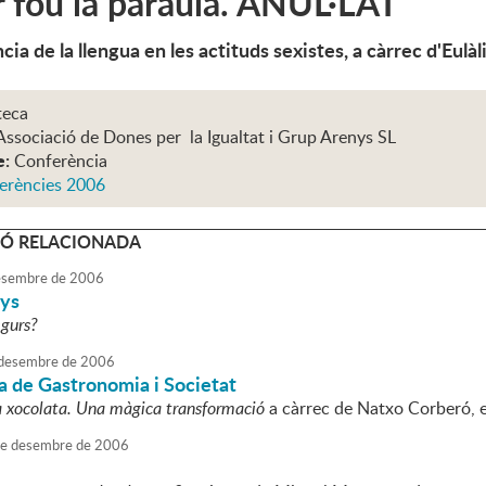
 fou la paraula. ANUL·LAT
ia de la llengua en les actituds sexistes, a càrrec d'Eulàl
teca
Associació de Dones per la Igualtat i Grup Arenys SL
e:
Conferència
erències 2006
Ó RELACIONADA
sembre
de
2006
ys
gurs?
desembre
de
2006
a de Gastronomia i Societat
a xocolata. Una màgica transformació
a càrrec de Natxo Corberó, 
e
desembre
de
2006