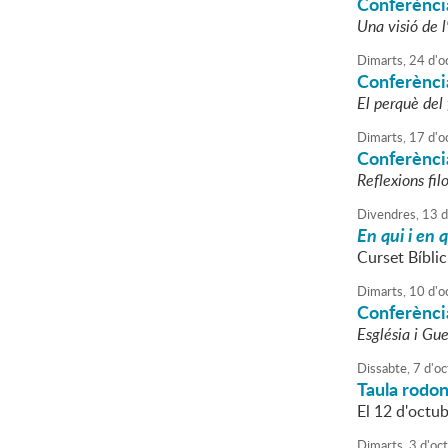
Conferènci
Una visió de l
Dimarts,
24
d'
o
Conferènci
El perquè de
Dimarts,
17
d'
o
Conferència
Reflexions fi
Divendres,
13
d
En qui i en 
Curset Bíblic
Dimarts,
10
d'
o
Conferènci
Església i Gue
Dissabte,
7
d'
oc
Taula rodon
El 12 d'octub
Dimarts,
3
d'
oc