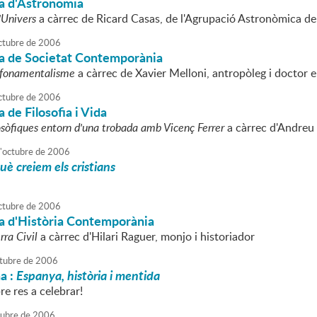
a d'Astronomia
'Univers
a càrrec de Ricard Casas, de l'Agrupació Astronòmica de
ctubre
de
2006
a de Societat Contemporània
l fonamentalisme
a càrrec de Xavier Melloni, antropòleg i doctor e
ctubre
de
2006
 de Filosofia i Vida
losòfiques entorn d'una trobada amb Vicenç Ferrer
a càrrec d'Andreu 
'
octubre
de
2006
què creiem els cristians
ctubre
de
2006
a d'Història Contemporània
rra Civil
a càrrec d'Hilari Raguer, monjo i historiador
tubre
de
2006
a :
Espanya, història i mentida
re res a celebrar!
tubre
de
2006