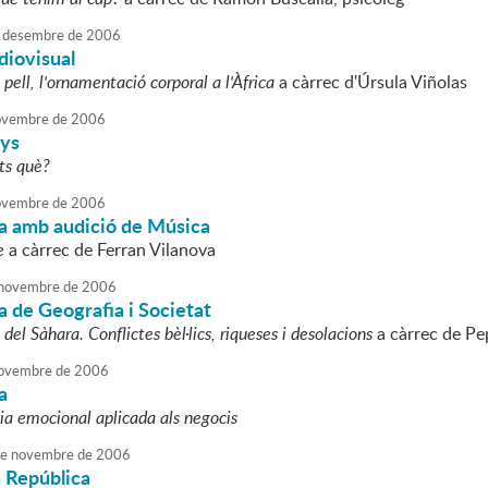
desembre
de
2006
diovisual
pell, l'ornamentació corporal a l'Àfrica
a càrrec d'Úrsula Viñolas
vembre
de
2006
ys
uts què?
vembre
de
2006
a amb audició de Música
e
a càrrec de Ferran Vilanova
novembre
de
2006
 de Geografia i Societat
 del Sàhara. Conflictes bèl·lics, riqueses i desolacions
a càrrec de Pe
ovembre
de
2006
a
cia emocional aplicada als negocis
e
novembre
de
2006
a República