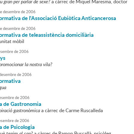
rou gran per parlar de sexe?
a càrrec de Miquel Maresma, doctor
e
desembre
de
2006
ormativa de l'Associació Eubiòtica Anticancerosa
e
desembre
de
2006
ormativa de teleassistència domiciliària
unitat mòbil
sembre
de
2006
ys
omocionar la nostra vila?
desembre
de
2006
formativa
igua
esembre
de
2006
a de Gastronomia
piració gastronòmica
a càrrec de Carme Ruscalleda
esembre
de
2006
a de Psicologia
uè tenim al cap?
a càrrec de Ramon Buscallà, psicòleg