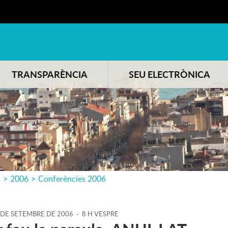
TRANSPARÈNCIA
SEU ELECTRÒNICA
s
>
2006
>
Conferències 2006
DE
SETEMBRE
DE
2006
-
8 H VESPRE