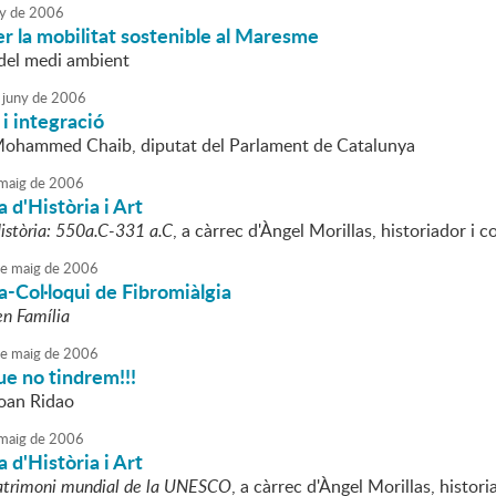
y
de
2006
r la mobilitat sostenible al Maresme
del medi ambient
juny
de
2006
i integració
Mohammed Chaib, diputat del Parlament de Catalunya
maig
de
2006
 d'Història i Art
Història: 550a.C-331 a.C
, a càrrec d'Àngel Morillas, historiador 
e
maig
de
2006
-Col·loqui de Fibromiàlgia
en Família
e
maig
de
2006
que no tindrem!!!
Joan Ridao
maig
de
2006
 d'Història i Art
patrimoni mundial de la UNESCO
, a càrrec d'Àngel Morillas, hist