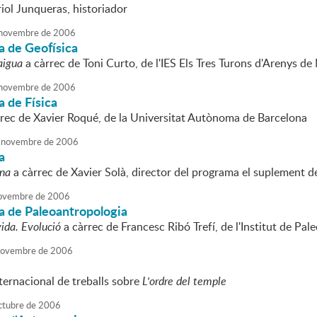
iol Junqueras, historiador
novembre
de
2006
a de Geofísica
aigua
a càrrec de Toni Curto, de l'IES Els Tres Turons d'Arenys de
novembre
de
2006
 de Física
rec de Xavier Roqué, de la Universitat Autònoma de Barcelona
novembre
de
2006
a
ina
a càrrec de Xavier Solà, director del programa el suplement 
ovembre
de
2006
a de Paleoantropologia
vida. Evolució
a càrrec de Francesc Ribó Trefí, de l'Institut de Pa
ovembre
de
2006
ternacional de treballs sobre
L'ordre del temple
ctubre
de
2006