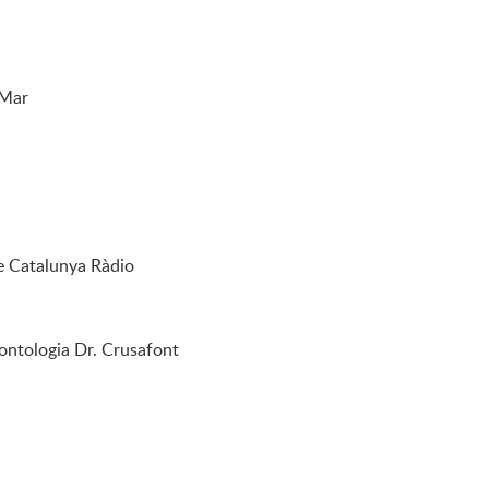
 Mar
de Catalunya Ràdio
leontologia Dr. Crusafont