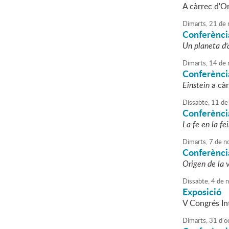
A càrrec d'Or
Dimarts,
21
de
Conferènci
Un planeta d'
Dimarts,
14
de
Conferència
Einstein
a càr
Dissabte,
11
de
Conferènci
La fe en la fe
Dimarts,
7
de
n
Conferènci
Origen de la 
Dissabte,
4
de
n
Exposició
V Congrés In
Dimarts,
31
d'
o