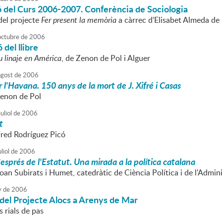
 del Curs 2006-2007. Conferència de Sociologia
del projecte
Fer present la memòria
a càrrec d'Elisabet Almeda de 
octubre
de
2006
 del llibre
su linaje en América
, de Zenon de Pol i Alguer
agost
de
2006
l'Havana. 150 anys de la mort de J. Xifré i Casas
Zenon de Pol
uliol
de
2006
t
fred Rodríguez Picó
liol
de
2006
sprés de l'Estatut. Una mirada a la política catalana
oan Subirats i Humet, catedràtic de Ciència Política i de l'Admi
y
de
2006
del Projecte Alocs a Arenys de Mar
 rials de pas