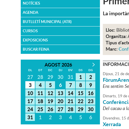
Primer
NOTÍCIES
La importànc
AGENDA
BUTLLETÍ MUNICIPAL (ATR)
Lloc:
Biblio
CURSOS
Organitza:
EXPOSICIONS
Tipus d'act
Marc:
Conf
BUSCAR FEINA
INFORMACI
AGOST 2026
DL
DT
DC
DJ
DV
DS
DG
Dijous,
21
de
de
27
28
29
30
31
1
2
FòrumAren
3
4
5
6
7
8
9
Ens sentim Se
10
11
12
13
14
15
16
Dimarts,
19
de
17
18
19
20
21
22
23
Conferènci
Del cacau a l
24
25
26
27
28
29
30
31
1
2
3
4
5
6
Divendres,
15
d
Xerrada