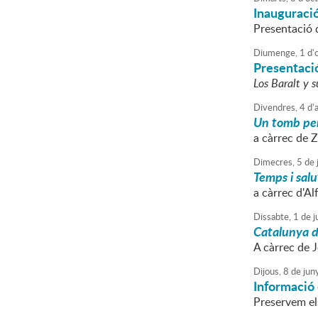
Inauguració
Presentació 
Diumenge,
1
d'
Presentació
Los Baralt y 
Divendres,
4
d'
Un tomb per 
a càrrec de 
Dimecres,
5
de
j
Temps i salu
a càrrec d'Al
Dissabte,
1
de
ju
Catalunya de
A càrrec de J
Dijous,
8
de
jun
Informació 
Preservem els