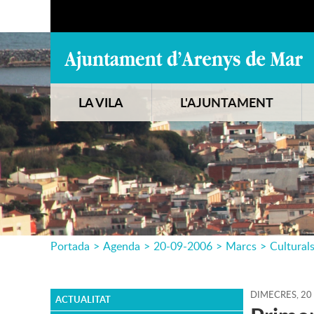
LA VILA
L'AJUNTAMENT
Portada
>
Agenda
>
20-09-2006
>
Marcs
>
Cultural
DIMECRES,
20
ACTUALITAT