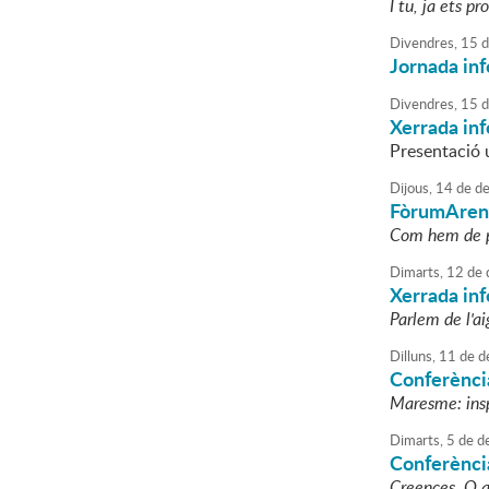
I tu, ja ets p
Divendres,
15
d
Jornada inf
Divendres,
15
d
Xerrada inf
Presentació 
Dijous,
14
de
de
FòrumAren
Com hem de pr
Dimarts,
12
de
Xerrada in
Parlem de l'a
Dilluns,
11
de
d
Conferènci
Maresme: ins
Dimarts,
5
de
d
Conferènci
Creences. O q