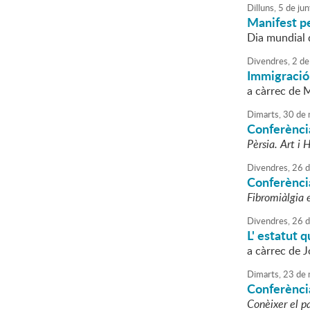
Dilluns,
5
de
jun
Manifest pe
Dia mundial 
Divendres,
2
de
Immigració 
a càrrec de 
Dimarts,
30
de
Conferència
Pèrsia. Art i 
Divendres,
26
d
Conferència
Fibromiàlgia 
Divendres,
26
d
L' estatut 
a càrrec de 
Dimarts,
23
de
Conferència
Conèixer el 