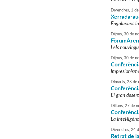
Divendres,
1
de
Xerrada-au
Engalanant la 
Dijous,
30
de
no
FòrumAren
I els nouving
Dijous,
30
de
no
Conferènci
Impresionism
Dimarts,
28
de
Conferència
El gran desert
Dilluns,
27
de
n
Conferènci
La intel·ligèn
Divendres,
24
d
Retrat de l