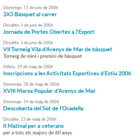
Diumenge,
11
de
juny
de
2006
3X3 Bàsquet al carrer
Dissabte,
3
de
juny
de
2006
Jornada de Portes Obertes a l'Esport
Dissabte,
3
de
juny
de
2006
VII Torneig Vila d'Arenys de Mar de bàsquet
Torneig de mini i premini de bàsquet
Dilluns,
29
de
maig
de
2006
Inscripcions a les Activitats Esportives d'Estiu 2006
Diumenge,
28
de
maig
de
2006
XVIII Marxa Popular d'Arenys de Mar
Diumenge,
14
de
maig
de
2006
Descoberta del Sot de l'Oradella
Dissabte,
13
de
maig
de
2006
II Matinal per a veterans
per a tots els majors de 60 anys