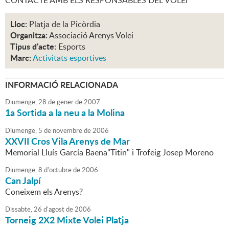
CONTACTE AMB ELS RESPONSABLES DEL VOLEI
Lloc:
Platja de la Picòrdia
Organitza:
Associació Arenys Volei
Tipus d'acte:
Esports
Marc:
Activitats esportives
INFORMACIÓ RELACIONADA
Diumenge,
28
de
gener
de
2007
1a Sortida a la neu a la Molina
Diumenge,
5
de
novembre
de
2006
XXVII Cros Vila Arenys de Mar
Memorial Lluís García Baena"Titin" i Trofeig Josep Moreno
Diumenge,
8
d'
octubre
de
2006
Can Jalpí
Coneixem els Arenys?
Dissabte,
26
d'
agost
de
2006
Torneig 2X2 Mixte Volei Platja