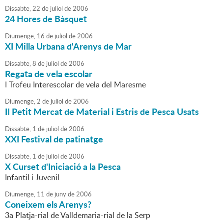
Dissabte,
22
de
juliol
de
2006
24 Hores de Bàsquet
Diumenge,
16
de
juliol
de
2006
XI Milla Urbana d'Arenys de Mar
Dissabte,
8
de
juliol
de
2006
Regata de vela escolar
I Trofeu Interescolar de vela del Maresme
Diumenge,
2
de
juliol
de
2006
II Petit Mercat de Material i Estris de Pesca Usats
Dissabte,
1
de
juliol
de
2006
XXI Festival de patinatge
Dissabte,
1
de
juliol
de
2006
X Curset d'Iniciació a la Pesca
Infantil i Juvenil
Diumenge,
11
de
juny
de
2006
Coneixem els Arenys?
3a Platja-rial de Valldemaria-rial de la Serp