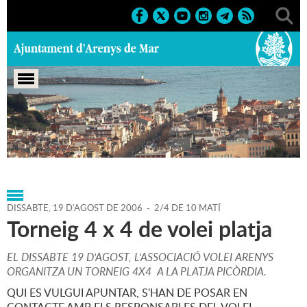
Portada
>
Agenda
>
19-08-
2006
>
Marcs
>
Esportius
>
2006
>
Activitats esportives
DISSABTE,
19
D'
AGOST
DE
2006
-
2/4 DE 10 MATÍ
Torneig 4 x 4 de volei platja
EL DISSABTE 19 D'AGOST, L'ASSOCIACIÓ VOLEI ARENYS
ORGANITZA UN TORNEIG 4X4 A LA PLATJA PICÒRDIA.
QUI ES VULGUI APUNTAR, S'HAN DE POSAR EN