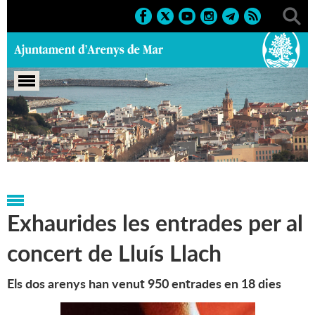
Portada
>
Notícies
>
Marcs
>
Culturals
>
2006
>
Cicle de
Música Mediterrània
Exhaurides les entrades per al
concert de Lluís Llach
Els dos arenys han venut 950 entrades en 18 dies