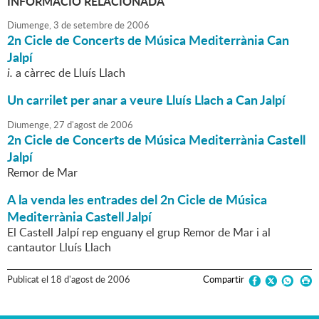
INFORMACIÓ RELACIONADA
Diumenge,
3
de
setembre
de
2006
2n Cicle de Concerts de Música Mediterrània Can
Jalpí
i.
a càrrec de Lluís Llach
Un carrilet per anar a veure Lluís Llach a Can Jalpí
Diumenge,
27
d'
agost
de
2006
2n Cicle de Concerts de Música Mediterrània Castell
Jalpí
Remor de Mar
A la venda les entrades del 2n Cicle de Música
Mediterrània Castell Jalpí
El Castell Jalpí rep enguany el grup Remor de Mar i al
cantautor Lluís Llach
Publicat
el
18
d'
agost
de
2006
Compartir