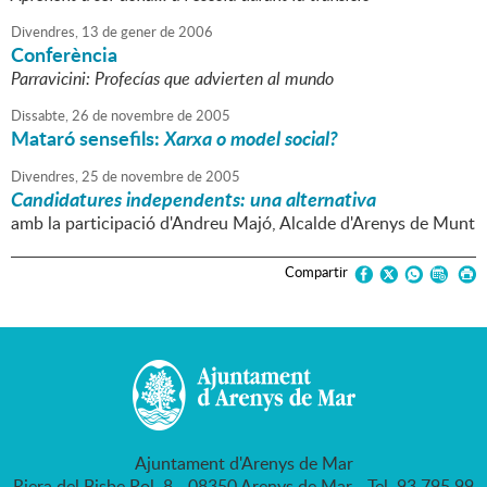
Divendres,
13
de
gener
de
2006
Conferència
Parravicini: Profecías que advierten al mundo
Dissabte,
26
de
novembre
de
2005
Mataró sensefils:
Xarxa o model social?
Divendres,
25
de
novembre
de
2005
Candidatures independents: una alternativa
amb la participació d'Andreu Majó, Alcalde d'Arenys de Munt
Compartir
Ajuntament d'Arenys de Mar
Riera del Bisbe Pol, 8 - 08350 Arenys de Mar - Tel. 93 795 99