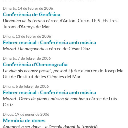
Dimarts,
14
de
febrer
de
2006
Conferència de Geofísica
Dinàmica de la terra
a càrrec d'Antoni Curto, I.E.S. Els Tres
Turons d'Arenys de Mar
Dilluns,
13
de
febrer
de
2006
Febrer musical : Conferència amb música
Mozart i la maçoneria
a càrrec de César Díaz
Dimarts,
7
de
febrer
de
2006
Conferència d'Oceonografia
La vida als oceans: passat, present i futur
a càrrec de Josep Ma
Gili de l'Institut de les Ciències del Mar
Dilluns,
6
de
febrer
de
2006
Febrer musical : Conferència amb música
Mozart. Obres de piano i música de cambra
a càrrec de Luis
Ortiz
Dijous,
19
de
gener
de
2006
Memòria de dones
Aprenent a ser dona... a l'escola durant la transició