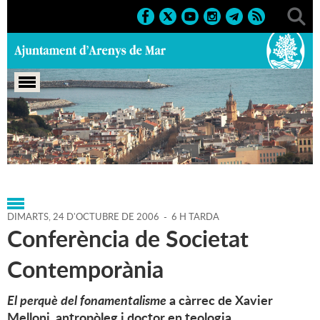
Portada
>
Agenda
>
24-10-
2006
>
Marcs
>
Culturals
>
2006
>
Conferències 2006
DIMARTS,
24
D'
OCTUBRE
DE
2006
-
6 H TARDA
Conferència de Societat
Contemporània
El perquè del fonamentalisme
a càrrec de Xavier
Melloni, antropòleg i doctor en teologia