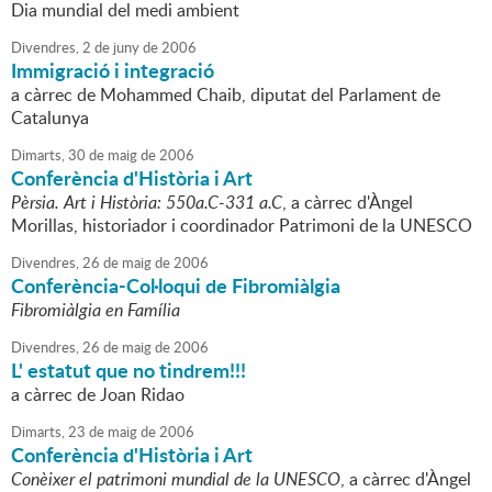
Dia mundial del medi ambient
Divendres,
2
de
juny
de
2006
Immigració i integració
a càrrec de Mohammed Chaib, diputat del Parlament de
Catalunya
Dimarts,
30
de
maig
de
2006
Conferència d'Història i Art
Pèrsia. Art i Història: 550a.C-331 a.C
, a càrrec d'Àngel
Morillas, historiador i coordinador Patrimoni de la UNESCO
Divendres,
26
de
maig
de
2006
Conferència-Col·loqui de Fibromiàlgia
Fibromiàlgia en Família
Divendres,
26
de
maig
de
2006
L' estatut que no tindrem!!!
a càrrec de Joan Ridao
Dimarts,
23
de
maig
de
2006
Conferència d'Història i Art
Conèixer el patrimoni mundial de la UNESCO
, a càrrec d'Àngel