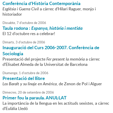
Conferència d'Història Contemporània
Església i Guerra Civil
a càrrec d'Hilari Raguer, monjo i
historiador
Dissabte,
7
d'
octubre
de
2006
Taula rodona :
Espanya, història i mentida
El 12 d'octubre res a celebrar!
Dimarts,
3
d'
octubre
de
2006
Inauguració del Curs 2006-2007. Conferència de
Sociologia
Presentació del projecte
Fer present la memòria
a càrrec
d'Elisabet Almeda de la Universitat de Barcelona
Diumenge,
1
d'
octubre
de
2006
Presentació del llibre
Los Baralt y su linaje en América
, de Zenon de Pol i Alguer
Dimecres,
20
de
setembre
de
2006
Primer fou la paraula. ANUL·LAT
La importància de la llengua en les actituds sexistes, a càrrec
d'Eulàlia Lledó