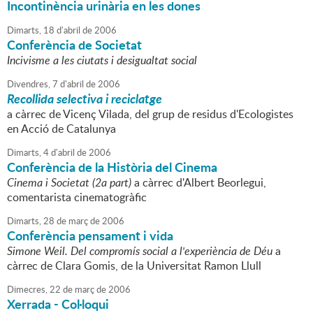
Incontinència urinària en les dones
Dimarts,
18
d'
abril
de
2006
Conferència de Societat
Incivisme a les ciutats i desigualtat social
Divendres,
7
d'
abril
de
2006
Recollida selectiva i reciclatge
a càrrec de Vicenç Vilada, del grup de residus d'Ecologistes
en Acció de Catalunya
Dimarts,
4
d'
abril
de
2006
Conferència de la Història del Cinema
Cinema i Societat (2a part)
a càrrec d'Albert Beorlegui,
comentarista cinematogràfic
Dimarts,
28
de
març
de
2006
Conferència pensament i vida
Simone Weil. Del compromís social a l'experiència de Déu
a
càrrec de Clara Gomis, de la Universitat Ramon Llull
Dimecres,
22
de
març
de
2006
Xerrada - Col·loqui