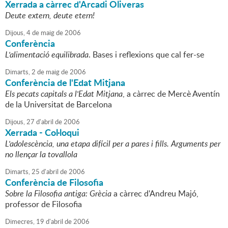
Xerrada a càrrec d'Arcadi Oliveras
Deute extern, deute etern!
Dijous,
4
de
maig
de
2006
Conferència
L'alimentació equilibrada
. Bases i reflexions que cal fer-se
Dimarts,
2
de
maig
de
2006
Conferència de l'Edat Mitjana
Els pecats capitals a l'Edat Mitjana
, a càrrec de Mercè Aventín
de la Universitat de Barcelona
Dijous,
27
d'
abril
de
2006
Xerrada - Col·loqui
L'adolescència, una etapa difícil per a pares i fills. Arguments per
no llençar la tovallola
Dimarts,
25
d'
abril
de
2006
Conferència de Filosofia
Sobre la Filosofia antiga: Grècia
a càrrec d'Andreu Majó,
professor de Filosofia
Dimecres,
19
d'
abril
de
2006