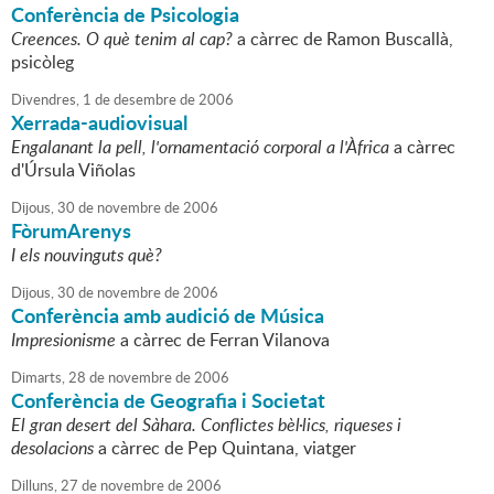
Conferència de Psicologia
Creences. O què tenim al cap?
a càrrec de Ramon Buscallà,
psicòleg
Divendres,
1
de
desembre
de
2006
Xerrada-audiovisual
Engalanant la pell, l'ornamentació corporal a l'Àfrica
a càrrec
d'Úrsula Viñolas
Dijous,
30
de
novembre
de
2006
FòrumArenys
I els nouvinguts què?
Dijous,
30
de
novembre
de
2006
Conferència amb audició de Música
Impresionisme
a càrrec de Ferran Vilanova
Dimarts,
28
de
novembre
de
2006
Conferència de Geografia i Societat
El gran desert del Sàhara. Conflictes bèl·lics, riqueses i
desolacions
a càrrec de Pep Quintana, viatger
Dilluns,
27
de
novembre
de
2006