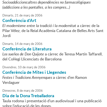
Socioaddiccions:altres dependències no farmacològiques
(addiccions a les pantalles, a les compres...)
Dimarts,
21
de
març
de
2006
Conferència d'Art
El modernisme entre la tradició i la modernitat
a càrrec de la
Pilar Vélez, de la Reial Acadèmia Catalana de Belles Arts Sant
Jordi
Dimarts,
14
de
març
de
2006
Conferència de Literatura
Los sueños de Don Quijote
a càrrec de Teresa Martín Taffarell,
del Col·legi Llicenciats de Barcelona
Divendres,
10
de
març
de
2006
Conferència de Mites i Llegendes
Festes i Tradicions Arenyenques
a càrrec d'en Ramon
Verdaguer
Dimecres,
8
de
març
de
2006
Dia de la Dona Treballadora
Taula rodona i presentació d'un audiovisual i una publicació
sobre l'educació de les dones.