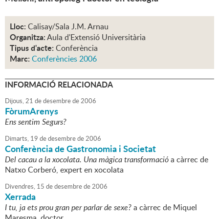
Lloc:
Calisay/Sala J.M. Arnau
Organitza:
Aula d'Extensió Universitària
Tipus d'acte:
Conferència
Marc:
Conferències 2006
INFORMACIÓ RELACIONADA
Dijous,
21
de
desembre
de
2006
FòrumArenys
Ens sentim Segurs?
Dimarts,
19
de
desembre
de
2006
Conferència de Gastronomia i Societat
Del cacau a la xocolata. Una màgica transformació
a càrrec de
Natxo Corberó, expert en xocolata
Divendres,
15
de
desembre
de
2006
Xerrada
I tu, ja ets prou gran per parlar de sexe?
a càrrec de Miquel
Maresma, doctor