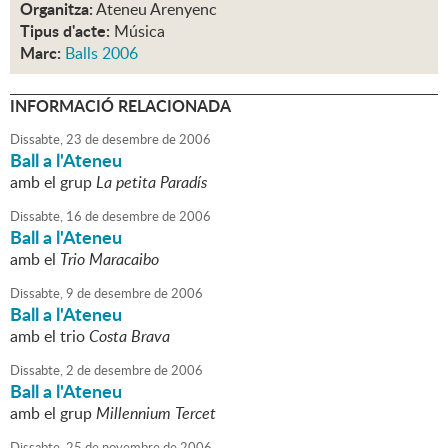
Organitza:
Ateneu Arenyenc
Tipus d'acte:
Música
Marc:
Balls 2006
INFORMACIÓ RELACIONADA
Dissabte,
23
de
desembre
de
2006
Ball a l'Ateneu
amb el grup
La petita Paradís
Dissabte,
16
de
desembre
de
2006
Ball a l'Ateneu
amb el
Trio Maracaibo
Dissabte,
9
de
desembre
de
2006
Ball a l'Ateneu
amb el trio
Costa Brava
Dissabte,
2
de
desembre
de
2006
Ball a l'Ateneu
amb el grup
Millennium Tercet
Dissabte,
25
de
novembre
de
2006