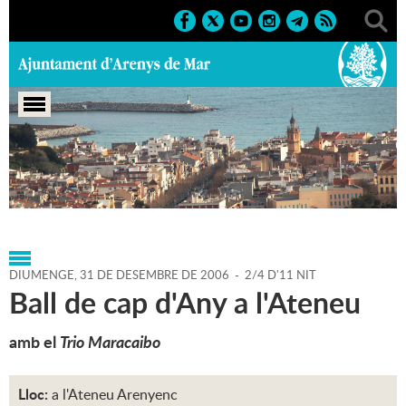
Portada
>
Agenda
>
31-12-
2006
>
Marcs
>
Culturals
>
2006
>
Balls 2006
DIUMENGE,
31
DE
DESEMBRE
DE
2006
-
2/4 D'11 NIT
Ball de cap d'Any a l'Ateneu
amb el
Trio Maracaibo
Lloc:
a l'Ateneu Arenyenc