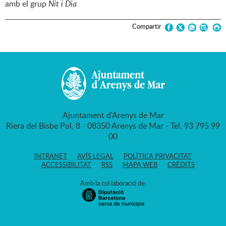
amb el grup
Nit i Dia
Compartir
Ajuntament d'Arenys de Mar
Riera del Bisbe Pol, 8 - 08350 Arenys de Mar - Tel. 93 795 99
00
INTRANET
AVÍS LEGAL
POLÍTICA PRIVACITAT
ACCESSIBILITAT
RSS
MAPA WEB
CRÈDITS
Amb la col·laboració de: