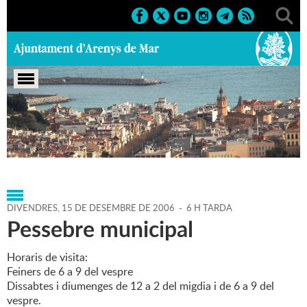
Portada
>
Agenda
>
15-12-
2006
>
Marcs
>
Culturals
>
2006
>
Nadal 2006
DIVENDRES,
15
DE
DESEMBRE
DE
2006
-
6 H TARDA
Pessebre municipal
Horaris de visita:
Feiners de 6 a 9 del vespre
Dissabtes i diumenges de 12 a 2 del migdia i de 6 a 9 del
vespre.