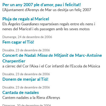
Per un any 2007 ple d'amor, pau i felicitat!
L'Ajuntament d'Arenys de Mar us desitja un feliç 2007
Pluja de regals al Maricel
Els
Ángeles Guardianes
reparteixen regals entre els nens i
nenes del Maricel i els passegen amb les seves motos
Diumenge,
24
de
desembre
de
2006
Fem cagar el Tió!
Dissabte,
23
de
desembre
de
2006
Concert de Nadal:
Missa de Mitjanit
de Marc-Antoine
Charpentier
a càrrec del Cor l'Aixa i el Cor infantil de l'Escola de Música
Dissabte,
23
de
desembre
de
2006
Donem de menjar al Tió!
Dissabte,
23
de
desembre
de
2006
Cantada de nadales
Cantem nadales a la Riera d'Arenys
Dimecres,
20
de
desembre
de
2006