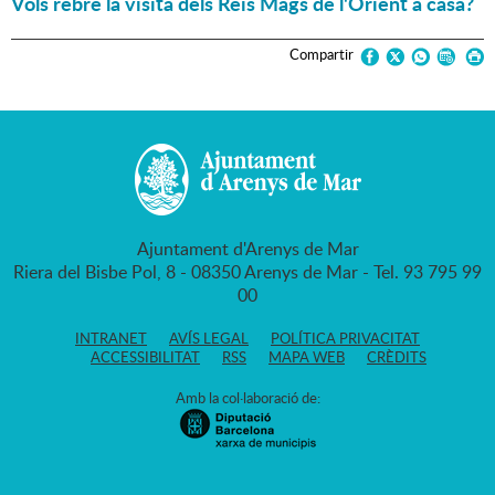
Vols rebre la visita dels Reis Mags de l'Orient a casa?
Compartir
Ajuntament d'Arenys de Mar
Riera del Bisbe Pol, 8 - 08350 Arenys de Mar - Tel. 93 795 99
00
INTRANET
AVÍS LEGAL
POLÍTICA PRIVACITAT
ACCESSIBILITAT
RSS
MAPA WEB
CRÈDITS
Amb la col·laboració de: