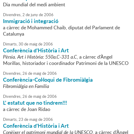
Dia mundial del medi ambient
Divendres,
2
de
juny
de
2006
Immigració i integració
a càrrec de Mohammed Chaib, diputat del Parlament de
Catalunya
Dimarts,
30
de
maig
de
2006
Conferència d'Història i Art
Pèrsia. Art i Història: 550a.C-331 a.C
, a càrrec d'Àngel
Morillas, historiador i coordinador Patrimoni de la UNESCO
Divendres,
26
de
maig
de
2006
Conferència-Col·loqui de Fibromiàlgia
Fibromiàlgia en Família
Divendres,
26
de
maig
de
2006
L' estatut que no tindrem!!!
a càrrec de Joan Ridao
Dimarts,
23
de
maig
de
2006
Conferència d'Història i Art
Conèixer el patrimoni mundial de la UNESCO
, a càrrec d'Àngel