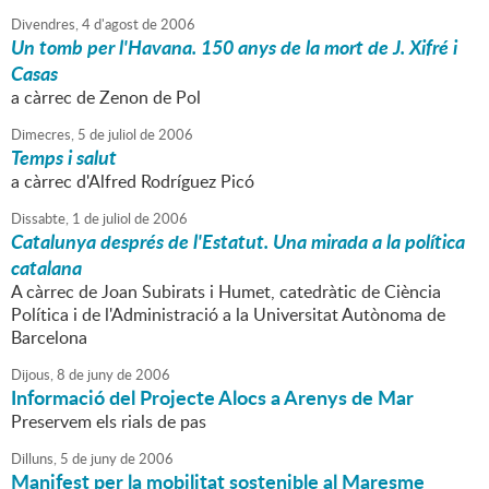
Divendres,
4
d'
agost
de
2006
Un tomb per l'Havana. 150 anys de la mort de J. Xifré i
Casas
a càrrec de Zenon de Pol
Dimecres,
5
de
juliol
de
2006
Temps i salut
a càrrec d'Alfred Rodríguez Picó
Dissabte,
1
de
juliol
de
2006
Catalunya després de l'Estatut. Una mirada a la política
catalana
A càrrec de Joan Subirats i Humet, catedràtic de Ciència
Política i de l'Administració a la Universitat Autònoma de
Barcelona
Dijous,
8
de
juny
de
2006
Informació del Projecte Alocs a Arenys de Mar
Preservem els rials de pas
Dilluns,
5
de
juny
de
2006
Manifest per la mobilitat sostenible al Maresme