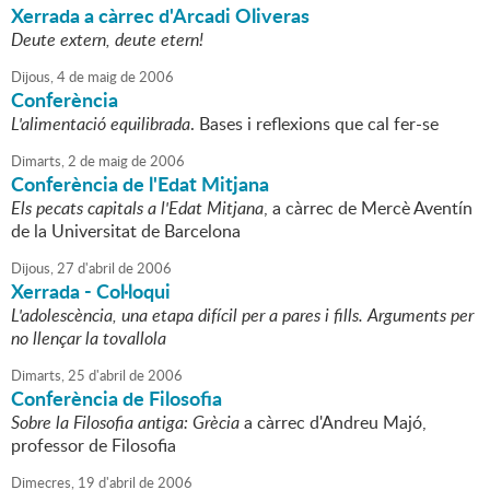
Xerrada a càrrec d'Arcadi Oliveras
Deute extern, deute etern!
Dijous,
4
de
maig
de
2006
Conferència
L'alimentació equilibrada
. Bases i reflexions que cal fer-se
Dimarts,
2
de
maig
de
2006
Conferència de l'Edat Mitjana
Els pecats capitals a l'Edat Mitjana
, a càrrec de Mercè Aventín
de la Universitat de Barcelona
Dijous,
27
d'
abril
de
2006
Xerrada - Col·loqui
L'adolescència, una etapa difícil per a pares i fills. Arguments per
no llençar la tovallola
Dimarts,
25
d'
abril
de
2006
Conferència de Filosofia
Sobre la Filosofia antiga: Grècia
a càrrec d'Andreu Majó,
professor de Filosofia
Dimecres,
19
d'
abril
de
2006