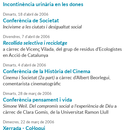
Incontinència urinària en les dones
Dimarts,
18
d'
abril
de
2006
Conferència de Societat
Incivisme a les ciutats i desigualtat social
Divendres,
7
d'
abril
de
2006
Recollida selectiva i reciclatge
a càrrec de Vicenç Vilada, del grup de residus d'Ecologistes
en Acció de Catalunya
Dimarts,
4
d'
abril
de
2006
Conferència de la Història del Cinema
Cinema i Societat (2a part)
a càrrec d'Albert Beorlegui,
comentarista cinematogràfic
Dimarts,
28
de
març
de
2006
Conferència pensament i vida
Simone Weil. Del compromís social a l'experiència de Déu
a
càrrec de Clara Gomis, de la Universitat Ramon Llull
Dimecres,
22
de
març
de
2006
Xerrada - Col·loqui