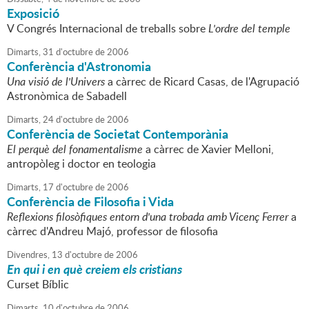
Exposició
V Congrés Internacional de treballs sobre
L'ordre del temple
Dimarts,
31
d'
octubre
de
2006
Conferència d'Astronomia
Una visió de l'Univers
a càrrec de Ricard Casas, de l'Agrupació
Astronòmica de Sabadell
Dimarts,
24
d'
octubre
de
2006
Conferència de Societat Contemporània
El perquè del fonamentalisme
a càrrec de Xavier Melloni,
antropòleg i doctor en teologia
Dimarts,
17
d'
octubre
de
2006
Conferència de Filosofia i Vida
Reflexions filosòfiques entorn d'una trobada amb Vicenç Ferrer
a
càrrec d'Andreu Majó, professor de filosofia
Divendres,
13
d'
octubre
de
2006
En qui i en què creiem els cristians
Curset Bíblic
Dimarts,
10
d'
octubre
de
2006