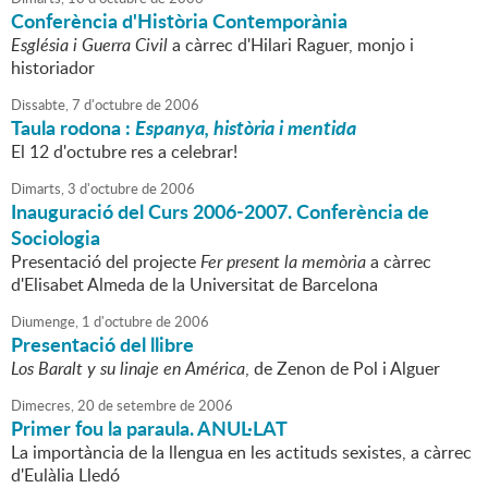
Conferència d'Història Contemporània
Església i Guerra Civil
a càrrec d'Hilari Raguer, monjo i
historiador
Dissabte,
7
d'
octubre
de
2006
Taula rodona :
Espanya, història i mentida
El 12 d'octubre res a celebrar!
Dimarts,
3
d'
octubre
de
2006
Inauguració del Curs 2006-2007. Conferència de
Sociologia
Presentació del projecte
Fer present la memòria
a càrrec
d'Elisabet Almeda de la Universitat de Barcelona
Diumenge,
1
d'
octubre
de
2006
Presentació del llibre
Los Baralt y su linaje en América
, de Zenon de Pol i Alguer
Dimecres,
20
de
setembre
de
2006
Primer fou la paraula. ANUL·LAT
La importància de la llengua en les actituds sexistes, a càrrec
d'Eulàlia Lledó