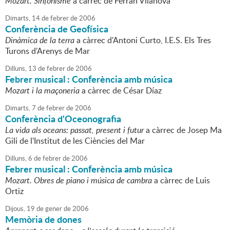
Mozart. Sinfonisme
a càrrec de Ferran Vilanova
Dimarts,
14
de
febrer
de
2006
Conferència de Geofísica
Dinàmica de la terra
a càrrec d'Antoni Curto, I.E.S. Els Tres
Turons d'Arenys de Mar
Dilluns,
13
de
febrer
de
2006
Febrer musical : Conferència amb música
Mozart i la maçoneria
a càrrec de César Díaz
Dimarts,
7
de
febrer
de
2006
Conferència d'Oceonografia
La vida als oceans: passat, present i futur
a càrrec de Josep Ma
Gili de l'Institut de les Ciències del Mar
Dilluns,
6
de
febrer
de
2006
Febrer musical : Conferència amb música
Mozart. Obres de piano i música de cambra
a càrrec de Luis
Ortiz
Dijous,
19
de
gener
de
2006
Memòria de dones