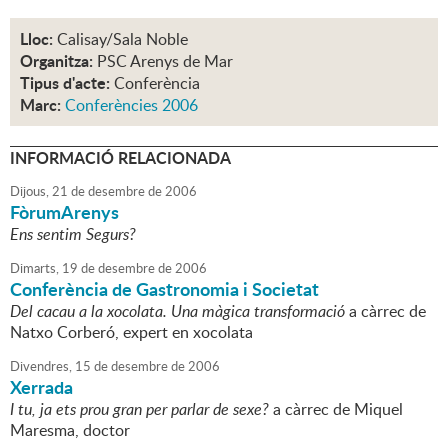
Lloc:
Calisay/Sala Noble
Organitza:
PSC Arenys de Mar
Tipus d'acte:
Conferència
Marc:
Conferències 2006
INFORMACIÓ RELACIONADA
Dijous,
21
de
desembre
de
2006
FòrumArenys
Ens sentim Segurs?
Dimarts,
19
de
desembre
de
2006
Conferència de Gastronomia i Societat
Del cacau a la xocolata. Una màgica transformació
a càrrec de
Natxo Corberó, expert en xocolata
Divendres,
15
de
desembre
de
2006
Xerrada
I tu, ja ets prou gran per parlar de sexe?
a càrrec de Miquel
Maresma, doctor