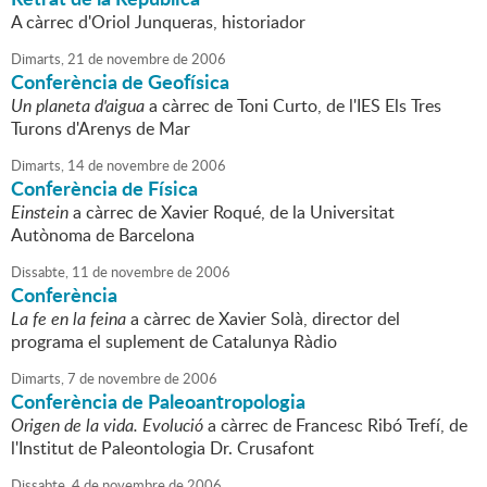
A càrrec d'Oriol Junqueras, historiador
Dimarts,
21
de
novembre
de
2006
Conferència de Geofísica
Un planeta d'aigua
a càrrec de Toni Curto, de l'IES Els Tres
Turons d'Arenys de Mar
Dimarts,
14
de
novembre
de
2006
Conferència de Física
Einstein
a càrrec de Xavier Roqué, de la Universitat
Autònoma de Barcelona
Dissabte,
11
de
novembre
de
2006
Conferència
La fe en la feina
a càrrec de Xavier Solà, director del
programa el suplement de Catalunya Ràdio
Dimarts,
7
de
novembre
de
2006
Conferència de Paleoantropologia
Origen de la vida. Evolució
a càrrec de Francesc Ribó Trefí, de
l'Institut de Paleontologia Dr. Crusafont
Dissabte,
4
de
novembre
de
2006