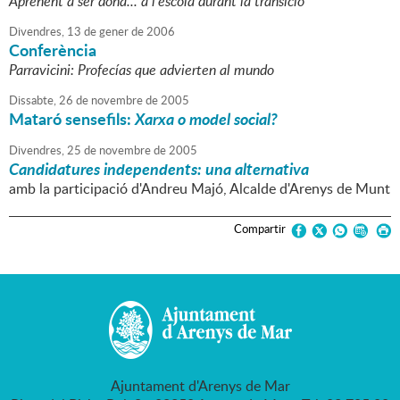
Aprenent a ser dona... a l'escola durant la transició
Divendres,
13
de
gener
de
2006
Conferència
Parravicini: Profecías que advierten al mundo
Dissabte,
26
de
novembre
de
2005
Mataró sensefils:
Xarxa o model social?
Divendres,
25
de
novembre
de
2005
Candidatures independents: una alternativa
amb la participació d'Andreu Majó, Alcalde d'Arenys de Munt
Compartir
Ajuntament d'Arenys de Mar