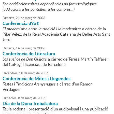
Socioaddiccions:altres dependències no farmacològiques
(addiccions a les pantalles, a les compres...)
Dimarts,
21
de
març
de
2006
Conferència d'Art
El modernisme entre la tradició i la modernitat
a càrrec de la
Pilar Vélez, de la Reial Acadèmia Catalana de Belles Arts Sant
Jordi
Dimarts,
14
de
març
de
2006
Conferència de Literatura
Los sueños de Don Quijote
a càrrec de Teresa Martín Taffarell,
del Col·legi Llicenciats de Barcelona
Divendres,
10
de
març
de
2006
Conferència de Mites i Llegendes
Festes i Tradicions Arenyenques
a càrrec d'en Ramon
Verdaguer
Dimecres,
8
de
març
de
2006
Dia de la Dona Treballadora
Taula rodona i presentació d'un audiovisual i una publicació