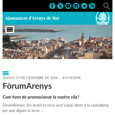
Portada
>
Agenda
>
14-12-
2006
>
Marcs
>
Culturals
>
2006
>
Conferències 2006
DIJOUS,
14
DE
DESEMBRE
DE
2006
-
8 H VESPRE
FòrumArenys
Com hem de promocionar la nostra vila?
FòrumArenys: fes sentir la teva veu! espai obert a la ciutadania
per què diguin la seva, ..