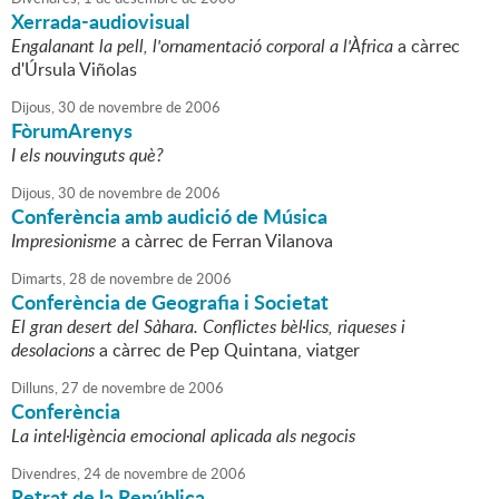
Xerrada-audiovisual
Engalanant la pell, l'ornamentació corporal a l'Àfrica
a càrrec
d'Úrsula Viñolas
Dijous,
30
de
novembre
de
2006
FòrumArenys
I els nouvinguts què?
Dijous,
30
de
novembre
de
2006
Conferència amb audició de Música
Impresionisme
a càrrec de Ferran Vilanova
Dimarts,
28
de
novembre
de
2006
Conferència de Geografia i Societat
El gran desert del Sàhara. Conflictes bèl·lics, riqueses i
desolacions
a càrrec de Pep Quintana, viatger
Dilluns,
27
de
novembre
de
2006
Conferència
La intel·ligència emocional aplicada als negocis
Divendres,
24
de
novembre
de
2006
Retrat de la República