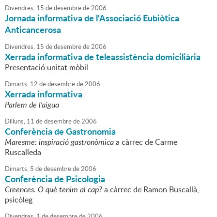
Divendres,
15
de
desembre
de
2006
Jornada informativa de l'Associació Eubiòtica
Anticancerosa
Divendres,
15
de
desembre
de
2006
Xerrada informativa de teleassistència domiciliària
Presentació unitat mòbil
Dimarts,
12
de
desembre
de
2006
Xerrada informativa
Parlem de l'aigua
Dilluns,
11
de
desembre
de
2006
Conferència de Gastronomia
Maresme: inspiració gastronòmica
a càrrec de Carme
Ruscalleda
Dimarts,
5
de
desembre
de
2006
Conferència de Psicologia
Creences. O què tenim al cap?
a càrrec de Ramon Buscallà,
psicòleg
Divendres,
1
de
desembre
de
2006