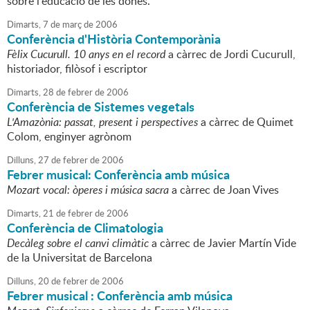
sobre l'educació de les dones.
Dimarts,
7
de
març
de
2006
Conferència d'Història Contemporània
Fèlix Cucurull. 10 anys en el record
a càrrec de Jordi Cucurull,
historiador, filòsof i escriptor
Dimarts,
28
de
febrer
de
2006
Conferència de Sistemes vegetals
L'Amazònia: passat, present i perspectives
a càrrec de Quimet
Colom, enginyer agrònom
Dilluns,
27
de
febrer
de
2006
Febrer musical: Conferència amb música
Mozart vocal: òperes i música sacra
a càrrec de Joan Vives
Dimarts,
21
de
febrer
de
2006
Conferència de Climatologia
Decàleg sobre el canvi climàtic
a càrrec de Javier Martín Vide
de la Universitat de Barcelona
Dilluns,
20
de
febrer
de
2006
Febrer musical : Conferència amb música