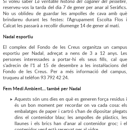
Si voleu saber
La veritable història del caganer del pessebre
,
reserveu-vos la tarda del dia 7 de gener per anar al Seràfics.
No us oblideu de guardar les ampolles de cava amb què
brindareu durant les festes: l'Agrupament Escolta Flos i
Calcat les passarà a recollir diumenge 14 de gener al matí.
Nadal esportiu
El complex del Fondo de les Creus organitza un campus
esportiu per Nadal, adreçat a nens de 3 a 12 anys. Les
persones interessades a portar-hi els seus fills, cal que
s'adrecin de l'1 al 15 de desembre a les instal·lacions del
Fondo de les Creus. Per a més informació del campus,
truqueu al telèfon 93 792 42 24.
Fem Medi Ambient… també per Nadal
Aquests són uns dies en què es generen força residus i
és un bon moment per recordar on va cada cosa: els
embalatges de paper i cartró s'han de dipositar plegats
dins el contenidor blau; les ampolles de plàstics, les
llaunes i els brics han d'anar al contenidor groc; i el
contenidor verd està reservat per al vidre.