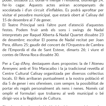
poder, dissabte 23, donar-li menjar i l'endemà, diumenge 24,
fer-lo cagar. Aquests actes aniran acompanyats de
xocolatada i d'un circuit d'inflables. Es podrà aprofitar per
visitar el pessebre municipal, que estarà obert al Calisay del
15 de desembre al 7 de gener.
El Teatre Principal serà l'altre punt d'atenció d'aquestes
festes. Podem fruir amb els sons i swings de Nadal
interpretats per Raquel Xiberta & Nadal Quartet dissabte 23
de desembre; escoltar El poema de Nadal recitat per Joan
Pera, dilluns 25; gaudir del concert de l'Orquestra de Cambra
de l'Empordà el dia de Sant Esteve, dimarts 26; i viure el
contes de l'Anna Roca dissabte 30.
Per a Cap d'Any, destaquem dues propostes: la de l´Ateneu
Arenyenc amb el Trio Maracaibo i la ja tradicional revetlla al
Centre Cultural Calisay organitzada per diversos col·lectius
locals. El Reis arribaran puntualment a la nostra població el
dia 5 de gener i ens ofereixen, com sempre, la possibilitat de
portar els regals personalment als nens i nenes. Només cal
omplir el formulari que trobareu al web municipal o bé
dirigir-vos a la Regidoria de Cultura.