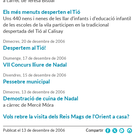
a càrrec de Teresa Bisbal
Els més menuts desperten el Tió
Uns 440 nens i nenes de les llar d'infants i d'educació infantil
de les escoles de la vila participen en la tradicional
despertada del Tió al Calisay
Dimecres,
20
de
desembre
de
2006
Despertem al Tió!
Diumenge,
17
de
desembre
de
2006
VII Concurs lliure de Nadal
Divendres,
15
de
desembre
de
2006
Pessebre municipal
Dimecres,
13
de
desembre
de
2006
Demostració de cuina de Nadal
a càrrec de Mercè Móra
Vols rebre la visita dels Reis Mags de l'Orient a casa?
Publicat
el
13
de
desembre
de
2006
Compartir