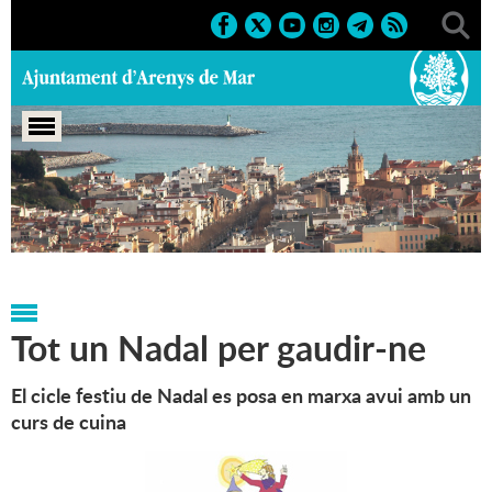
Portada
>
Notícies
>
Marcs
>
Culturals
>
2006
>
Nadal
2006
Tot un Nadal per gaudir-ne
El cicle festiu de Nadal es posa en marxa avui amb un
curs de cuina