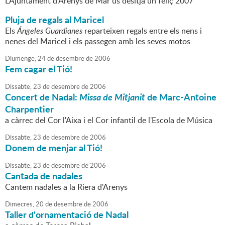
L'Ajuntament d'Arenys de Mar us desitja un feliç 2007
Pluja de regals al Maricel
Els
Ángeles Guardianes
reparteixen regals entre els nens i
nenes del Maricel i els passegen amb les seves motos
Diumenge,
24
de
desembre
de
2006
Fem cagar el Tió!
Dissabte,
23
de
desembre
de
2006
Concert de Nadal:
Missa de Mitjanit
de Marc-Antoine
Charpentier
a càrrec del Cor l'Aixa i el Cor infantil de l'Escola de Música
Dissabte,
23
de
desembre
de
2006
Donem de menjar al Tió!
Dissabte,
23
de
desembre
de
2006
Cantada de nadales
Cantem nadales a la Riera d'Arenys
Dimecres,
20
de
desembre
de
2006
Taller d'ornamentació de Nadal