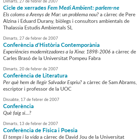
Dimarts,
27
de
febrer
de
2007
Cicle de xerrades
Fem Medi Ambient: parlem-ne
Els coloms a Arenys de Mar: un problema nou?
a càrrec de Pere
Alzina i Eduard Durany, biòlegs i consultors ambientals de
Thalassia Estudis Ambientals SL
Dimarts,
27
de
febrer
de
2007
Conferència d'Història Contemporània
Experiències modernitzadores a la Xina: 1898-2006
a càrrec de
Carles Brasó de la Universitat Pompeu Fabra
Dimarts,
20
de
febrer
de
2007
Conferència de Literatura
Per què hem de llegir Salvador Espriu?
a càrrec de Sam Abrams,
escriptor i professor de la UOC
Dissabte,
17
de
febrer
de
2007
Conferència
Què faig si...?
Dimarts,
13
de
febrer
de
2007
Conferència de Física i Poesia
El temps i la vida
a càrrec de David Jou de la Universitat