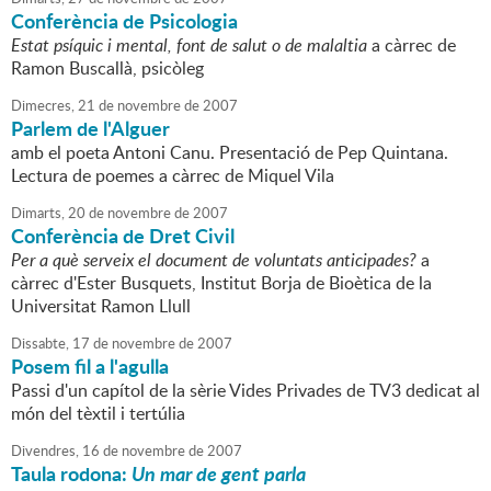
Conferència de Psicologia
Estat psíquic i mental, font de salut o de malaltia
a càrrec de
Ramon Buscallà, psicòleg
Dimecres,
21
de
novembre
de
2007
Parlem de l'Alguer
amb el poeta Antoni Canu. Presentació de Pep Quintana.
Lectura de poemes a càrrec de Miquel Vila
Dimarts,
20
de
novembre
de
2007
Conferència de Dret Civil
Per a què serveix el document de voluntats anticipades?
a
càrrec d'Ester Busquets, Institut Borja de Bioètica de la
Universitat Ramon Llull
Dissabte,
17
de
novembre
de
2007
Posem fil a l'agulla
Passi d'un capítol de la sèrie Vides Privades de TV3 dedicat al
món del tèxtil i tertúlia
Divendres,
16
de
novembre
de
2007
Taula rodona:
Un mar de gent parla