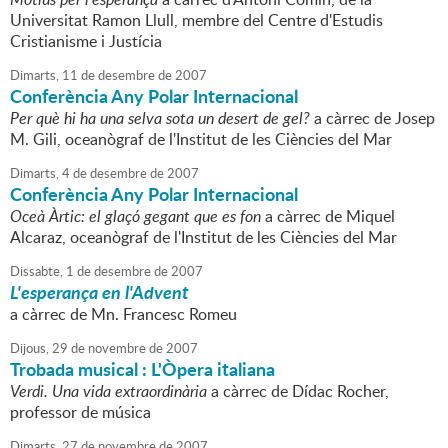
Universitat Ramon Llull, membre del Centre d'Estudis
Cristianisme i Justícia
Dimarts,
11
de
desembre
de
2007
Conferència Any Polar Internacional
Per què hi ha una selva sota un desert de gel?
a càrrec de Josep
M. Gili, oceanògraf de l'Institut de les Ciències del Mar
Dimarts,
4
de
desembre
de
2007
Conferència Any Polar Internacional
Oceà Àrtic: el glaçó gegant que es fon
a càrrec de Miquel
Alcaraz, oceanògraf de l'Institut de les Ciències del Mar
Dissabte,
1
de
desembre
de
2007
L'esperança en l'Advent
a càrrec de Mn. Francesc Romeu
Dijous,
29
de
novembre
de
2007
Trobada musical : L'Òpera italiana
Verdi. Una vida extraordinària
a càrrec de Dídac Rocher,
professor de música
Dimarts,
27
de
novembre
de
2007