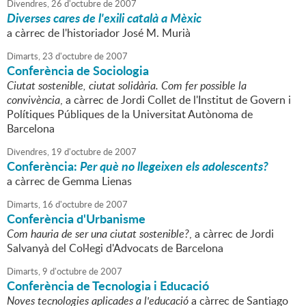
Divendres,
26
d'
octubre
de
2007
Diverses cares de l'exili català a Mèxic
a càrrec de l'historiador José M. Murià
Dimarts,
23
d'
octubre
de
2007
Conferència de Sociologia
Ciutat sostenible, ciutat solidària. Com fer possible la
convivència
, a càrrec de Jordi Collet de l'Institut de Govern i
Polítiques Públiques de la Universitat Autònoma de
Barcelona
Divendres,
19
d'
octubre
de
2007
Conferència:
Per què no llegeixen els adolescents?
a càrrec de Gemma Lienas
Dimarts,
16
d'
octubre
de
2007
Conferència d'Urbanisme
Com hauria de ser una ciutat sostenible?
, a càrrec de Jordi
Salvanyà del Col·legi d'Advocats de Barcelona
Dimarts,
9
d'
octubre
de
2007
Conferència de Tecnologia i Educació
Noves tecnologies aplicades a l'educació
a càrrec de Santiago