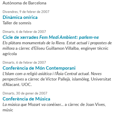
Autònoma de Barcelona
Divendres,
9
de
febrer
de
2007
Dinàmica onírica
Taller de somnis
Dimarts,
6
de
febrer
de
2007
Cicle de xerrades
Fem Medi Ambient: parlem-ne
Els plàtans monumentals de la Riera. Estat actual i propostes de
millora
a càrrec d'Eliseu Guillamon Villalba, enginyer tècnic
agrícola
Dimarts,
6
de
febrer
de
2007
Conferència de Món Contemporani
L'Islam com a religió asiàtica i l'Àsia Central actual. Noves
perspectives
a càrrec de Víctor Pallejà, islamòleg, Universitat
d'Alacant. UOC.
Dimarts,
30
de
gener
de
2007
Conferència de Música
La música que Mozart va conèixer...
a càrrec de Joan Vives,
músic