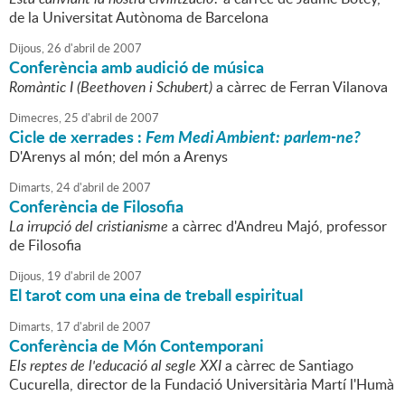
de la Universitat Autònoma de Barcelona
Dijous,
26
d'
abril
de
2007
Conferència amb audició de música
Romàntic I (Beethoven i Schubert)
a càrrec de Ferran Vilanova
Dimecres,
25
d'
abril
de
2007
Cicle de xerrades :
Fem Medi Ambient: parlem-ne?
D'Arenys al món; del món a Arenys
Dimarts,
24
d'
abril
de
2007
Conferència de Filosofia
La irrupció del cristianisme
a càrrec d'Andreu Majó, professor
de Filosofia
Dijous,
19
d'
abril
de
2007
El tarot com una eina de treball espiritual
Dimarts,
17
d'
abril
de
2007
Conferència de Món Contemporani
Els reptes de l'educació al segle XXI
a càrrec de Santiago
Cucurella, director de la Fundació Universitària Martí l'Humà