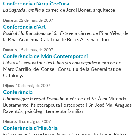
Conferència d'Arquitectura
La Sagrada Família
a càrrec de Jordi Bonet, arquitecte
Dimarts,
22
de
maig
de
2007
Conferència d'Art
Rusiñol i la Barcelona del Sr. Esteve
a càrrec de Pilar Vélez, de
la Reial Acadèmia Catalana de Belles Arts Sant Jordi
Dimarts,
15
de
maig
de
2007
Conferència de Món Contemporani
Llibertat i seguretat : les llibertats amenaçades
a càrrec de
Marc Carrillo, del Consell Consultiu de la Generalitat de
Catalunya
Dijous,
10
de
maig
de
2007
Conferència
Fibromiàlgia: buscant l'equilibri
a càrrec del Sr. Àlex Miranda
Bustamante, fisioterapeuta i osteòpata i Sr. José Ma. Araguas
Raventós, psicòleg i terapeuta familiar
Dimarts,
8
de
maig
de
2007
Conferència d'Història
Està canviant la nostra civilització?
a càrrec de Jaume Botey,