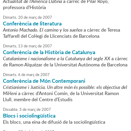
Actualitat de l'Amèrica Llatina
a càrrec de Pilar Royo,
professora d'Història
Dimarts,
20
de
març
de
2007
Conferència de literatura
Antonio Machado. El camino y los sueños
a càrrec de Teresa
Taffarell del Col·legi de Llicenciats de Barcelona
Dimarts,
13
de
març
de
2007
Conferència de la Història de Catalunya
Catalanisme i nacionalisme a la Catalunya del segle XX
a càrrec
de Ramon Alquèzar de la Universitat Autònoma de Barcelona
Dimarts,
6
de
març
de
2007
Conferència de Món Contemporani
Cristianisme i Justícia. Un altre món és possible: els objectius del
Mil·leni
a càrrec d'Antoni Comín, de la Universitat Ramon
Llull, membre del Centre d'Estudis
Dissabte,
3
de
març
de
2007
Blocs i sociolingüística
Els blocs, una eina de difusió de la sociolingüística