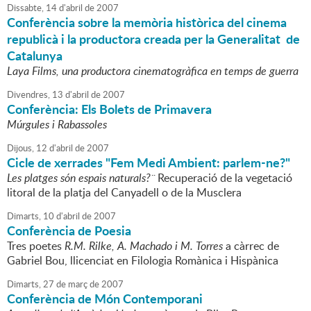
Dissabte,
14
d'
abril
de
2007
Conferència sobre la memòria històrica del cinema
republicà i la productora creada per la Generalitat de
Catalunya
Laya Films, una productora cinematogràfica en temps de guerra
Divendres,
13
d'
abril
de
2007
Conferència: Els Bolets de Primavera
Múrgules i Rabassoles
Dijous,
12
d'
abril
de
2007
Cicle de xerrades "Fem Medi Ambient: parlem-ne?"
Les platges són espais naturals?¨
Recuperació de la vegetació
litoral de la platja del Canyadell o de la Musclera
Dimarts,
10
d'
abril
de
2007
Conferència de Poesia
Tres poetes
R.M. Rilke, A. Machado i M. Torres
a càrrec de
Gabriel Bou, llicenciat en Filologia Romànica i Hispànica
Dimarts,
27
de
març
de
2007
Conferència de Món Contemporani