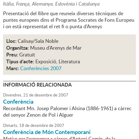
Itàlia, França, Alemanya, Eslovènia i Catalunya
Presentació del llibre que reuneix diverses tècniques de
puntes europees dins el Programa Socrates de Fons Europeu
i on està representat el ret fi o punta d'Arenys
Lloc:
Calisay/Sala Noble
Organitza:
Museu d'Arenys de Mar
Preu:
Gratuït
Tipus d'acte:
Exposició, Literatura
Marc:
Conferències 2007
INFORMACIÓ RELACIONADA
Divendres,
21
de
desembre
de
2007
Conferència
Recordant Mn. Josep Palomer i Alsina (1886-1961) a càrrec
del senyor Zenon de Pol i Alguer
Dimarts,
18
de
desembre
de
2007
Conferència de Món Contemporani
Motius per l'esperança
a càrrec d'Antoni Comín, de la