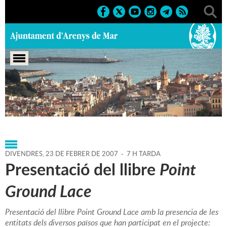
Portada
>
Agenda
>
23-02-
2007
>
Marcs
>
Culturals
>
2007
>
Conferències 2007
DIVENDRES,
23
DE
FEBRER
DE
2007
-
7 H TARDA
Presentació del llibre
Point
Ground Lace
Presentació del llibre Point Ground Lace amb la presencia de les
entitats dels diversos països que han participat en el projecte: