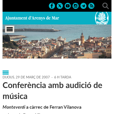
Portada
>
Agenda
>
29-03-
2007
>
Marcs
>
Culturals
>
2007
>
Activitats musicals 2007
DIJOUS,
29
DE
MARÇ
DE
2007
-
6 H TARDA
Conferència amb audició de
música
Monteverdi
a càrrec de Ferran Vilanova