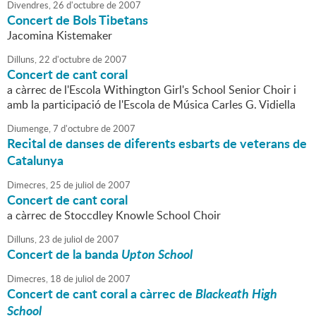
Divendres,
26
d'
octubre
de
2007
Concert de Bols Tibetans
Jacomina Kistemaker
Dilluns,
22
d'
octubre
de
2007
Concert de cant coral
a càrrec de l'Escola Withington Girl's School Senior Choir i
amb la participació de l'Escola de Música Carles G. Vidiella
Diumenge,
7
d'
octubre
de
2007
Recital de danses de diferents esbarts de veterans de
Catalunya
Dimecres,
25
de
juliol
de
2007
Concert de cant coral
a càrrec de Stoccdley Knowle School Choir
Dilluns,
23
de
juliol
de
2007
Concert de la banda
Upton School
Dimecres,
18
de
juliol
de
2007
Concert de cant coral a càrrec de
Blackeath High
School