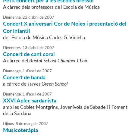
Petit concert per a les escoles bressol
A càrrec dels professors de l'Escola de Música
Diumenge,
22
d'
abril
de
2007
Concert X aniversari Cor de Noies i presentació del
Cor Infantil
de l'Escola de Música Carles G. Vidiella
Divendres,
13
d'
abril
de
2007
Concert de cant coral
A càrrec del
Bristol School Chamber Choir
Diumenge,
1
d'
abril
de
2007
Concert de banda
a càrrec de
Turves Green School
Diumenge,
1
d'
abril
de
2007
XXVI Aplec sardanista
amb les Cobles Montgrins, Jovenívola de Sabadell i Foment
de la Sardana
Dijous,
8
de
març
de
2007
Musicoteràpia