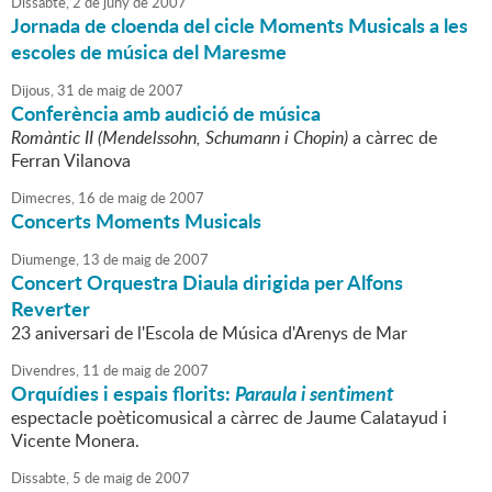
Dissabte,
2
de
juny
de
2007
Jornada de cloenda del cicle Moments Musicals a les
escoles de música del Maresme
Dijous,
31
de
maig
de
2007
Conferència amb audició de música
Romàntic II (Mendelssohn, Schumann i Chopin)
a càrrec de
Ferran Vilanova
Dimecres,
16
de
maig
de
2007
Concerts Moments Musicals
Diumenge,
13
de
maig
de
2007
Concert Orquestra Diaula dirigida per Alfons
Reverter
23 aniversari de l'Escola de Música d'Arenys de Mar
Divendres,
11
de
maig
de
2007
Orquídies i espais florits:
Paraula i sentiment
espectacle poèticomusical a càrrec de Jaume Calatayud i
Vicente Monera.
Dissabte,
5
de
maig
de
2007