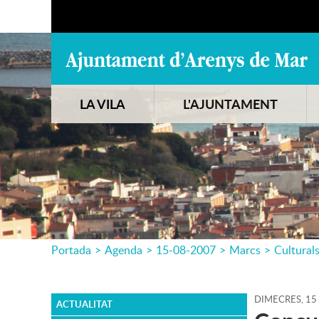
LA VILA
L'AJUNTAMENT
Portada
>
Agenda
>
15-08-2007
>
Marcs
>
Cultural
DIMECRES,
15
ACTUALITAT