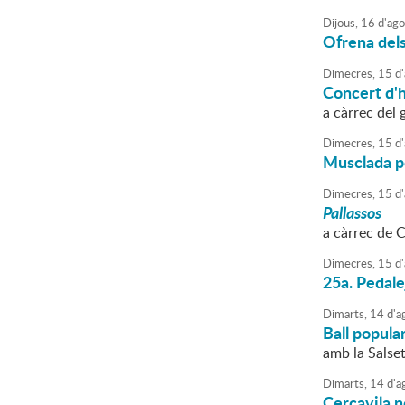
Dijous,
16
d'
ago
Ofrena dels
Dimecres,
15
d'
Concert d'
a càrrec del
Dimecres,
15
d'
Musclada p
Dimecres,
15
d'
Pallassos
a càrrec de 
Dimecres,
15
d'
25a. Pedale
Dimarts,
14
d'
a
Ball popula
amb la Salse
Dimarts,
14
d'
a
Cercavila n