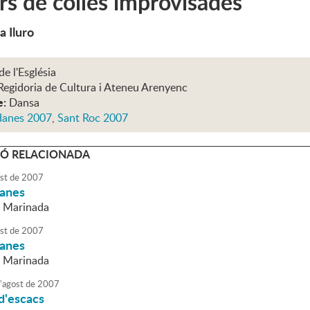
s de colles improvisades
a Iluro
de l'Església
Regidoria de Cultura i Ateneu Arenyenc
e:
Dansa
danes 2007
,
Sant Roc 2007
Ó RELACIONADA
st
de
2007
danes
a Marinada
st
de
2007
danes
a Marinada
'
agost
de
2007
d'escacs