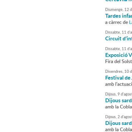
Diumenge,
12
d
Tardes infa
a càrrec de
L
Dissabte,
11
d'
Circuit d'in
Dissabte,
11
d'
Exposició V
Fira del Solst
Divendres,
10
d
Festival de
amb l'actuac
Dijous,
9
d'
agos
Dijous sar
amb la Cobla
Dijous,
2
d'
agos
Dijous sar
amb la Cobl