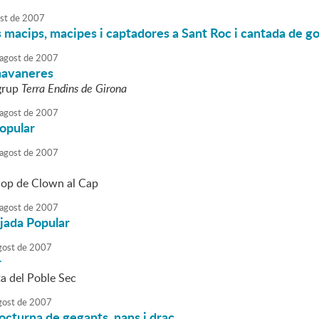
st
de
2007
 macips, macipes i captadores a Sant Roc i cantada de go
agost
de
2007
havaneres
 grup
Terra Endins de Girona
agost
de
2007
opular
agost
de
2007
Cop de Clown al Cap
agost
de
2007
jada Popular
gost
de
2007
r
ta del Poble Sec
gost
de
2007
octurna de gegants, nans i drac