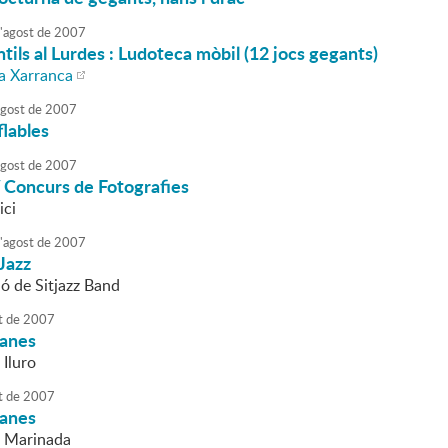
'
agost
de
2007
ntils al Lurdes : Ludoteca mòbil (12 jocs gegants)
a Xarranca
agost
de
2007
flables
agost
de
2007
 Concurs de Fotografies
ici
'
agost
de
2007
 Jazz
ió de Sitjazz Band
t
de
2007
danes
 Iluro
t
de
2007
danes
a Marinada