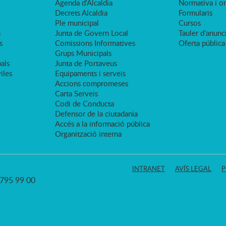
Agenda d'Alcaldia
Normativa i o
Decrets Alcaldia
Formularis
Ple municipal
Cursos
s
Junta de Govern Local
Tauler d'anunci
s
Comissions Informatives
Oferta pública
Grups Municipals
als
Junta de Portaveus
viles
Equipaments i serveis
Accions compromeses
Carta Serveis
Codi de Conducta
Defensor de la ciutadania
Accés a la informació pública
Organització interna
INTRANET
AVÍS LEGAL
P
3 795 99 00