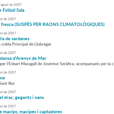
'
agost
de
2007
 Futbol Sala
st
de
2007
la fresca (SUSPÈS PER RAONS CLIMATOLÒGIQUES)
st
de
2007
rta de sardanes
a cobla Principal de Llobregat
st
de
2007
 dansa d'Arenys de Mar
per l'Esbart Maragall de Joventut Seràfica, acompanyats per la c
st
de
2007
mne
Sant Roc
st
de
2007
el drac, gegants i nans
st
de
2007
e macips, macipes i captadores