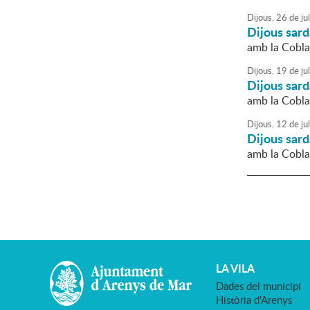
Dijous,
26
de
jul
Dijous sar
amb la Cobl
Dijous,
19
de
jul
Dijous sar
amb la Cobl
Dijous,
12
de
jul
Dijous sar
amb la Cobl
LA VILA
Dades del municipi
Història d'Arenys