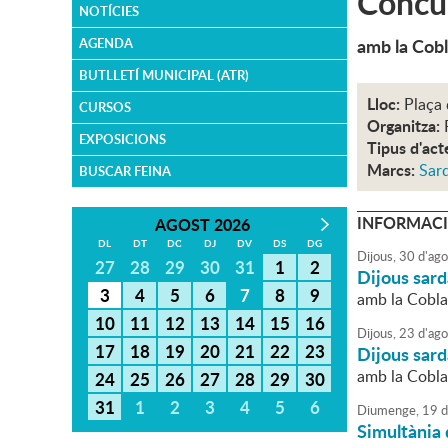
Concur
NOTÍCIES
amb la Cobl
AGENDA
BUTLLETÍ MUNICIPAL (ATR)
Lloc:
Plaça 
CURSOS
Organitza:
EXPOSICIONS
Tipus d'act
Marcs:
Sar
BUSCAR FEINA
INFORMACI
AGOST 2026
DL
DT
DC
DJ
DV
DS
DG
Dijous,
30
d'
ago
27
28
29
30
31
1
2
Dijous sar
3
4
5
6
7
8
9
amb la Cobl
10
11
12
13
14
15
16
Dijous,
23
d'
ago
17
18
19
20
21
22
23
Dijous sar
amb la Cobl
24
25
26
27
28
29
30
31
1
2
3
4
5
6
Diumenge,
19
d
Simultània 