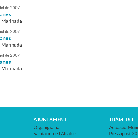
iol
de
2007
danes
a Marinada
iol
de
2007
danes
a Marinada
iol
de
2007
danes
a Marinada
AJUNTAMENT
TRÀMITS I 
Organigrama
Actuació Muni
Salutació de l'Alcalde
Pressupost 2