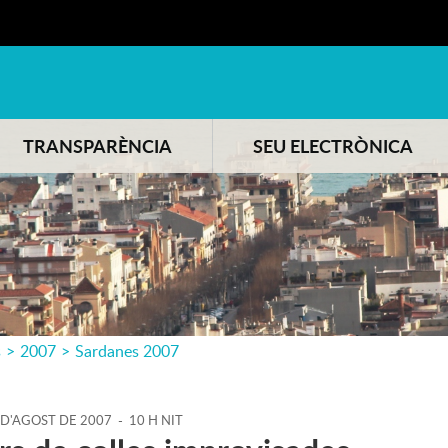
TRANSPARÈNCIA
SEU ELECTRÒNICA
s
>
2007
>
Sardanes 2007
D'
AGOST
DE
2007
-
10 H NIT