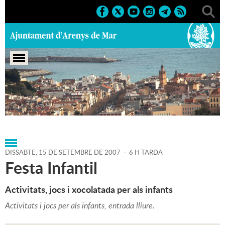
Portada
>
Agenda
>
15-09-
2007
>
Marcs
>
Festes
>
2007
>
Festes de carrer 2007
DISSABTE,
15
DE
SETEMBRE
DE
2007
-
6 H TARDA
Festa Infantil
Activitats, jocs i xocolatada per als infants
Activitats i jocs per als infants, entrada lliure.