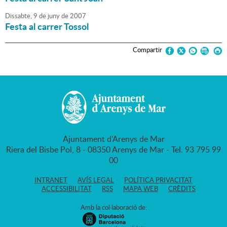
Dissabte,
9
de
juny
de
2007
Festa al carrer Tossol
Compartir
Ajuntament d'Arenys de Mar
Riera del Bisbe Pol, 8 - 08350 Arenys de Mar - Tel. 93 795 99
00
INTRANET
AVÍS LEGAL
POLÍTICA PRIVACITAT
ACCESSIBILITAT
RSS
MAPA WEB
CRÈDITS
Amb la col·laboració de: