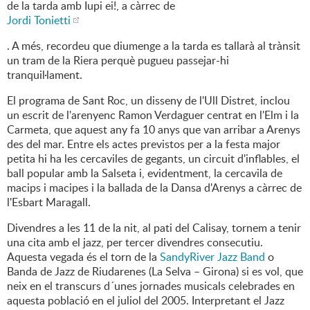
de la tarda amb Iupi ei!, a càrrec de
Jordi Tonietti
. A més, recordeu que diumenge a la tarda es tallarà al trànsit
un tram de la Riera perquè pugueu passejar-hi
tranquil·lament.
El programa de Sant Roc, un disseny de l'Ull Distret, inclou
un escrit de l'arenyenc Ramon Verdaguer centrat en l'Elm i la
Carmeta, que aquest any fa 10 anys que van arribar a Arenys
des del mar. Entre els actes previstos per a la festa major
petita hi ha les cercaviles de gegants, un circuit d'inflables, el
ball popular amb la Salseta i, evidentment, la cercavila de
macips i macipes i la ballada de la Dansa d'Arenys a càrrec de
l'Esbart Maragall.
Divendres a les 11 de la nit, al pati del Calisay, tornem a tenir
una cita amb el jazz, per tercer divendres consecutiu.
Aquesta vegada és el torn de la
SandyRiver Jazz Band
o
Banda de Jazz de Riudarenes (La Selva – Girona) si es vol, que
neix en el transcurs d´unes jornades musicals celebrades en
aquesta població en el juliol del 2005. Interpretant el Jazz