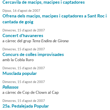
Cercavila de macips, macipes i captadores
Dijous,
16
d'
agost
de
2007
Ofrena dels macips, macipes i captadores a Sant Roc i
cantada de goig
Dimecres,
15
d'
agost
de
2007
Concert d'havaneres
a càrrec del grup
Terra Endins de Girona
Dimecres,
15
d'
agost
de
2007
Concurs de colles improvisades
amb la Cobla Iluro
Dimecres,
15
d'
agost
de
2007
Musclada popular
Dimecres,
15
d'
agost
de
2007
Pallassos
a càrrec de Cop de Clown al Cap
Dimecres,
15
d'
agost
de
2007
25a. Pedalejada Popular