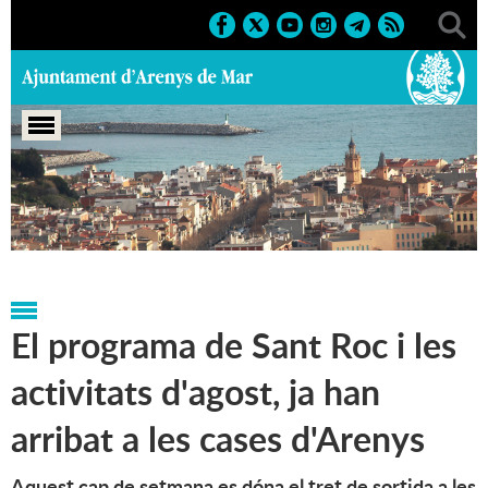
Portada
>
Notícies
>
Marcs
>
Culturals
>
2007
>
Sant Roc
2007
El programa de Sant Roc i les
activitats d'agost, ja han
arribat a les cases d'Arenys
Aquest cap de setmana es dóna el tret de sortida a les