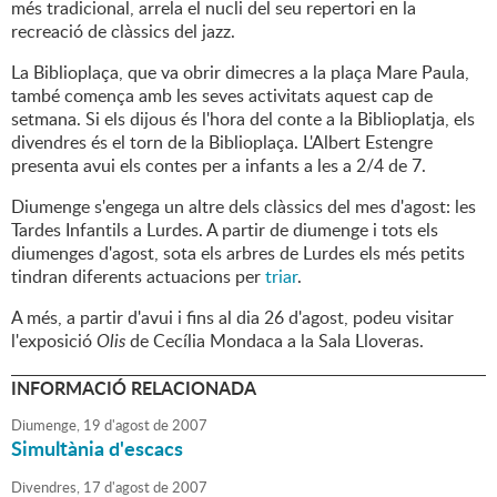
més tradicional, arrela el nucli del seu repertori en la
recreació de clàssics del jazz.
La Biblioplaça, que va obrir dimecres a la plaça Mare Paula,
també comença amb les seves activitats aquest cap de
setmana. Si els dijous és l'hora del conte a la Biblioplatja, els
divendres és el torn de la Biblioplaça. L'Albert Estengre
presenta avui els contes per a infants a les a 2/4 de 7.
Diumenge s'engega un altre dels clàssics del mes d'agost: les
Tardes Infantils a Lurdes. A partir de diumenge i tots els
diumenges d'agost, sota els arbres de Lurdes els més petits
tindran diferents actuacions per
triar
.
A més, a partir d'avui i fins al dia 26 d'agost, podeu visitar
l'exposició
Olis
de Cecília Mondaca a la Sala Lloveras.
INFORMACIÓ RELACIONADA
Diumenge,
19
d'
agost
de
2007
Simultània d'escacs
Divendres,
17
d'
agost
de
2007