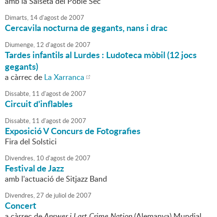
amb la Salseta del Poble Sec
Dimarts,
14
d'
agost
de
2007
Cercavila nocturna de gegants, nans i drac
Diumenge,
12
d'
agost
de
2007
Tardes infantils al Lurdes : Ludoteca mòbil (12 jocs
gegants)
a càrrec de
La Xarranca
Dissabte,
11
d'
agost
de
2007
Circuit d'inflables
Dissabte,
11
d'
agost
de
2007
Exposició V Concurs de Fotografies
Fira del Solstici
Divendres,
10
d'
agost
de
2007
Festival de Jazz
amb l'actuació de Sitjazz Band
Divendres,
27
de
juliol
de
2007
Concert
a càrrec de
Answer i Last Crime Nation
(Alemanya) Mundial