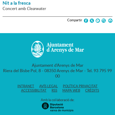
Nit a la fresca
Concert amb
Clearwater
Compartir
Ajuntament d'Arenys de Mar
Riera del Bisbe Pol, 8 - 08350 Arenys de Mar - Tel. 93 795 99
00
INTRANET
AVÍS LEGAL
POLÍTICA PRIVACITAT
ACCESSIBILITAT
RSS
MAPA WEB
CRÈDITS
Amb la col·laboració de: