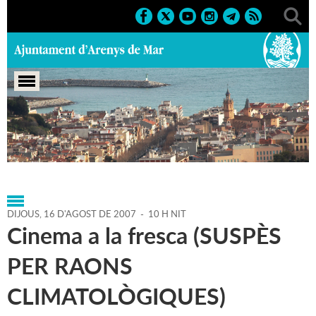
Portada
>
Agenda
>
16-08-
2007
>
Marcs
>
Població
>
2007
>
Actes Joves
DIJOUS,
16
D'
AGOST
DE
2007
-
10 H NIT
Cinema a la fresca (SUSPÈS
PER RAONS
CLIMATOLÒGIQUES)