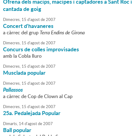
Ofrena dels macips, macipes i captadores a Sant Roc i
cantada de goig
Dimecres,
15
d'
agost
de
2007
Concert d'havaneres
a càrrec del grup
Terra Endins de Girona
Dimecres,
15
d'
agost
de
2007
Concurs de colles improvisades
amb la Cobla Iluro
Dimecres,
15
d'
agost
de
2007
Musclada popular
Dimecres,
15
d'
agost
de
2007
Pallassos
a càrrec de Cop de Clown al Cap
Dimecres,
15
d'
agost
de
2007
25a. Pedalejada Popular
Dimarts,
14
d'
agost
de
2007
Ball popular