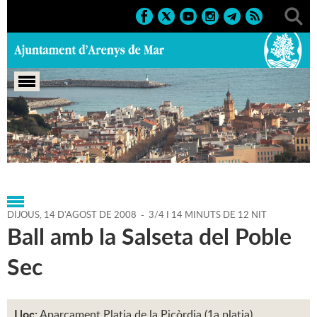
Portada
>
Agenda
>
14-08-
2008
>
Marcs
>
Culturals
>
2008
>
Sant Roc'08
DIJOUS,
14
D'
AGOST
DE
2008
-
3/4 I 14 MINUTS DE 12 NIT
Ball amb la Salseta del Poble
Sec
Lloc:
Aparcament Platja de la Picòrdia (1a platja)