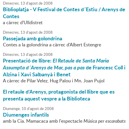
Dimecres,
13
d'
agost
de
2008
Biblioplatja - V Festival de Contes d´Estiu / Arenys de
Contes
a càrrec d'Ulldistret
Dimecres,
13
d'
agost
de
2008
Passejada amb golondrina
Contes a la golondrina a càrrec d'Albert Estengre
Dimecres,
13
d'
agost
de
2008
Presentació de llibre:
El Retaule de Santa Maria
Assumpta d´Arenys de Mar, pas a pas
de Francesc Coll i
Alzina i Xavi Salbanyà i Benet
A càrrec de Pilar Velez, Hug Palou i Mn. Joan Pujol
El retaule d'Arenys, protagonista del llibre que es
presenta aquest vespre a la Biblioteca
Diumenge,
10
d'
agost
de
2008
Diumenges infantils
amb la Cia. Mamacaca amb l'espectacle
Música per escarabats