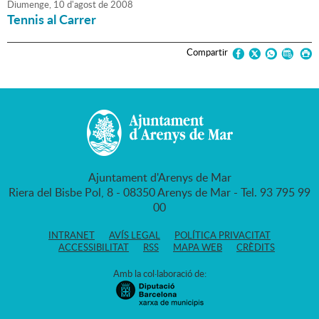
Diumenge,
10
d'
agost
de
2008
Tennis al Carrer
Compartir
Ajuntament d'Arenys de Mar
Riera del Bisbe Pol, 8 - 08350 Arenys de Mar - Tel. 93 795 99
00
INTRANET
AVÍS LEGAL
POLÍTICA PRIVACITAT
ACCESSIBILITAT
RSS
MAPA WEB
CRÈDITS
Amb la col·laboració de: