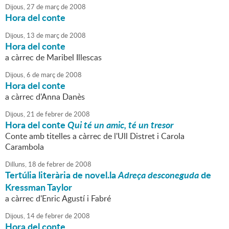
Dijous,
27
de
març
de
2008
Hora del conte
Dijous,
13
de
març
de
2008
Hora del conte
a càrrec de Maribel Illescas
Dijous,
6
de
març
de
2008
Hora del conte
a càrrec d'Anna Danès
Dijous,
21
de
febrer
de
2008
Hora del conte
Qui té un amic, té un tresor
Conte amb titelles a càrrec de l'Ull Distret i Carola
Carambola
Dilluns,
18
de
febrer
de
2008
Tertúlia literària de novel.la
Adreça desconeguda
de
Kressman Taylor
a càrrec d'Enric Agustí i Fabré
Dijous,
14
de
febrer
de
2008
Hora del conte