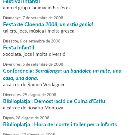
Festival Infantil
amb el grup d'animació
Els Tetes
Diumenge,
7
de
setembre
de
2008
Festa de Cloenda
2008, un estiu genial
tallers, jocs, música i molta gresca
Dissabte,
6
de
setembre
de
2008
Festa Infantil
xocolata, jocs i molta diversió
Divendres,
5
de
setembre
de
2008
Conferència:
Serrallonga: un bandoler, un mite, una
casa, una dona
.
a càrrec de Ramon Verdaguer
Divendres,
29
d'
agost
de
2008
Biblioplatja : Demostració de Cuina d'Estiu
a càrrec de Rosario Montoza
Dijous,
28
d'
agost
de
2008
Biblioplatja : Hora del conte i taller per a Infants
Dimecres,
27
d'
agost
de
2008