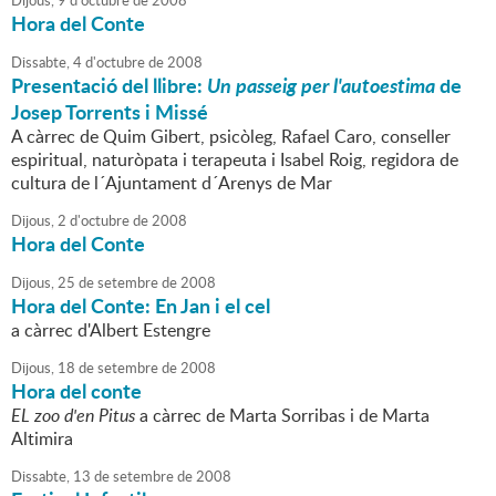
Dijous,
9
d'
octubre
de
2008
Hora del Conte
Dissabte,
4
d'
octubre
de
2008
Presentació del llibre:
Un passeig per l'autoestima
de
Josep Torrents i Missé
A càrrec de Quim Gibert, psicòleg, Rafael Caro, conseller
espiritual, naturòpata i terapeuta i Isabel Roig, regidora de
cultura de l´Ajuntament d´Arenys de Mar
Dijous,
2
d'
octubre
de
2008
Hora del Conte
Dijous,
25
de
setembre
de
2008
Hora del Conte: En Jan i el cel
a càrrec d'Albert Estengre
Dijous,
18
de
setembre
de
2008
Hora del conte
EL zoo d'en Pitus
a càrrec de Marta Sorribas i de Marta
Altimira
Dissabte,
13
de
setembre
de
2008