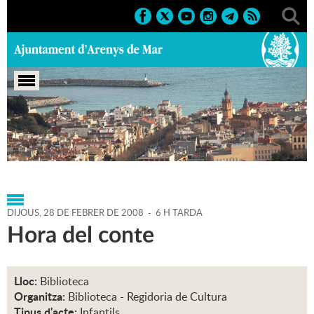
Portada
>
Agenda
>
28-02-
2008
>
Marcs
>
Culturals
>
2008
>
Infantils'08
DIJOUS,
28
DE
FEBRER
DE
2008
-
6 H TARDA
Hora del conte
Lloc:
Biblioteca
Organitza:
Biblioteca - Regidoria de Cultura
Tipus d'acte:
Infantils