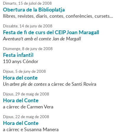
Dimarts,
15
de
juliol
de
2008
Obertura de la Biblioplatja
llibres, revistes, diaris, contes, conferències, cursets...
Dissabte,
14
de
juny
de
2008
Festa de fi de curs del CEIP Joan Maragall
Aventura't amb el comte Jan de Margall
Diumenge,
8
de
juny
de
2008
Festa infantil
110 anys Cóndor
Dijous,
5
de
juny
de
2008
Hora del conte
Un arbre ple de contes
a càrrec de Santi Rovira
Dijous,
29
de
maig
de
2008
Hora del Conte
a càrrec de Carmen Vera
Dijous,
22
de
maig
de
2008
Hora del Conte
a càrrec e Susanna Manera