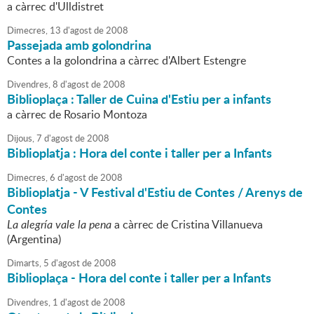
a càrrec d'Ulldistret
Dimecres,
13
d'
agost
de
2008
Passejada amb golondrina
Contes a la golondrina a càrrec d'Albert Estengre
Divendres,
8
d'
agost
de
2008
Biblioplaça : Taller de Cuina d'Estiu per a infants
a càrrec de Rosario Montoza
Dijous,
7
d'
agost
de
2008
Biblioplatja : Hora del conte i taller per a Infants
Dimecres,
6
d'
agost
de
2008
Biblioplatja - V Festival d'Estiu de Contes / Arenys de
Contes
La alegría vale la pena
a càrrec de Cristina Villanueva
(Argentina)
Dimarts,
5
d'
agost
de
2008
Biblioplaça - Hora del conte i taller per a Infants
Divendres,
1
d'
agost
de
2008