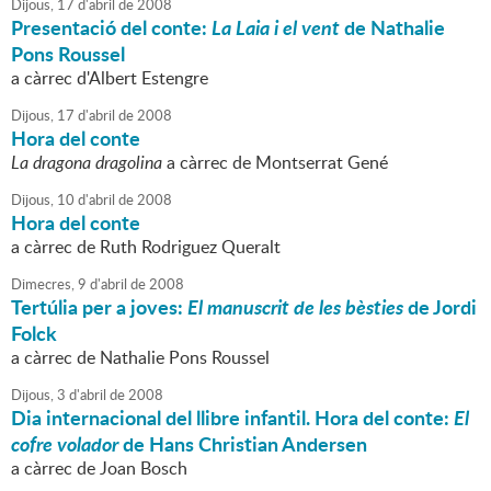
Dijous,
17
d'
abril
de
2008
Presentació del conte:
La Laia i el vent
de Nathalie
Pons Roussel
a càrrec d'Albert Estengre
Dijous,
17
d'
abril
de
2008
Hora del conte
La dragona dragolina
a càrrec de Montserrat Gené
Dijous,
10
d'
abril
de
2008
Hora del conte
a càrrec de Ruth Rodriguez Queralt
Dimecres,
9
d'
abril
de
2008
Tertúlia per a joves:
El manuscrit de les bèsties
de Jordi
Folck
a càrrec de Nathalie Pons Roussel
Dijous,
3
d'
abril
de
2008
Dia internacional del llibre infantil. Hora del conte:
El
cofre volador
de Hans Christian Andersen
a càrrec de Joan Bosch