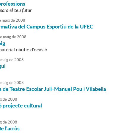
professions
para el teu futur
e
maig
de
2008
rmativa del Campus Esportiu de la UFEC
e
maig
de
2008
oig
aterial nàutic d'ocasió
maig
de
2008
gui
maig
de
2008
 de Teatre Escolar Juli-Manuel Pou i Vilabella
g
de
2008
 projecte cultural
g
de
2008
e l'arròs