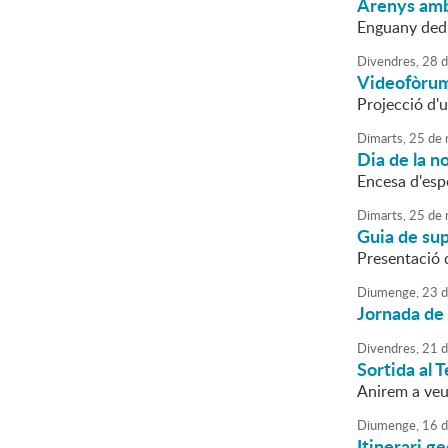
Arenys amb
Enguany dedi
Divendres,
28
d
Videofòrum 
Projecció d'u
Dimarts,
25
de
Dia de la n
Encesa d'esp
Dimarts,
25
de
Guia de sup
Presentació d
Diumenge,
23
d
Jornada de 
Divendres,
21
d
Sortida al 
Anirem a veu
Diumenge,
16
d
Itinerari g