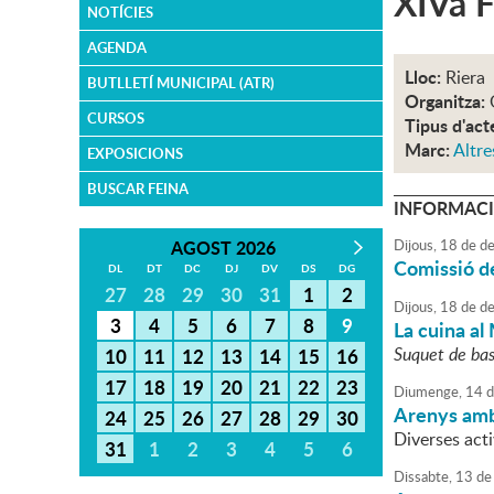
XIVa F
NOTÍCIES
AGENDA
Lloc:
Riera
BUTLLETÍ MUNICIPAL (ATR)
Organitza:
CURSOS
Tipus d'act
Marc:
Altre
EXPOSICIONS
BUSCAR FEINA
INFORMACI
AGOST 2026
Dijous,
18
de
de
Comissió de
DL
DT
DC
DJ
DV
DS
DG
27
28
29
30
31
1
2
Dijous,
18
de
de
3
4
5
6
7
8
9
La cuina al
Suquet de bas
10
11
12
13
14
15
16
17
18
19
20
21
22
23
Diumenge,
14
d
Arenys amb
24
25
26
27
28
29
30
Diverses act
31
1
2
3
4
5
6
Dissabte,
13
de