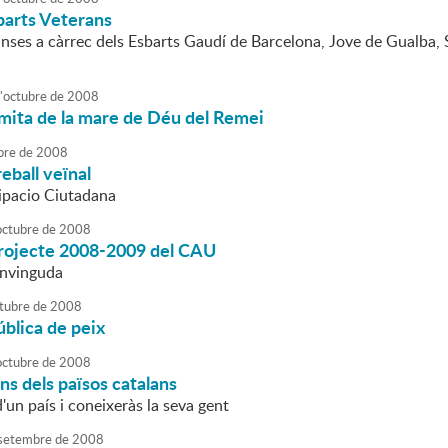
barts Veterans
anses a càrrec dels Esbarts Gaudí de Barcelona, Jove de Gualba, 
'
octubre
de
2008
rmita de la mare de Déu del Remei
bre
de
2008
eball veïnal
cipacio Ciutadana
octubre
de
2008
projecte 2008-2009 del CAU
envinguda
tubre
de
2008
blica de peix
octubre
de
2008
ins dels països catalans
d'un país i coneixeràs la seva gent
setembre
de
2008