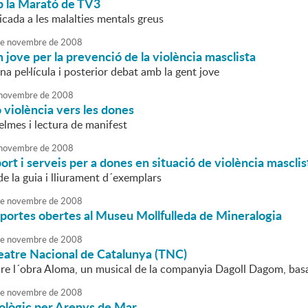
 la Marató de TV3
cada a les malalties mentals greus
e
novembre
de
2008
jove per la prevenció de la violència masclista
na pel·lícula i posterior debat amb la gent jove
novembre
de
2008
o violència vers les dones
elmes i lectura de manifest
novembre
de
2008
ort i serveis per a dones en situació de violència masclis
e la guia i lliurament d´exemplars
e
novembre
de
2008
portes obertes al Museu Mollfulleda de Mineralogia
e
novembre
de
2008
Teatre Nacional de Catalunya (TNC)
re l´obra Aloma, un musical de la companyia Dagoll Dagom, bas
e
novembre
de
2008
eològic per Arenys de Mar