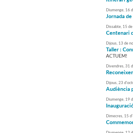
Diumenge,
16
d
Jornada de 
Dissabte,
15
de
Centenari d
Dijous,
13
de
no
Taller : Con
ACTUEM!
Divendres,
31
d
Reconeixem
Dijous,
23
d'
oct
Audiència p
Diumenge,
19
d
Inauguració
Dimecres,
15
d'
Commemorac
Diumenge,
12
d