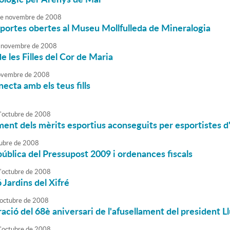
e
novembre
de
2008
portes obertes al Museu Mollfulleda de Mineralogia
novembre
de
2008
e les Filles del Cor de Maria
vembre
de
2008
necta amb els teus fills
'
octubre
de
2008
ent dels mèrits esportius aconseguits per esportistes 
ubre
de
2008
ública del Pressupost 2009 i ordenances fiscals
'
octubre
de
2008
 Jardins del Xifré
octubre
de
2008
ió del 68è aniversari de l'afusellament del president 
'
octubre
de
2008