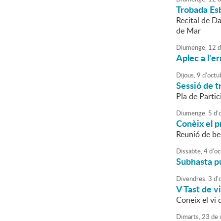
Trobada Es
Recital de D
de Mar
Diumenge,
12
d
Aplec a l'e
Dijous,
9
d'
octu
Sessió de tr
Pla de Parti
Diumenge,
5
d'
Conèix el 
Reunió de b
Dissabte,
4
d'
oc
Subhasta pú
Divendres,
3
d'
V Tast de v
Coneix el vi 
Dimarts,
23
de