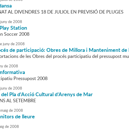
dansa
AT AL DIVENDRES 18 DE JULIOL EN PREVISIÓ DE PLUGES
juny
de
2008
Play Station
on Soccer 2008
e
juny
de
2008
rocés de participació: Obres de Millora i Manteniment de
ortacions de les Obres del procés participatiu del pressupost mu
ny
de
2008
Informativa
cipatiu Pressupost 2008
juny
de
2008
t del Pla d'Acció Cultural d'Arenys de Mar
NS AL SETEMBRE
maig
de
2008
itors de lleure
ig
de
2008