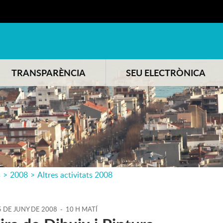
TRANSPARÈNCIA
SEU ELECTRÒNICA
s
>
2008
>
Altres activitats 2008
5
DE
JUNY
DE
2008
-
10 H MATÍ