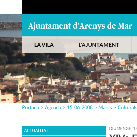
LA VILA
L'AJUNTAMENT
Portada
>
Agenda
>
15-06-2008
>
Marcs
>
Cultural
DIUMENGE,
1
ACTUALITAT