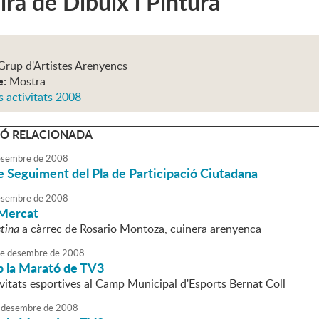
ira de Dibuix i Pintura
Grup d'Artistes Arenyencs
e:
Mostra
s activitats 2008
Ó RELACIONADA
sembre
de
2008
 Seguiment del Pla de Participació Ciutadana
sembre
de
2008
 Mercat
tina
a càrrec de Rosario Montoza, cuinera arenyenca
e
desembre
de
2008
 la Marató de TV3
ivitats esportives al Camp Municipal d'Esports Bernat Coll
desembre
de
2008