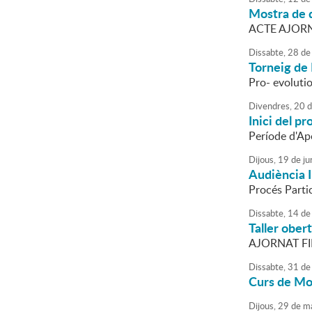
Mostra de 
ACTE AJORN
Dissabte,
28
de
Torneig de 
Pro- evoluti
Divendres,
20
d
Inici del p
Període d'Ap
Dijous,
19
de
ju
Audiència 
Procés Parti
Dissabte,
14
de
Taller ober
AJORNAT FI
Dissabte,
31
de
Curs de Mon
Dijous,
29
de
ma