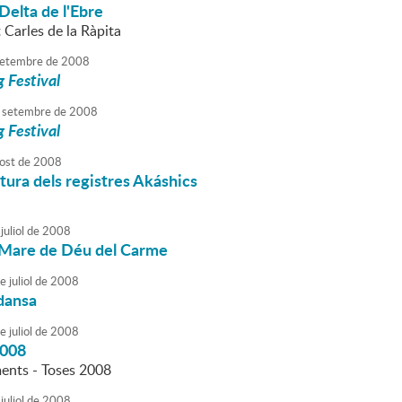
 Delta de l'Ebre
t Carles de la Ràpita
etembre
de
2008
 Festival
setembre
de
2008
 Festival
ost
de
2008
tura dels registres Akáshics
juliol
de
2008
a Mare de Déu del Carme
e
juliol
de
2008
dansa
e
juliol
de
2008
2008
nts - Toses 2008
juliol
de
2008