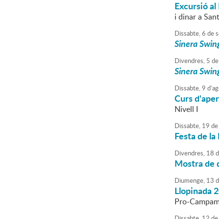
Excursió al
i dinar a San
Dissabte,
6
de
s
Sinera Swing
Divendres,
5
de
Sinera Swing
Dissabte,
9
d'
ag
Curs d'aper
Nivell I
Dissabte,
19
de
Festa de l
Divendres,
18
d
Mostra de 
Diumenge,
13
d
Llopinada 
Pro-Campame
Dissabte,
12
de