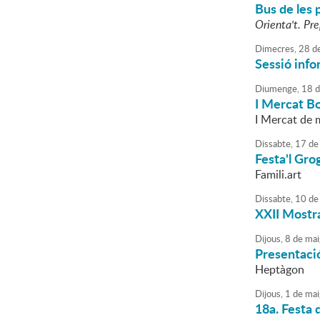
Bus de les 
Orienta't. Pre
Dimecres,
28
d
Sessió info
Diumenge,
18
d
I Mercat B
I Mercat de m
Dissabte,
17
de
Festa'l Gro
Famili.art
Dissabte,
10
de
XXII Mostra
Dijous,
8
de
mai
Presentació
Heptàgon
Dijous,
1
de
mai
18a. Festa d